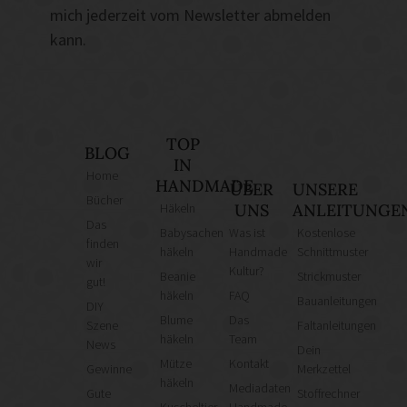
mich jederzeit vom Newsletter abmelden
kann.
TOP
BLOG
IN
Home
HANDMADE
ÜBER
UNSERE
Bücher
Häkeln
UNS
ANLEITUNGE
Das
Babysachen
Was ist
Kostenlose
finden
häkeln
Handmade
Schnittmuster
wir
Kultur?
Beanie
Strickmuster
gut!
häkeln
FAQ
Bauanleitungen
DIY
Blume
Das
Szene
Faltanleitungen
häkeln
Team
News
Dein
Mütze
Kontakt
Gewinne
Merkzettel
häkeln
Mediadaten
Gute
Stoffrechner