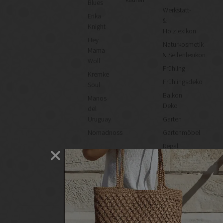
Blues
Werkstatt-
Erika
&
Knight
Holzlexikon
Hey
Naturkosmetik-
Mama
& Seifenlexikon
Wolf
Frühling
Kremke
Frühlingsdeko
Soul
Balkon
Manos
Deko
del
Uruguay
Garten
Nomadnoss
Gartenmöbel
Regal
selber
machen
Heimwerken
Renovieren
DIY
GESCHÄFTE