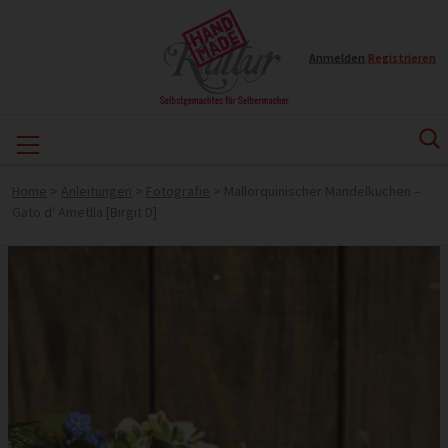
Anmelden
|
Registrieren
Home
>
Anleitungen
>
Fotografie
>
Mallorquinischer Mandelkuchen –
Gato d‘ Ametlla [Birgit D]