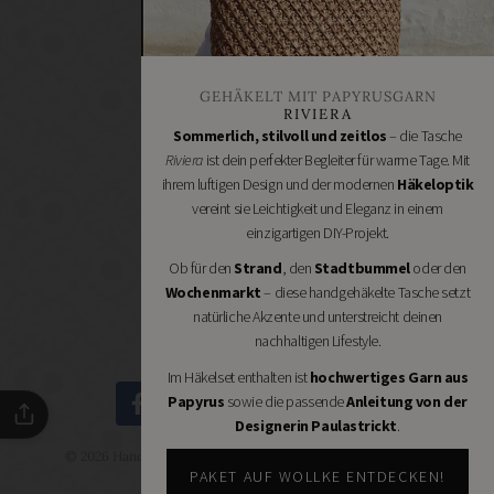
Bastelbedarf
Stoffgeschäfte
Wollgeschäfte
GEHÄKELT MIT PAPYRUSGARN
Handgemachtes
RIVIERA
Schneidereibedarf
Sommerlich, stilvoll und zeitlos
– die Tasche
Riviera
ist dein perfekter Begleiter für warme Tage. Mit
Handarbeitszubehör
ihrem luftigen Design und der modernen
Häkeloptik
DIY
vereint sie Leichtigkeit und Eleganz in einem
Online
einzigartigen DIY-Projekt.
Shops
Ob für den
Strand
, den
Stadtbummel
oder den
Schmuckzubehör
Wochenmarkt
– diese handgehäkelte Tasche setzt
Nähmaschinen
natürliche Akzente und unterstreicht deinen
nachhaltigen Lifestyle.
Im Häkelset enthalten ist
hochwertiges Garn aus
Papyrus
sowie die passende
Anleitung von der
Designerin Paulastrickt
.
© 2026 Handmade Kultur - DIY Community - Schöne Dinge
selbermachen.
PAKET AUF WOLLKE ENTDECKEN!