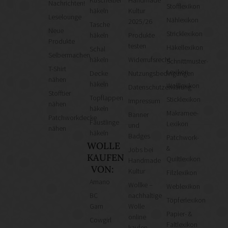
Kuscheltier
Handmade
Nachrichten!
Stofflexikon
häkeln
Kultur
Leselounge
Nählexikon
2025/26
Tasche
Neue
Stricklexikon
häkeln
Produkte
Produkte
testen
Häkellexikon
Schal
Selbermachen
häkeln
Widerrufsrecht
Schnittmuster-
T-Shirt
Lexikon
Decke
Nutzungsbedingungen
nähen
häkeln
Wolllexikon
Datenschutzerklärung
Stofftier
Topflappen
Sticklexikon
Impressum
nähen
häkeln
Makramee-
Banner
Patchworkdecke
Fäustlinge
Lexikon
und
nähen
häkeln
Badges
Patchwork-
WOLLE
&
Jobs bei
KAUFEN
Quiltlexikon
Handmade
VON:
Kultur
Filzlexikon
Amano
Wollke –
Weblexikon
BC
nachhaltige
Töpferlexikon
Garn
Wolle
Papier- &
online
Cowgirl
Faltlexikon
kaufen