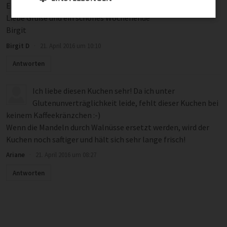
Einkaufsliste :-)
Liebe Grüße und ein schönes Wochenende
Birgit
Birgit D
·
21. April 2016 um 10:10
Antworten
Ich liebe diesen Kuchen sehr! Da ich unter
Glutenunverträglichkeit leide, fehlt dieser Kuchen bei
keinem Kaffeekränzchen :-)
Wenn die Mandeln durch Walnüsse ersetzt werden, wird der
Kuchen noch saftiger und hält sich sehr lange frisch!
Ariane
·
21. April 2016 um 08:27
Antworten