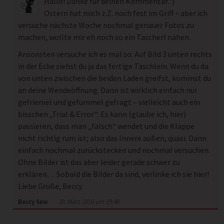
Hallo! Danke für deinen Kommentar. :)
Ostern hat mich z.Z. noch fest im Griff – aber ich
versuche nächste Woche nochmal genauer Fotos zu
machen, wollte mir eh noch so ein Tascherl nähen.
Ansonsten versuche ich es mal so: Auf Bild 3 unten rechts
in der Ecke siehst du ja das fertige Täschlein. Wenn du da
von unten zwischen die beiden Laden greifst, kommst du
an deine Wendeöffnung. Dann ist wirklich einfach nur
gefriemel und gefummel gefragt – vielleicht auch ein
bisschen „Trial & Error“. Es kann (glaube ich, hier)
passieren, dass man „falsch“ wendet und die Klappe
nicht richtig rum ist; also das Innere außen, quasi. Dann
einfach nochmal zurückstecken und nochmal versuchen.
Ohne Bilder ist das aber leider gerade schwer zu
erklären… Sobald die Bilder da sind, verlinke ich sie hier!
Liebe Grüße, Beccy
Beccy Sew
·
28. März 2016 um 19:40