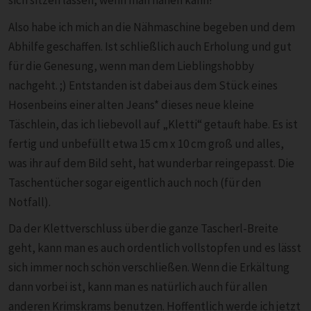
sich sitzen lassen, wenn man nähen kann!
Also habe ich mich an die Nähmaschine begeben und dem
Abhilfe geschaffen. Ist schließlich auch Erholung und gut
für die Genesung, wenn man dem Lieblingshobby
nachgeht. ;) Entstanden ist dabei aus dem Stück eines
Hosenbeins einer alten Jeans* dieses neue kleine
Täschlein, das ich liebevoll auf „Kletti“ getauft habe. Es ist
fertig und unbefüllt etwa 15 cm x 10 cm groß und alles,
was ihr auf dem Bild seht, hat wunderbar reingepasst. Die
Taschentücher sogar eigentlich auch noch (für den
Notfall).
Da der Klettverschluss über die ganze Tascherl-Breite
geht, kann man es auch ordentlich vollstopfen und es lässt
sich immer noch schön verschließen. Wenn die Erkältung
dann vorbei ist, kann man es natürlich auch für allen
anderen Krimskrams benutzen. Hoffentlich werde ich jetzt