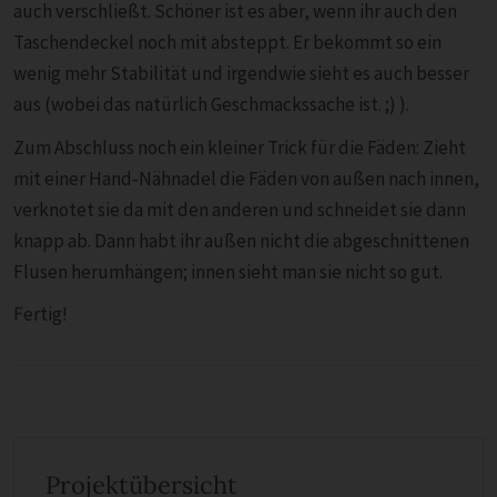
auch verschließt. Schöner ist es aber, wenn ihr auch den
Taschendeckel noch mit absteppt. Er bekommt so ein
wenig mehr Stabilität und irgendwie sieht es auch besser
aus (wobei das natürlich Geschmackssache ist. ;) ).
Zum Abschluss noch ein kleiner Trick für die Fäden: Zieht
mit einer Hand-Nähnadel die Fäden von außen nach innen,
verknotet sie da mit den anderen und schneidet sie dann
knapp ab. Dann habt ihr außen nicht die abgeschnittenen
Flusen herumhängen; innen sieht man sie nicht so gut.
Fertig!
Projektübersicht