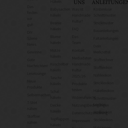
Häkeln
UNS
ANLEITUNGE
Das
Babysachen
Was ist
Kostenlose
finden
häkeln
Handmade
Schnittmuster
wir
Kultur?
Beanie
Strickmuster
gut!
häkeln
FAQ
Bauanleitungen
DIY
Blume
Das
Szene
Faltanleitungen
häkeln
Team
News
Dein
Mütze
Kontakt
Gewinne
Merkzettel
häkeln
Mediadaten
Gute
Stoffrechner
Kuscheltier
Handmade
Nachrichten!
Stofflexikon
häkeln
Kultur
Leselounge
Nählexikon
2025/26
Tasche
Neue
Stricklexikon
häkeln
Produkte
Produkte
testen
Häkellexikon
Schal
Selbermachen
häkeln
Widerrufsrecht
Schnittmuster-
T-Shirt
Lexikon
Decke
Nutzungsbedingungen
nähen
häkeln
Wolllexikon
Datenschutzerklärung
Stofftier
Topflappen
Sticklexikon
Impressum
nähen
häkeln
Makramee-