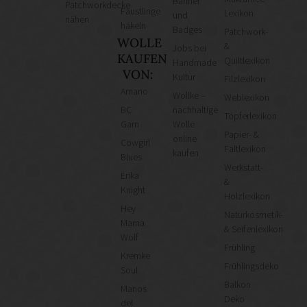
Banner
Patchworkdecke
Fäustlinge
Lexikon
und
nähen
häkeln
Badges
Patchwork-
WOLLE
&
Jobs bei
KAUFEN
Quiltlexikon
Handmade
VON:
Kultur
Filzlexikon
Amano
Wollke –
Weblexikon
BC
nachhaltige
Töpferlexikon
Garn
Wolle
Papier- &
online
Cowgirl
Faltlexikon
kaufen
Blues
Werkstatt-
Erika
&
Knight
Holzlexikon
Hey
Naturkosmetik-
Mama
& Seifenlexikon
Wolf
Frühling
Kremke
Frühlingsdeko
Soul
Balkon
Manos
Deko
del