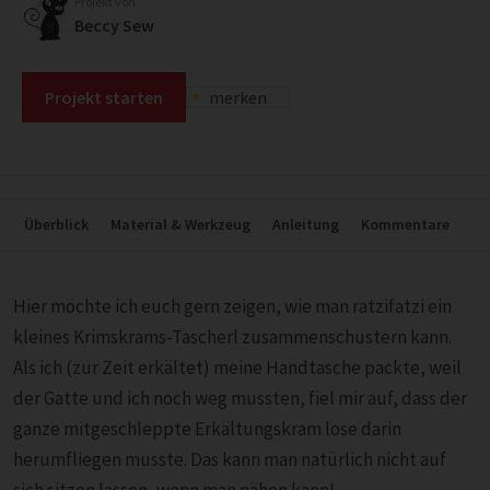
Projekt von
Beccy Sew
Projekt starten
merken
Überblick
Material & Werkzeug
Anleitung
Kommentare
Hier möchte ich euch gern zeigen, wie man ratzifatzi ein
kleines Krimskrams-Tascherl zusammenschustern kann.
Als ich (zur Zeit erkältet) meine Handtasche packte, weil
der Gatte und ich noch weg mussten, fiel mir auf, dass der
ganze mitgeschleppte Erkältungskram lose darin
herumfliegen musste. Das kann man natürlich nicht auf