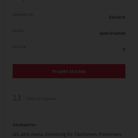
FÄHIGKEITEN
Einfach
DAUER
eine Stunde
KOSTEN
€
Projekt starten
13
Teile mit Freunden
Stichwörter
alt
,
alte Jeans
,
Anleitung für Täschchen
,
Kleinkram
,