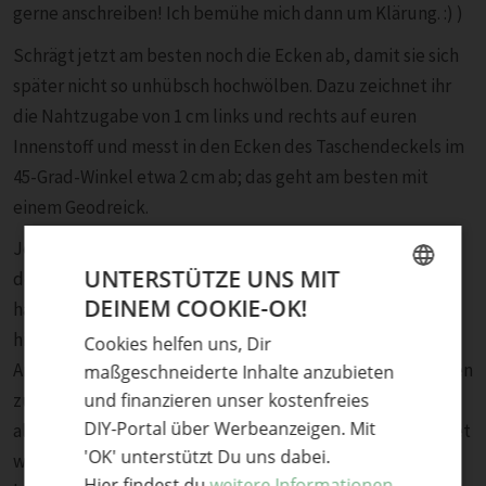
gerne anschreiben! Ich bemühe mich dann um Klärung. :) )
Schrägt jetzt am besten noch die Ecken ab, damit sie sich
später nicht so unhübsch hochwölben. Dazu zeichnet ihr
die Nahtzugabe von 1 cm links und rechts auf euren
Innenstoff und messt in den Ecken des Taschendeckels im
45-Grad-Winkel etwa 2 cm ab; das geht am besten mit
einem Geodreick.
Jetzt wird genäht – und zwar nur die langen Seiten und
UNTERSTÜTZE UNS MIT
der Deckel, an dem ihr eben die zwei Ecken abgetragen
DEINEM COOKIE-OK!
habt. Unten bleibt die Tasche offen; da, wo man
GERMAN
hineingucken kann.
Cookies helfen uns, Dir
ENGLISH
Anschließend könnt ihr noch die Nahtzugaben ein bisschen
maßgeschneiderte Inhalte anzubieten
zurück schneiden (nicht auf weniger als 0,5 cm), damit
und finanzieren unser kostenfreies
DIY-Portal über Werbeanzeigen. Mit
alles ein wenig hübscher aussieht, wenn das Teil gewendet
'OK' unterstützt Du uns dabei.
wurde. An den Ecken könnt ihr ein bisschen näher
Hier findest du
weitere Informationen.