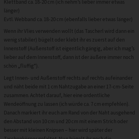
Klettband ca. 18-20 cm (ich nehm’s lieber immer etwas
länger)
Evtl. Webband ca. 18-20 cm (ebenfalls lieber etwas länger)
Wenn ihr Vlies verwenden wollt (das Tascherl wird dann ein
wenig stabiler) bügelt oder klebt ihr es zuerst auf den
Innenstoff (Außenstoff ist eigentlich gängig, aber ich mag’s
lieber auf dem Innenstoff, dann ist der äußere immer noch
schön „fluffig“).
Legt Innen- und Außenstoff rechts auf rechts aufeinander
und näht beide mit 1 cm Nahtzugabe an einer 17-cm-Seite
zusammen. Achtet darauf, hier eine ordentliche
Wendeöffnung zu lassen (ich würde ca. 7 cm empfehlen).
Danach markiert ihr euch am Rand von der Naht ausgehend
den Abstand von 10 cm und 20 cm mit einem Strich oder
besser mit kleinen Knipsen – hier wird später der
Taschenkörper gefaltet. Nun bügelt ihr noch die