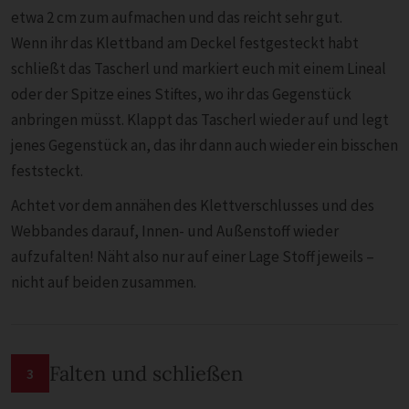
etwa 2 cm zum aufmachen und das reicht sehr gut.
Wenn ihr das Klettband am Deckel festgesteckt habt
schließt das Tascherl und markiert euch mit einem Lineal
oder der Spitze eines Stiftes, wo ihr das Gegenstück
anbringen müsst. Klappt das Tascherl wieder auf und legt
jenes Gegenstück an, das ihr dann auch wieder ein bisschen
feststeckt.
Achtet vor dem annähen des Klettverschlusses und des
Webbandes darauf, Innen- und Außenstoff wieder
aufzufalten! Näht also nur auf einer Lage Stoff jeweils –
nicht auf beiden zusammen.
Falten und schließen
3