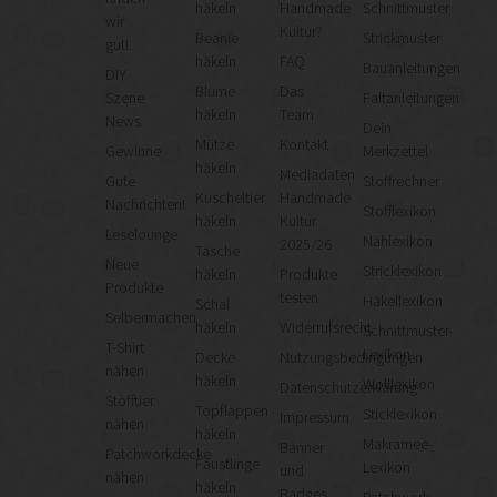
häkeln
Handmade
Schnittmuster
wir
Kultur?
Beanie
Strickmuster
gut!
häkeln
FAQ
Bauanleitungen
DIY
Blume
Das
Szene
Faltanleitungen
häkeln
Team
News
Dein
Mütze
Kontakt
Gewinne
Merkzettel
häkeln
Mediadaten
Gute
Stoffrechner
Kuscheltier
Handmade
Nachrichten!
Stofflexikon
häkeln
Kultur
Leselounge
Nählexikon
2025/26
Tasche
Neue
Stricklexikon
häkeln
Produkte
Produkte
testen
Häkellexikon
Schal
Selbermachen
häkeln
Widerrufsrecht
Schnittmuster-
T-Shirt
Lexikon
Decke
Nutzungsbedingungen
nähen
häkeln
Wolllexikon
Datenschutzerklärung
Stofftier
Topflappen
Sticklexikon
Impressum
nähen
häkeln
Makramee-
Banner
Patchworkdecke
Fäustlinge
Lexikon
und
nähen
häkeln
Badges