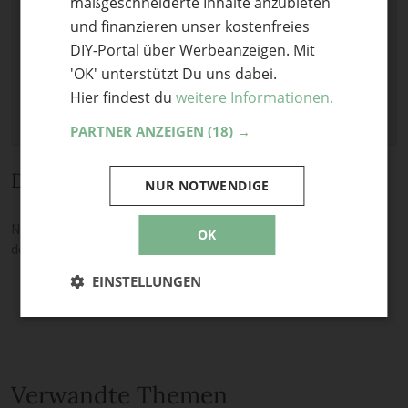
maßgeschneiderte Inhalte anzubieten
Keine Datei ausgewählt
und finanzieren unser kostenfreies
Maximale Dateigröße: 8 MB.
DIY-Portal über Werbeanzeigen. Mit
Erlaubt:
Bild
.
'OK' unterstützt Du uns dabei.
Hier findest du
weitere Informationen.
PARTNER ANZEIGEN
(18) →
Diskussion
NUR NOTWENDIGE
Noch keine Kommentare — sei die Erste oder der Erste und teile
OK
deine Meinung.
EINSTELLUNGEN
Verwandte Themen