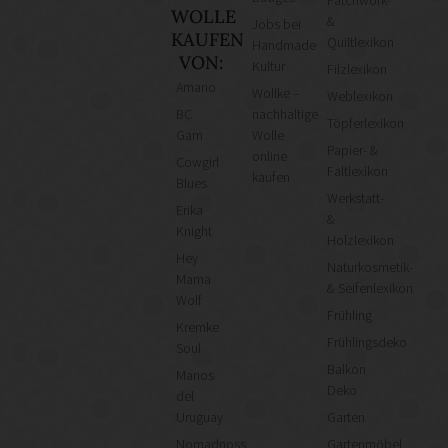
Patchwork-
WOLLE
&
Jobs bei
KAUFEN
Quiltlexikon
Handmade
VON:
Kultur
Filzlexikon
Amano
Wollke –
Weblexikon
BC
nachhaltige
Töpferlexikon
Garn
Wolle
Papier- &
online
Cowgirl
Faltlexikon
kaufen
Blues
Werkstatt-
Erika
&
Knight
Holzlexikon
Hey
Naturkosmetik-
Mama
& Seifenlexikon
Wolf
Frühling
Kremke
Frühlingsdeko
Soul
Balkon
Manos
Deko
del
Uruguay
Garten
Nomadnoss
Gartenmöbel