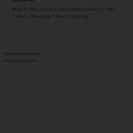
Stichwörter
altes T-shirt
,
Clutch
,
Clutch selber machen
,
T-Shirt
,
T-Shirt - Recycling
,
T-Shirt-Upcycling
«
Kreativspielzeug
Glühweingelee
»