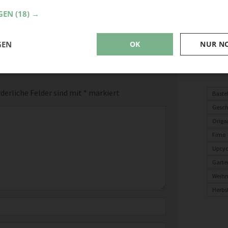
GEN
(18) →
GEN
OK
NUR N
Ve
derliche Felder sind mit
*
markiert
Baste
Gesc
Origa
Fimo
Upcyc
Garte
Weih
Herbs