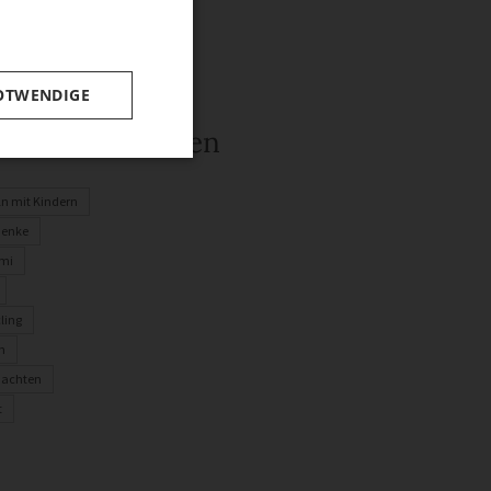
OTWENDIGE
rwandte Themen
ln mit Kindern
henke
mi
ling
n
nachten
t