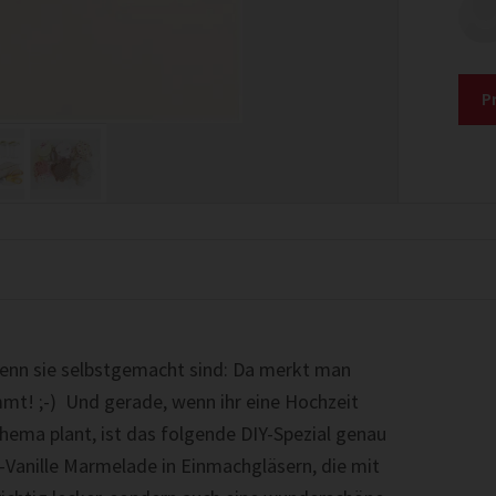
P
wenn sie selb­st­gemacht sind: Da merkt man
mt! ;-) Und ger­ade, wenn ihr eine Hochzeit
hema plant, ist das fol­gende DIY-Spezial genau
-Vanille Marme­lade in Ein­machgläsern, die mit