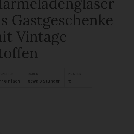
armeladengläser
ls Gastgeschenke
it Vintage
toffen
IGKEITEN
DAUER
KOSTEN
hr einfach
etwa 3 Stunden
€