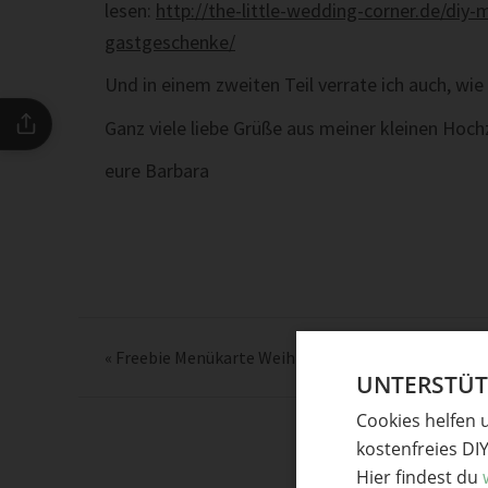
lesen:
http://the-little-wedding-corner.de/diy
gastgeschenke/
Und in einem zweiten Teil verrate ich auch, wi
Ganz viele liebe Grüße aus meiner kleinen Hoch
eure Barbara
«
Freebie Menükarte Weihnachten
UNTERSTÜTZ
Cookies helfen 
kostenfreies DI
Hier findest du