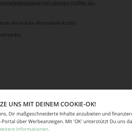
-marmeladenglaeser-mit-vintage-stoffen-als-
e man die leckere Marmelade kocht!
zeitsecke,
E UNS MIT DEINEM COOKIE-OK!
uns, Dir maßgeschneiderte Inhalte anzubieten und finanzie
Y-Portal über Werbeanzeigen. Mit 'OK' unterstützt Du uns da
weitere Informationen.