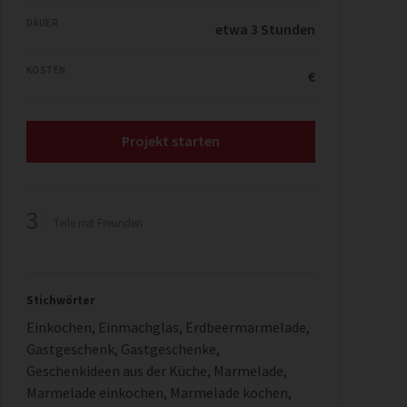
DAUER
etwa 3 Stunden
KOSTEN
€
Projekt starten
3
Teile mit Freunden
Stichwörter
Einkochen
,
Einmachglas
,
Erdbeermarmelade
,
Gastgeschenk
,
Gastgeschenke
,
Geschenkideen aus der Küche
,
Marmelade
,
Marmelade einkochen
,
Marmelade kochen
,