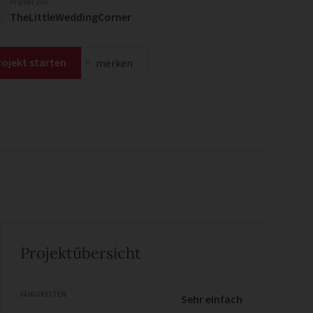
Projekt von
TheLittleWeddingCorner
rojekt starten
merken
Projektübersicht
FÄHIGKEITEN
Sehr einfach