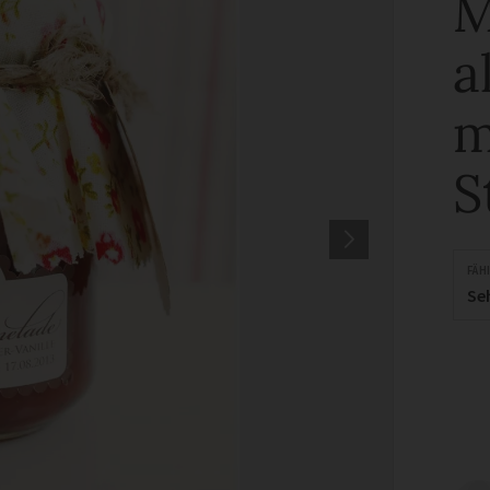
M
a
m
S
FÄH
Se