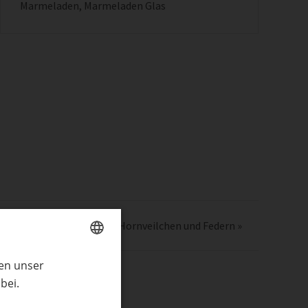
Marmeladen
,
Marmeladen Glas
zarte Windlichter mit Hornveilchen und Federn
»
ren unser
GERMAN
bei.
ENGLISH