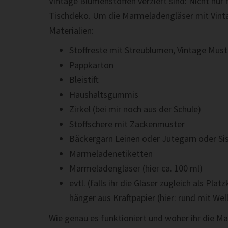
Vin­tage Blu­men­stof­fen verziert sind: Nicht nur
Tis­chdeko. Um die Marme­ladengläser mit Vin­ta
Materialien:
Stof­freste mit Streublu­men, Vin­tage Mus
Papp­kar­ton
Bleis­tift
Haushalts­gum­mis
Zirkel (bei mir noch aus der Schule)
Stoff­schere mit Zack­en­muster
Bäck­er­garn Leinen oder Jute­garn oder Si
Marme­ladenetiket­ten
Marme­ladengläser (hier ca. 100 ml)
evtl. (falls ihr die Gläser zugle­ich als Pl
hänger aus Kraft­pa­pier (hier: rund mit We
Wie genau es funktioniert und woher ihr die M