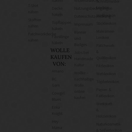
häkeln
Widerrufsrecht
Schnittmuster-
Bastelbedarf in Baunach
T-Shirt
Lexikon
Decke
Nutzungsbedingungen
Bastelbedarf in Braunschweig
nähen
häkeln
Wolllexikon
Datenschutzerklärung
Bastelbedarf in Bremen
Stofftier
Topflappen
Sticklexikon
Impressum
nähen
Bastelbedarf in Burkardroth/Wollbach
häkeln
Makramee-
Banner
Patchworkdecke
Bastelbedarf in Cham
Fäustlinge
Lexikon
und
nähen
häkeln
Bastelbedarf in Dachau
Badges
Patchwork-
WOLLE
&
Bastelbedarf in Dachau bei München
Jobs bei
KAUFEN
Quiltlexikon
Handmade
Bastelbedarf in Dettenhausen
VON:
Kultur
Filzlexikon
Amano
Kreativ in Dresden
Wollke –
Weblexikon
BC
nachhaltige
Termine in Dresden (10)
Töpferlexikon
Garn
Wolle
Papier- &
online
Alle Geschäfte
Cowgirl
Faltlexikon
kaufen
Blues
Bastelbedarf
Werkstatt-
Erika
Stoffgeschäfte
&
Knight
Holzlexikon
Wollgeschäfte
Hey
Naturkosmetik-
Handgemachtes
Mama
& Seifenlexikon