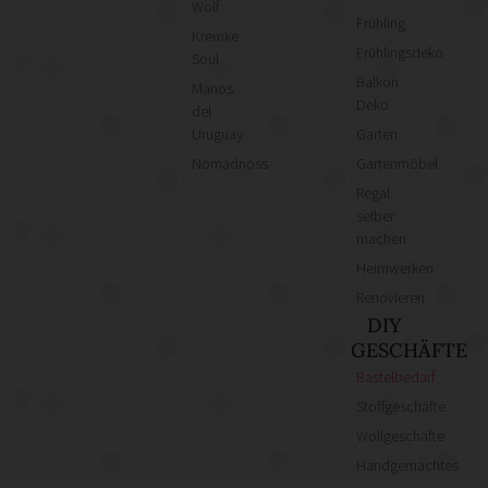
Wolf
Schneidereibedarf
Frühling
Kremke
DIY Online-Shops
Frühlingsdeko
Soul
Balkon
Manos
Deko
del
Uruguay
Garten
Nomadnoss
Gartenmöbel
Regal
selber
machen
Heimwerken
Renovieren
DIY
GESCHÄFTE
Bastelbedarf
Stoffgeschäfte
Wollgeschäfte
Handgemachtes