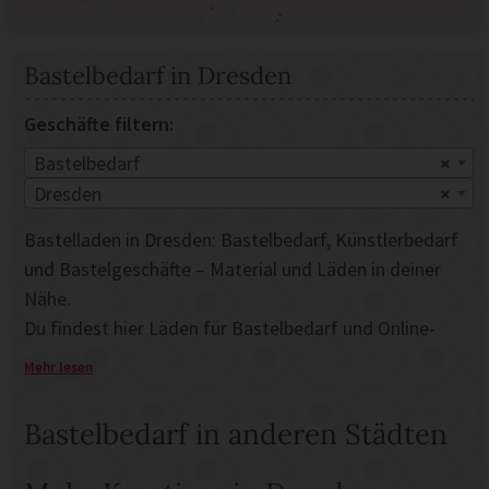
Bastelbedarf in Dresden
Geschäfte filtern:
Bastelbedarf
×
Dresden
×
Bastelladen in Dresden: Bastelbedarf, Künstlerbedarf
und Bastelgeschäfte – Material und Läden in deiner
Nähe.
Du findest hier Läden für Bastelbedarf und Online-
Shops für Bastelmaterial. Falls du selber Bastelbedarf
Mehr lesen
anbietest, dann kannst du dein Geschäft oder Online-
Shop auch hier eintragen.
Bastelbedarf in anderen Städten
Bastelbedarf und online Bastelshops
Wenn es um Bastelbedarf geht, gibt es eine große