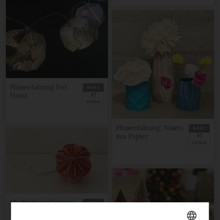
Plisseefaltung frei
MÄRZ
Hand
07
vorbei
Plisseefaltung: Vasen
MÄRZ
aus Papier
07
vorbei
Meditatives Origami:
MÄRZ
Blütenkugeln aus
06
vorbei
Papier