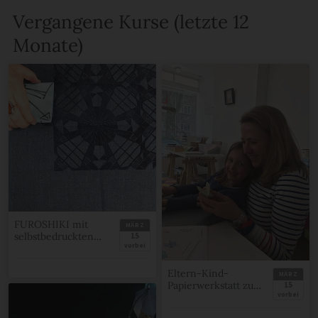
Vergangene Kurse (letzte 12
Monate)
FUROSHIKI mit
MÄRZ
selbstbedruckten
15
vorbei
Stoff Geschenke
verpacken
Eltern-Kind-
MÄRZ
Papierwerkstatt zu
15
vorbei
Ostern