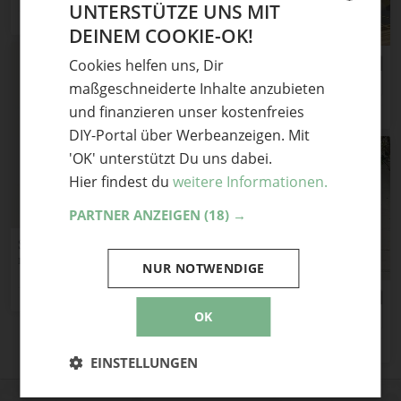
UNTERSTÜTZE UNS MIT
DEINEM COOKIE-OK!
GERMAN
Workshop Festliches
Cookies helfen uns, Dir
DEZ.
ENGLISH
Origami
14
maßgeschneiderte Inhalte anzubieten
vorbei
und finanzieren unser kostenfreies
DIY-Portal über Werbeanzeigen. Mit
'OK' unterstützt Du uns dabei.
Hier findest du
weitere Informationen.
PARTNER ANZEIGEN
(18) →
Schöne und
NOV.
nachhaltige
21
NUR NOTWENDIGE
vorbei
Geschenkverpackungen
aus Papier
Workshop
NOV.
Spiralfaltungen in
12
OK
vorbei
Papier
EINSTELLUNGEN