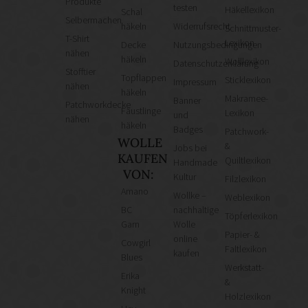
Produkte
testen
Häkellexikon
Schal
Selbermachen
häkeln
Widerrufsrecht
Schnittmuster-
T-Shirt
Lexikon
Decke
Nutzungsbedingungen
nähen
häkeln
Wolllexikon
Datenschutzerklärung
Stofftier
Topflappen
Sticklexikon
Impressum
nähen
häkeln
Makramee-
Banner
Patchworkdecke
Fäustlinge
Lexikon
und
nähen
häkeln
Badges
Patchwork-
WOLLE
&
Jobs bei
KAUFEN
Quiltlexikon
Handmade
VON:
Kultur
Filzlexikon
Amano
Wollke –
Weblexikon
BC
nachhaltige
Töpferlexikon
Garn
Wolle
Papier- &
online
Cowgirl
Faltlexikon
kaufen
Blues
Werkstatt-
Erika
&
Knight
Holzlexikon