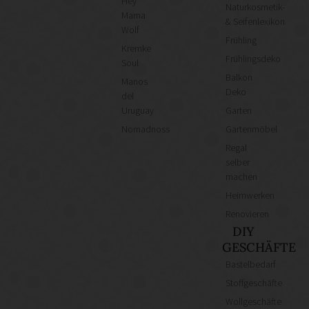
Hey
Naturkosmetik-
Mama
& Seifenlexikon
Wolf
Frühling
Kremke
Frühlingsdeko
Soul
Balkon
Manos
Deko
del
Uruguay
Garten
Nomadnoss
Gartenmöbel
Regal
selber
machen
Heimwerken
Renovieren
DIY
GESCHÄFTE
Bastelbedarf
Stoffgeschäfte
Wollgeschäfte