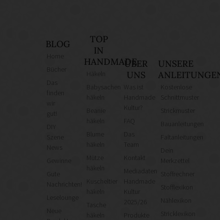
TOP
BLOG
IN
Home
HANDMADE
ÜBER
UNSERE
Bücher
Häkeln
UNS
ANLEITUNGE
Das
Babysachen
Was ist
Kostenlose
finden
häkeln
Handmade
Schnittmuster
wir
Kultur?
Beanie
Strickmuster
gut!
häkeln
FAQ
Bauanleitungen
DIY
Blume
Das
Szene
Faltanleitungen
häkeln
Team
News
Dein
Mütze
Kontakt
Gewinne
Merkzettel
häkeln
Mediadaten
Gute
Stoffrechner
Kuscheltier
Handmade
Nachrichten!
Stofflexikon
häkeln
Kultur
Leselounge
Nählexikon
2025/26
Tasche
Neue
Stricklexikon
häkeln
Produkte