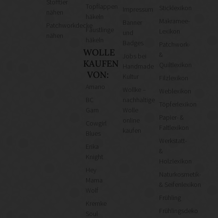
Stofftier
Topflappen
Sticklexikon
Impressum
nähen
häkeln
Makramee-
Banner
Patchworkdecke
Fäustlinge
Lexikon
und
nähen
häkeln
Badges
Patchwork-
WOLLE
&
Jobs bei
KAUFEN
Quiltlexikon
Handmade
VON:
Kultur
Filzlexikon
Amano
Wollke –
Weblexikon
BC
nachhaltige
Töpferlexikon
Garn
Wolle
Papier- &
online
Cowgirl
Faltlexikon
kaufen
Blues
Werkstatt-
Erika
&
Knight
Holzlexikon
Hey
Naturkosmetik-
Mama
& Seifenlexikon
Wolf
Frühling
Kremke
Frühlingsdeko
Soul