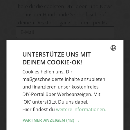
hole dir die coolsten DIY-Ideen und News
aus der Handmade Szene frisch auf
deinen Desktop – ganz bequem per Mail.
Abonnieren
UNTERSTÜTZE UNS MIT
Ja, ich akzeptiere die Handmade Kultur
DEINEM COOKIE-OK!
GERMAN
Datenschutzerklärung
und stimme zu, E-
Cookies helfen uns, Dir
ENGLISH
Mails zu erhalten. Mir bewusst ist, dass ich
maßgeschneiderte Inhalte anzubieten
mich jederzeit vom Newsletter abmelden
und finanzieren unser kostenfreies
kann.
DIY-Portal über Werbeanzeigen. Mit
'OK' unterstützt Du uns dabei.
Hier findest du
weitere Informationen.
PARTNER ANZEIGEN
(18) →
TOP
BLOG