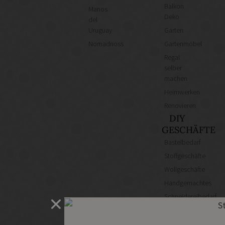
Balkon
Manos
Deko
del
Uruguay
Garten
Nomadnoss
Gartenmöbel
Regal
selber
machen
Heimwerken
Renovieren
DIY
GESCHÄFTE
Bastelbedarf
Stoffgeschäfte
Wollgeschäfte
Handgemachtes
Schneidereibedarf
Handarbeitszubehör
DIY