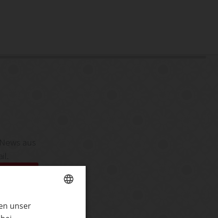
 News aus
il.
Mails zu
ren unser
GERMAN