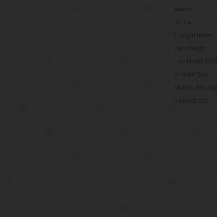
Amano
BC Garn
Cowgirl Blues
Erika Knight
Hey Mama Wol
Kremke Soul
Manos del Uru
Nomadnoss