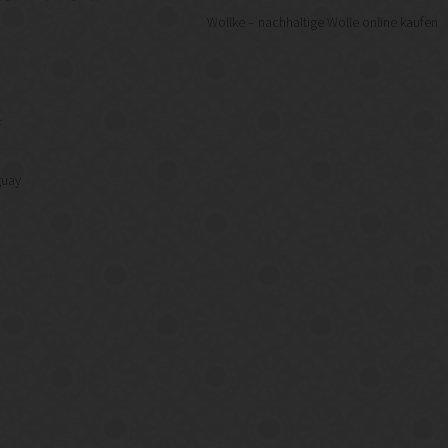
Wollke – nachhaltige Wolle online kaufen
f
guay