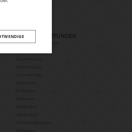
bei.
ENGLISH
UNSERE ANLEITUNGEN
OTWENDIGE
Kostenlose Schnittmuster
Strickmuster
Bauanleitungen
Faltanleitungen
Dein Merkzettel
Stoffrechner
Stofflexikon
Nählexikon
Stricklexikon
Häkellexikon
Schnittmuster-Lexikon
Wolllexikon