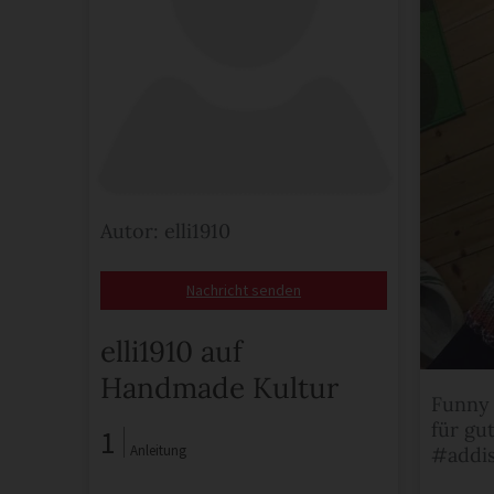
Autor: elli1910
Nachricht senden
elli1910 auf
Handmade Kultur
Funny
für gu
1
Anleitung
#addi