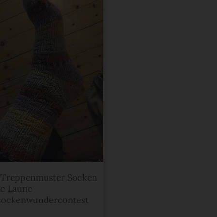
 Treppenmuster Socken
te Laune
sockenwundercontest