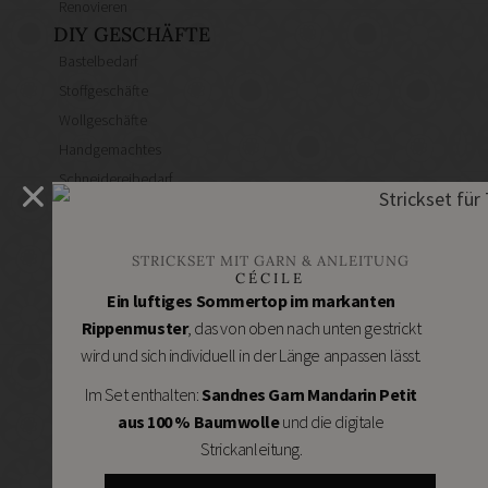
Renovieren
DIY GESCHÄFTE
Bastelbedarf
Stoffgeschäfte
Wollgeschäfte
Handgemachtes
Schneidereibedarf
Handarbeitszubehör
DIY Online Shops
STRICKSET MIT GARN & ANLEITUNG
Schmuckzubehör
CÉCILE
Nähmaschinen
Ein luftiges Sommertop im markanten
Rippenmuster
, das von oben nach unten gestrickt
wird und sich individuell in der Länge anpassen lässt.
Im Set enthalten:
Sandnes Garn Mandarin Petit
aus 100 % Baumwolle
und die digitale
Strickanleitung.