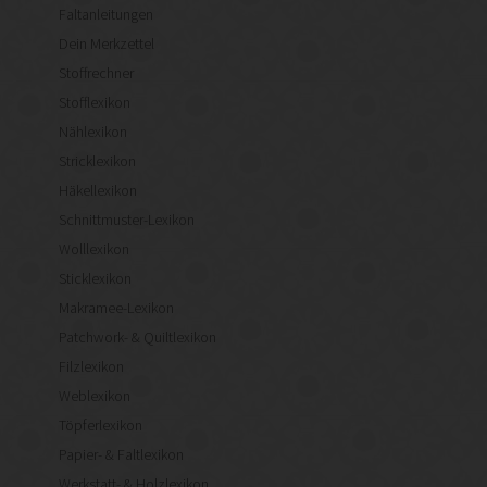
Faltanleitungen
Dein Merkzettel
Stoffrechner
Stofflexikon
Nählexikon
Stricklexikon
Häkellexikon
Schnittmuster-Lexikon
Wolllexikon
Sticklexikon
Makramee-Lexikon
Patchwork- & Quiltlexikon
Filzlexikon
Weblexikon
Töpferlexikon
Papier- & Faltlexikon
Werkstatt- & Holzlexikon