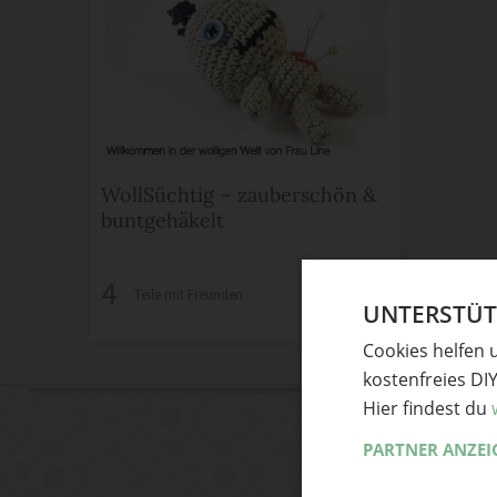
WollSüchtig – zauberschön &
buntgehäkelt
4
Teile mit Freunden
UNTERSTÜTZ
Cookies helfen 
kostenfreies DI
Hier findest du
PARTNER ANZEI