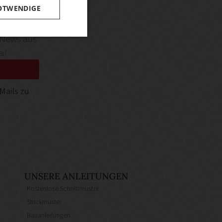
OTWENDIGE
 News aus
il.
Mails zu
UNSERE ANLEITUNGEN
Kostenlose Schnittmuster
Strickmuster
Bauanleitungen