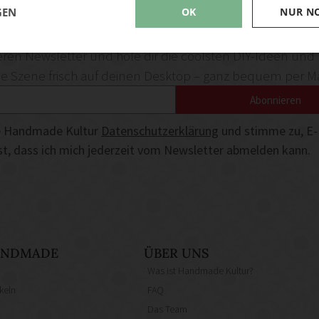
GEN
OK
NUR N
deen und News aus der Handmade Szene
ren Newsletter und hole dir die coolsten DIY-Ideen und
Szene frisch auf deinen Desktop – ganz bequem per Ma
Abonnieren
die Handmade Kultur
Datenschutzerklärung
und stimme zu, E-
ist, dass ich mich jederzeit vom Newsletter abmelden kann.
HANDMADE
ÜBER UNS
Was ist Handmade Kultur?
keln
FAQ
Das Team