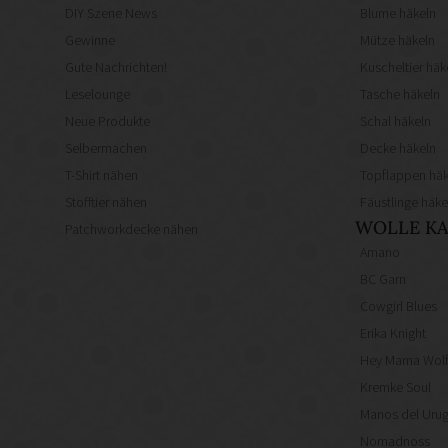
DIY Szene News
Blume häkeln
Gewinne
Mütze häkeln
Gute Nachrichten!
Kuscheltier häk
Leselounge
Tasche häkeln
Neue Produkte
Schal häkeln
Selbermachen
Decke häkeln
T-Shirt nähen
Topflappen häk
Stofftier nähen
Fäustlinge häke
WOLLE KA
Patchworkdecke nähen
Amano
BC Garn
Cowgirl Blues
Erika Knight
Hey Mama Wol
Kremke Soul
Manos del Uru
Nomadnoss