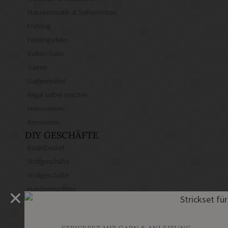
Naturkosmetik- & Seifenlexikon
Frühling
Frühlingsdeko
Balkon Deko
Garten
Gartenmöbel
Regal selber machen
Heimwerken
Renovieren
DIY GESCHÄFTE
Bastelbedarf
Stoffgeschäfte
Wollgeschäfte
Handgemachtes
Schneidereibedarf
Handarbeitszubehör