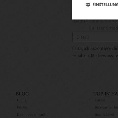
EINSTELLUN
DIY-I
Dann abonniere unse
der Handmade 
Ja, ich akzeptiere 
erhalten. Mir bewusst 
BLOG
TOP IN 
Home
Häkeln
Bücher
Babysachen hä
Das finden wir gut!
Beanie häkeln