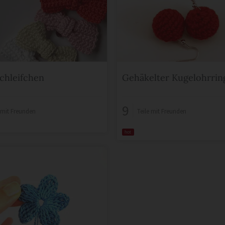
chleifchen
Gehäkelter Kugelohrrin
9
e mit Freunden
Teile mit Freunden
hot