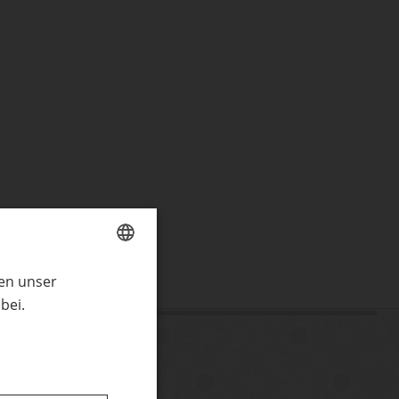
ren unser
GERMAN
bei.
ENGLISH