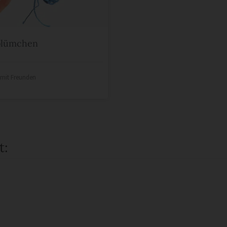
blümchen
e mit Freunden
t: