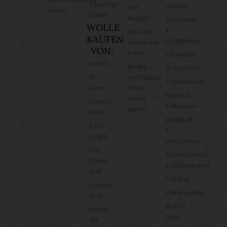
Fäustlinge
Lexikon
und
nähen
häkeln
Badges
Patchwork-
WOLLE
&
Jobs bei
KAUFEN
Quiltlexikon
Handmade
VON:
Kultur
Filzlexikon
Amano
Wollke –
Weblexikon
BC
nachhaltige
Töpferlexikon
Garn
Wolle
Papier- &
online
Cowgirl
Faltlexikon
kaufen
Blues
Werkstatt-
Erika
&
Knight
Holzlexikon
Hey
Naturkosmetik-
Mama
& Seifenlexikon
Wolf
Frühling
Kremke
Frühlingsdeko
Soul
Balkon
Manos
Deko
del