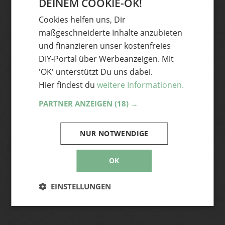
DEINEM COOKIE-OK!
GERMAN
Dann abonniere unseren Newsletter und
Cookies helfen uns, Dir
ENGLISH
hole dir die coolsten DIY-Ideen und News
maßgeschneiderte Inhalte anzubieten
aus der Handmade Szene frisch auf
und finanzieren unser kostenfreies
deinen Desktop – ganz bequem per Mail.
DIY-Portal über Werbeanzeigen. Mit
'OK' unterstützt Du uns dabei.
Hier findest du
weitere Informationen.
Abonnieren
PARTNER ANZEIGEN
(18) →
Ja, ich akzeptiere die Handmade Kultur
Datenschutzerklärung
und stimme zu, E-
NUR NOTWENDIGE
Mails zu erhalten. Mir bewusst ist, dass ich
mich jederzeit vom Newsletter abmelden
OK
kann.
EINSTELLUNGEN