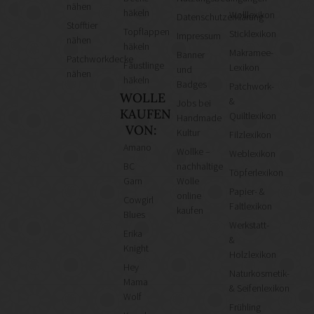
nähen
häkeln
Wolllexikon
Datenschutzerklärung
Stofftier
Topflappen
Sticklexikon
Impressum
nähen
häkeln
Makramee-
Banner
Patchworkdecke
Fäustlinge
Lexikon
und
nähen
häkeln
Badges
Patchwork-
WOLLE
&
Jobs bei
KAUFEN
Quiltlexikon
Handmade
VON:
Kultur
Filzlexikon
Amano
Wollke –
Weblexikon
BC
nachhaltige
Töpferlexikon
Garn
Wolle
Papier- &
online
Cowgirl
Faltlexikon
kaufen
Blues
Werkstatt-
Erika
&
Knight
Holzlexikon
Hey
Naturkosmetik-
Mama
& Seifenlexikon
Wolf
Frühling