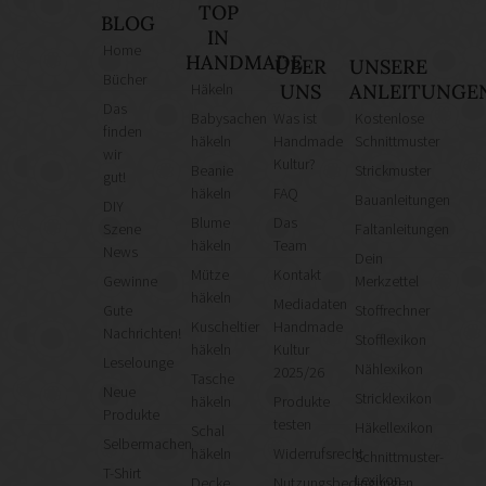
TOP
BLOG
IN
Home
HANDMADE
ÜBER
UNSERE
Bücher
Häkeln
UNS
ANLEITUNGE
Das
Babysachen
Was ist
Kostenlose
finden
häkeln
Handmade
Schnittmuster
wir
Kultur?
Beanie
Strickmuster
gut!
häkeln
FAQ
Bauanleitungen
DIY
Blume
Das
Szene
Faltanleitungen
häkeln
Team
News
Dein
Mütze
Kontakt
Gewinne
Merkzettel
häkeln
Mediadaten
Gute
Stoffrechner
Kuscheltier
Handmade
Nachrichten!
Stofflexikon
häkeln
Kultur
Leselounge
Nählexikon
2025/26
Tasche
Neue
Stricklexikon
häkeln
Produkte
Produkte
testen
Häkellexikon
Schal
Selbermachen
häkeln
Widerrufsrecht
Schnittmuster-
T-Shirt
Lexikon
Decke
Nutzungsbedingungen