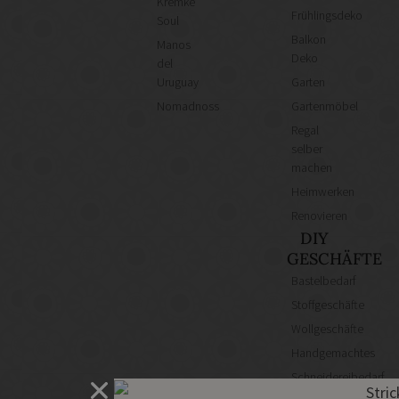
Kremke
Frühlingsdeko
Soul
Balkon
Manos
Deko
del
Uruguay
Garten
Nomadnoss
Gartenmöbel
Regal
selber
machen
Heimwerken
Renovieren
DIY
GESCHÄFTE
Bastelbedarf
Stoffgeschäfte
Wollgeschäfte
Handgemachtes
Schneidereibedarf