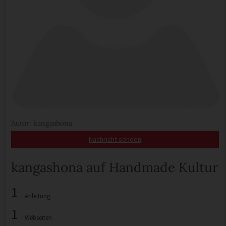
Autor: kangashona
Nachricht senden
kangashona auf Handmade Kultur
1
Anleitung
1
Webseiten