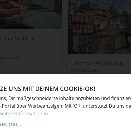
oher Wollfest
e mit Freunden
Leipziger Wollefest &
Stoffmesse
6
E UNS MIT DEINEM COOKIE-OK!
Teile mit Freunden
uns, Dir maßgeschneiderte Inhalte anzubieten und finanzie
Y-Portal über Werbeanzeigen. Mit 'OK' unterstützt Du uns da
weitere Informationen.
GEN
(18) →