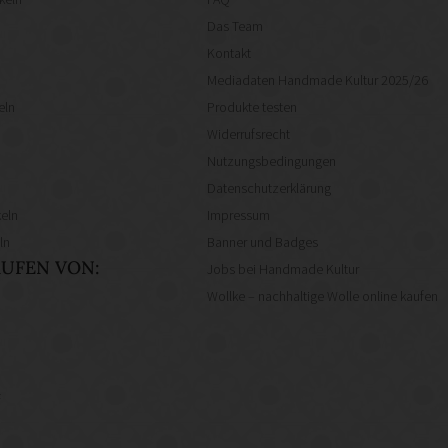
Das Team
Kontakt
Mediadaten Handmade Kultur 2025/26
eln
Produkte testen
Widerrufsrecht
Nutzungsbedingungen
Datenschutzerklärung
eln
Impressum
ln
Banner und Badges
UFEN VON:
Jobs bei Handmade Kultur
Wollke – nachhaltige Wolle online kaufen
f