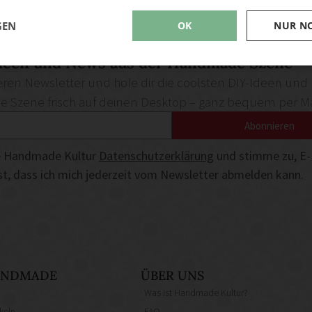
GEN
OK
NUR N
deen und News aus der Handmade Szene
ren Newsletter und hole dir die coolsten DIY-Ideen und
Szene frisch auf deinen Desktop – ganz bequem per Ma
Abonnieren
die Handmade Kultur
Datenschutzerklärung
und stimme zu, E-
ist, dass ich mich jederzeit vom Newsletter abmelden kann.
HANDMADE
ÜBER UNS
Was ist Handmade Kultur?
keln
FAQ