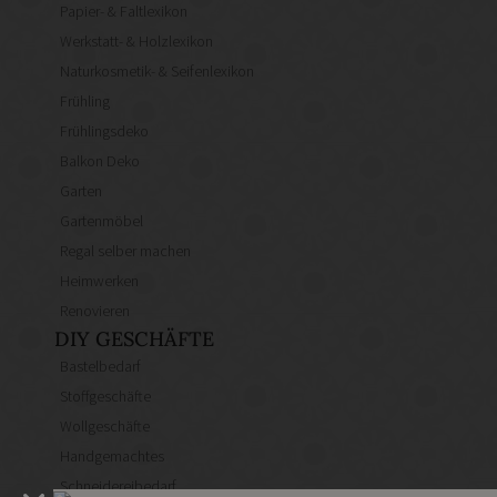
Papier- & Faltlexikon
Werkstatt- & Holzlexikon
Naturkosmetik- & Seifenlexikon
Frühling
Frühlingsdeko
Balkon Deko
Garten
Gartenmöbel
Regal selber machen
Heimwerken
Renovieren
DIY GESCHÄFTE
Bastelbedarf
Stoffgeschäfte
Wollgeschäfte
Handgemachtes
Schneidereibedarf