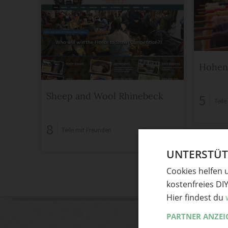
Hohenl
Sheep and Wool Rhinebeck
5
Teil
8
Teile mit Freunden
UNTERSTÜTZ
Cookies helfen 
kostenfreies DI
Hier findest du
PARTNER ANZEI