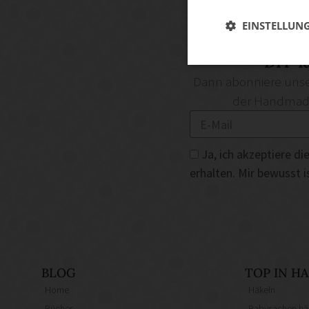
EINSTELLUN
DIY-I
Dann abonniere unse
der Handmade 
Ja, ich akzeptiere 
erhalten. Mir bewusst 
BLOG
TOP IN 
Home
Häkeln
Bücher
Babysachen hä