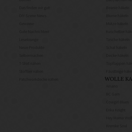
Das finden wir gut!
Beanie häkeln
DIY Szene News
Blume häkeln
Gewinne
Mütze häkeln
Gute Nachrichten!
Kuscheltier häk
Leselounge
Tasche häkeln
Neue Produkte
Schal häkeln
Selbermachen
Decke häkeln
T-Shirt nähen
Topflappen häk
Stofftier nähen
Fäustlinge häke
WOLLE KA
Patchworkdecke nähen
Amano
BC Garn
Cowgirl Blues
Erika Knight
Hey Mama Wol
Kremke Soul