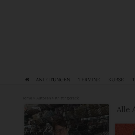
ANLEITUNGEN
TERMINE
KURSE
Home
>
Autoren
>
Knittingcrack
Alle 