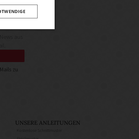
OTWENDIGE
 News aus
il.
Mails zu
UNSERE ANLEITUNGEN
Kostenlose Schnittmuster
Strickmuster