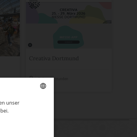
Creativa Dortmund
8
Teile mit Freunden
ren unser
GERMAN
bei.
ENGLISH