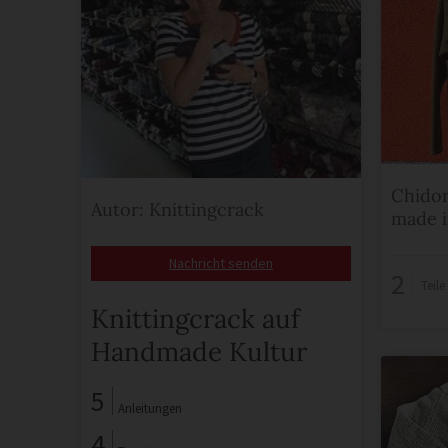
Chidor
Autor: Knittingcrack
made i
Nachricht senden
2
Teil
Knittingcrack auf
Handmade Kultur
5
Anleitungen
4