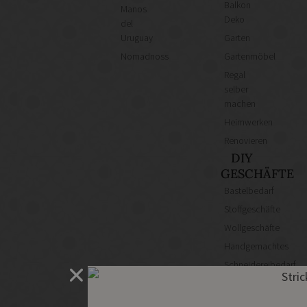
Balkon
Manos
Deko
del
Uruguay
Garten
Nomadnoss
Gartenmöbel
Regal
selber
machen
Heimwerken
Renovieren
DIY
GESCHÄFTE
Bastelbedarf
Stoffgeschäfte
Wollgeschäfte
Handgemachtes
Schneidereibedarf
Handarbeitszubehör
DIY