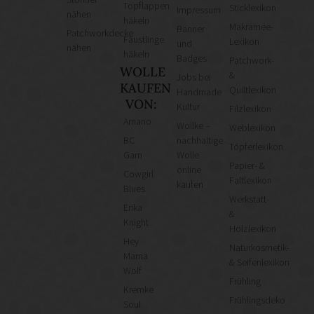
Topflappen
Sticklexikon
Impressum
nähen
häkeln
Makramee-
Banner
Patchworkdecke
Fäustlinge
Lexikon
und
nähen
häkeln
Badges
Patchwork-
WOLLE
&
Jobs bei
KAUFEN
Quiltlexikon
Handmade
VON:
Kultur
Filzlexikon
Amano
Wollke –
Weblexikon
BC
nachhaltige
Töpferlexikon
Garn
Wolle
Papier- &
online
Cowgirl
Faltlexikon
kaufen
Blues
Werkstatt-
Erika
&
Knight
Holzlexikon
Hey
Naturkosmetik-
Mama
& Seifenlexikon
Wolf
Frühling
Kremke
Frühlingsdeko
Soul