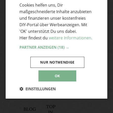
hole dir die coolsten DIY-Ideen und News
Cookies helfen uns, Dir
ENGLISH
aus der Handmade Szene frisch auf
maßgeschneiderte Inhalte anzubieten
deinen Desktop – ganz bequem per Mail.
und finanzieren unser kostenfreies
DIY-Portal über Werbeanzeigen. Mit
'OK' unterstützt Du uns dabei.
Hier findest du
weitere Informationen.
Abonnieren
PARTNER ANZEIGEN
(18) →
Ja, ich akzeptiere die Handmade Kultur
Datenschutzerklärung
und stimme zu, E-
NUR NOTWENDIGE
Mails zu erhalten. Mir bewusst ist, dass ich
mich jederzeit vom Newsletter abmelden
OK
kann.
EINSTELLUNGEN
TOP
BLOG
IN