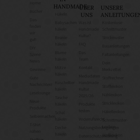
Home
HANDMADE
ÜBER
UNSERE
Bücher
Häkeln
UNS
ANLEITUNGE
Das
Babysachen
Was ist
Kostenlose
finden
häkeln
Handmade
Schnittmuster
wir
Kultur?
Beanie
Strickmuster
gut!
häkeln
FAQ
Bauanleitungen
DIY
Blume
Das
Szene
Faltanleitungen
häkeln
Team
News
Dein
Mütze
Kontakt
Gewinne
Merkzettel
häkeln
Mediadaten
Gute
Stoffrechner
Kuscheltier
Handmade
Nachrichten!
Stofflexikon
häkeln
Kultur
Leselounge
Nählexikon
2025/26
Tasche
Neue
Stricklexikon
häkeln
Produkte
Produkte
testen
Häkellexikon
Schal
Selbermachen
häkeln
Widerrufsrecht
Schnittmuster-
T-Shirt
Lexikon
Decke
Nutzungsbedingungen
nähen
häkeln
Wolllexikon
Datenschutzerklärung
Stofftier