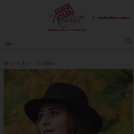
Anmelden
|
Registrieren
Home
>
Autoren
>
Stilechtes