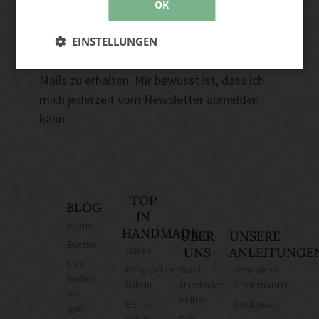
OK
Abonnieren
Ja, ich akzeptiere die Handmade Kultur
EINSTELLUNGEN
Datenschutzerklärung
und stimme zu, E-
Mails zu erhalten. Mir bewusst ist, dass ich
mich jederzeit vom Newsletter abmelden
kann.
TOP
BLOG
IN
Home
HANDMADE
ÜBER
UNSERE
Bücher
Häkeln
UNS
ANLEITUNGE
Das
Babysachen
Was ist
Kostenlose
finden
häkeln
Handmade
Schnittmuster
wir
Kultur?
Beanie
Strickmuster
gut!
häkeln
FAQ