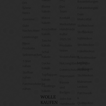
Bauanleitungen
DIY
Blume
Das
Szene
Faltanleitungen
häkeln
Team
News
Dein
Mütze
Kontakt
Gewinne
Merkzettel
häkeln
Mediadaten
Gute
Stoffrechner
Kuscheltier
Handmade
Nachrichten!
Stofflexikon
häkeln
Kultur
Leselounge
Nählexikon
2025/26
Tasche
Neue
Stricklexikon
häkeln
Produkte
Produkte
testen
Häkellexikon
Schal
Selbermachen
häkeln
Widerrufsrecht
Schnittmuster-
T-Shirt
Lexikon
Decke
Nutzungsbedingungen
nähen
häkeln
Wolllexikon
Datenschutzerklärung
Stofftier
Topflappen
Sticklexikon
Impressum
nähen
häkeln
Makramee-
Banner
Patchworkdecke
Fäustlinge
Lexikon
und
nähen
häkeln
Badges
Patchwork-
WOLLE
&
Jobs bei
KAUFEN
Quiltlexikon
Handmade