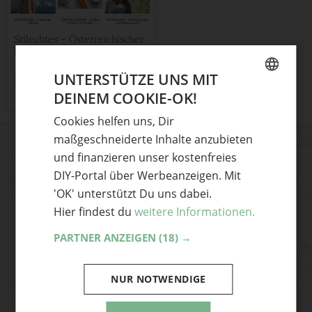
Stilechtes – Österreichischer
Lifestyleblog
2
UNTERSTÜTZE UNS MIT
Teile mit Freunden
DEINEM COOKIE-OK!
GERMAN
Cookies helfen uns, Dir
ENGLISH
maßgeschneiderte Inhalte anzubieten
und finanzieren unser kostenfreies
DIY-Ideen und News aus der
DIY-Portal über Werbeanzeigen. Mit
Handmade Szene
'OK' unterstützt Du uns dabei.
Dann abonniere unseren Newsletter und
Hier findest du
weitere Informationen.
hole dir die coolsten DIY-Ideen und News
PARTNER ANZEIGEN
(18) →
aus der Handmade Szene frisch auf
deinen Desktop – ganz bequem per Mail.
NUR NOTWENDIGE