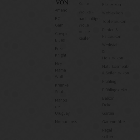
VON:
Kultur
Filzlexikon
Amano
Wollke –
Weblexikon
BC
nachhaltige
Töpferlexikon
Garn
Wolle
Papier- &
online
Cowgirl
Faltlexikon
kaufen
Blues
Werkstatt-
Erika
&
Knight
Holzlexikon
Hey
Naturkosmetik-
Mama
& Seifenlexikon
Wolf
Frühling
Kremke
Frühlingsdeko
Soul
Balkon
Manos
Deko
del
Uruguay
Garten
Nomadnoss
Gartenmöbel
Regal
selber