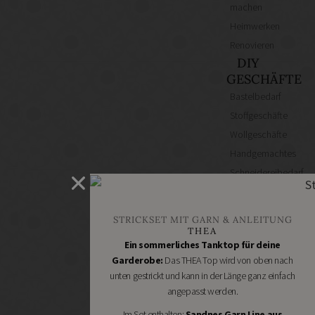
machen
Heimwerken
Renovieren
DIY
GESCHÄFTE
Bastelbedarf
Stoffgeschäfte
Wollgeschäfte
Handgemachtes
Schneidereibedarf
Handarbeitszubehör
DIY
STRICKSET MIT GARN & ANLEITUNG
Online
THEA
Shops
Ein sommerliches Tanktop für deine
Schmuckzubehör
Garderobe:
Das THEA Top wird von oben nach
unten gestrickt und kann in der Länge ganz einfach
Nähmaschinen
angepasst werden.
Im Set enthalten:
Sandnes Garn Line aus