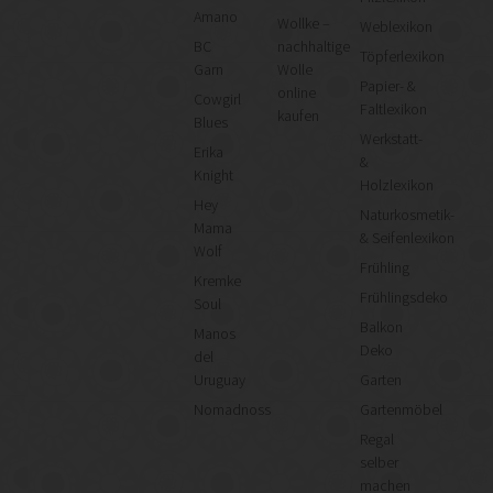
Amano
Wollke –
Weblexikon
BC
nachhaltige
Töpferlexikon
Garn
Wolle
Papier- &
online
Cowgirl
Faltlexikon
kaufen
Blues
Werkstatt-
Erika
&
Knight
Holzlexikon
Hey
Naturkosmetik-
Mama
& Seifenlexikon
Wolf
Frühling
Kremke
Frühlingsdeko
Soul
Balkon
Manos
Deko
del
Uruguay
Garten
Nomadnoss
Gartenmöbel
Regal
selber
machen