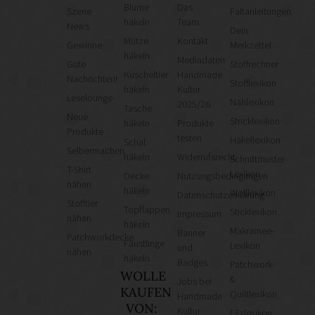
Blume
Das
Szene
Faltanleitungen
häkeln
Team
News
Dein
Mütze
Kontakt
Gewinne
Merkzettel
häkeln
Mediadaten
Gute
Stoffrechner
Kuscheltier
Handmade
Nachrichten!
Stofflexikon
häkeln
Kultur
Leselounge
Nählexikon
2025/26
Tasche
Neue
Stricklexikon
häkeln
Produkte
Produkte
testen
Häkellexikon
Schal
Selbermachen
häkeln
Widerrufsrecht
Schnittmuster-
T-Shirt
Lexikon
Decke
Nutzungsbedingungen
nähen
häkeln
Wolllexikon
Datenschutzerklärung
Stofftier
Topflappen
Sticklexikon
Impressum
nähen
häkeln
Makramee-
Banner
Patchworkdecke
Fäustlinge
Lexikon
und
nähen
häkeln
Badges
Patchwork-
WOLLE
&
Jobs bei
KAUFEN
Quiltlexikon
Handmade
VON:
Kultur
Filzlexikon