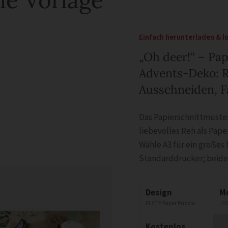
Einfach herunterladen & l
„Oh deer!“ – Pa
Advents-Deko: 
Ausschneiden, Fa
Das Papierschnittmuster
liebevolles Reh als Paper
Wähle A3 für ein großes 
Standarddrucker; beide
Design
M
FLCTY Paper Puzzle
„Oh
Kostenlos