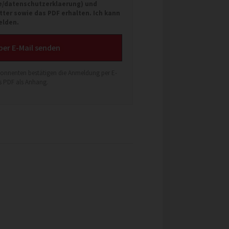
e/datenschutzerklaerung) und
ter sowie das PDF erhalten. Ich kann
elden.
per E-Mail senden
nnenten bestätigen die Anmeldung per E-
as PDF als Anhang.