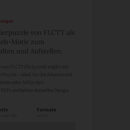
oslegen
pierpuzzle von FLCTY als
Reh-Motiv zum
lten und Aufstellen.
 von FLCTY (flcty.com) ergibt ein
 Puzzle – ideal für die Adventszeit.
Motiv oder A4 für den
 PDFs enthalten dasselbe Design.
otiv
Formate
 deer!“ Reh
A3 & A4