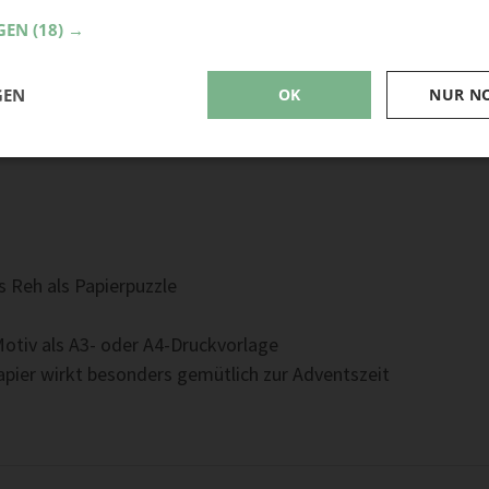
GEN
(18) →
GEN
OK
NUR N
s Reh als Papierpuzzle
otiv als A3- oder A4-Druckvorlage
pier wirkt besonders gemütlich zur Adventszeit