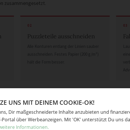
en zusammengesetzt.
n
Puzzleteile ausschneiden
Fa
Alle Konturen entlang der Linien sauber
Lau
ausschneiden. Festes Papier (200 g/m²)
ein
hält die Form besser.
ver
Adv
E UNS MIT DEINEM COOKIE-OK!
uns, Dir maßgeschneiderte Inhalte anzubieten und finanzie
Y-Portal über Werbeanzeigen. Mit 'OK' unterstützt Du uns da
). Mehr Advents-Ideen:
Adventskalender
·
Faltanleitungen
.
weitere Informationen.