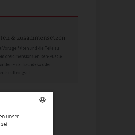
lten & zusammensetzen
t Vorlage falten und die Teile zu
em dreidimensionalen Reh-Puzzle
binden – als Tischdeko oder
entsmitbringsel.
ren unser
GERMAN
bei.
ENGLISH