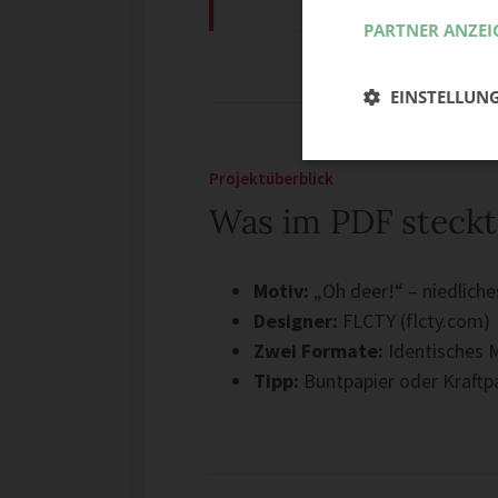
PARTNER ANZEI
EINSTELLUN
Projektüberblick
Was im PDF steckt
Motiv:
„Oh deer!“ – niedliche
Designer:
FLCTY (flcty.com)
Zwei Formate:
Identisches M
Tipp:
Buntpapier oder Kraftpa