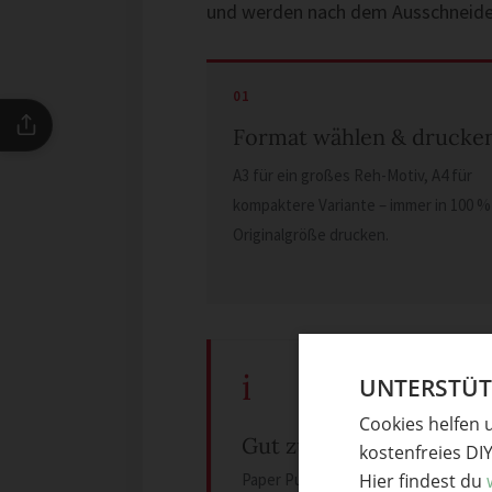
und werden nach dem Ausschneid
Format wählen & drucke
A3 für ein großes Reh-Motiv, A4 für
kompaktere Variante – immer in 100 %
Originalgröße drucken.
i
UNTERSTÜTZ
Cookies helfen 
Gut zu wissen
kostenfreies DI
Paper Puzzle by FLCTY (© flcty.com
Hier findest du