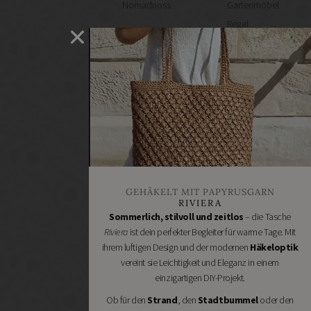
Nomadnoss
Gartenmöbel
Regal
selber
machen
Heimwerken
Renovieren
DIY
GESCHÄFTE
Bastelbedarf
Stoffgeschäfte
Wollgeschäfte
GEHÄKELT MIT PAPYRUSGARN
Handgemachtes
RIVIERA
Schneidereibedarf
Sommerlich, stilvoll und zeitlos
– die Tasche
Riviera
ist dein perfekter Begleiter für warme Tage. Mit
Handarbeitszubehör
ihrem luftigen Design und der modernen
Häkeloptik
DIY
vereint sie Leichtigkeit und Eleganz in einem
Online
einzigartigen DIY-Projekt.
Shops
Ob für den
Strand
, den
Stadtbummel
oder den
Schmuckzubehör