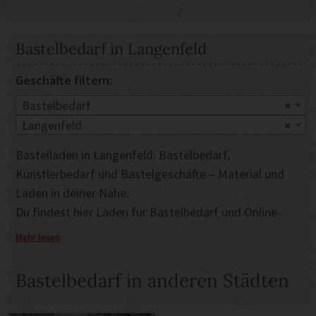
Bastelbedarf in Langenfeld
Geschäfte filtern:
Bastelbedarf
×
Langenfeld
×
Bastelladen in Langenfeld: Bastelbedarf,
Künstlerbedarf und Bastelgeschäfte – Material und
Läden in deiner Nähe.
Du findest hier Läden für Bastelbedarf und Online-
Shops für Bastelmaterial. Falls du selber Bastelbedarf
Mehr lesen
anbietest, dann kannst du dein Geschäft oder Online-
Shop auch hier eintragen.
Bastelbedarf in anderen Städten
Bastelbedarf und online Bastelshops
Wenn es um Bastelbedarf geht, gibt es eine große