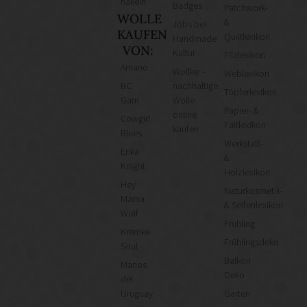
häkeln
Bastelbedarf in Bardowick
Badges
Patchwork-
WOLLE
&
Bastelbedarf in Baunach
Jobs bei
KAUFEN
Quiltlexikon
Handmade
Bastelbedarf in Braunschweig
VON:
Kultur
Filzlexikon
Bastelbedarf in Bremen
Amano
Wollke –
Weblexikon
Bastelbedarf in Burkardroth/Wollbach
BC
nachhaltige
Töpferlexikon
Garn
Wolle
Bastelbedarf in Cham
Papier- &
online
Cowgirl
Bastelbedarf in Dachau
Faltlexikon
kaufen
Blues
Bastelbedarf in Dachau bei München
Werkstatt-
Erika
&
Bastelbedarf in Dettenhausen
Knight
Holzlexikon
Hey
Alle Geschäfte
Naturkosmetik-
Mama
& Seifenlexikon
Bastelbedarf
Wolf
Frühling
Stoffgeschäfte
Kremke
Frühlingsdeko
Soul
Wollgeschäfte
Balkon
Manos
Handgemachtes
Deko
del
Schneidereibedarf
Uruguay
Garten
DIY Online-Shops