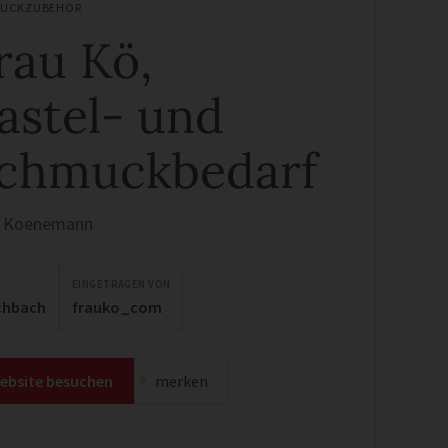
UCKZUBEHÖR
rau Kö,
astel- und
chmuckbedarf
a Koenemann
T
EINGETRAGEN VON
chbach
frauko_com
ebsite besuchen
merken