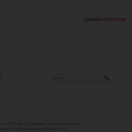
Anmelden
|
Registrieren
P
GESCHÄFT ·
BASTELBEDARF
,
DIY ONLINE SHOPS
,
ARBEITSZUBEHÖR
,
HANDGEMACHTES
,