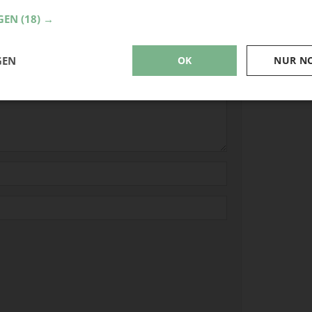
derliche Felder sind mit
*
markiert
GEN
(18) →
GEN
OK
NUR N