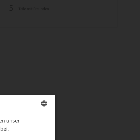
5
Teile mit Freunden
ren unser
GERMAN
bei.
ENGLISH