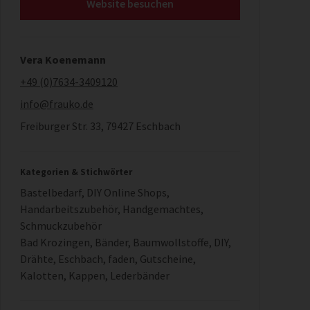
Website besuchen
Vera Koenemann
+49 (0)7634-3409120
info@frauko.de
Freiburger Str. 33, 79427 Eschbach
Kategorien & Stichwörter
Bastelbedarf
,
DIY Online Shops
,
Handarbeitszubehör
,
Handgemachtes
,
Schmuckzubehör
Bad Krozingen
,
Bänder
,
Baumwollstoffe
,
DIY
,
Drähte
,
Eschbach
,
faden
,
Gutscheine
,
Kalotten
,
Kappen
,
Lederbänder