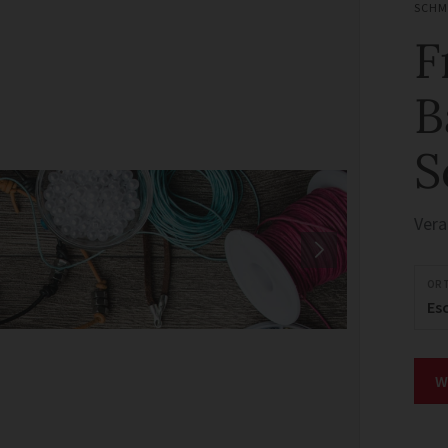
SCHM
F
B
S
Ver
OR
Es
W