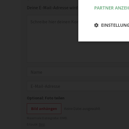
Deine E-Mail-Adresse wird nicht veröffentlicht.
Erfor
PARTNER ANZEI
Kommentar
*
EINSTELLUN
Name
E-Mail
Optional: Foto teilen
Bild anhängen
Keine Datei ausgewählt
Maximale Dateigröße: 8 MB.
Erlaubt:
Bild
.