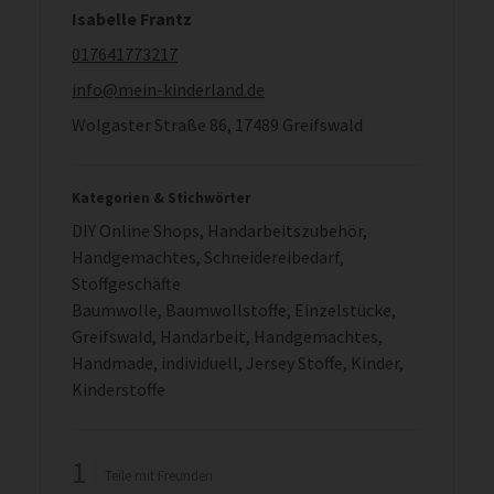
Isabelle Frantz
017641773217
info@mein-kinderland.de
Wolgaster Straße 86, 17489 Greifswald
Kategorien & Stichwörter
DIY Online Shops
,
Handarbeitszubehör
,
Handgemachtes
,
Schneidereibedarf
,
Stoffgeschäfte
Baumwolle
,
Baumwollstoffe
,
Einzelstücke
,
Greifswald
,
Handarbeit
,
Handgemachtes
,
Handmade
,
individuell
,
Jersey Stoffe
,
Kinder
,
Kinderstoffe
1
Teile mit Freunden