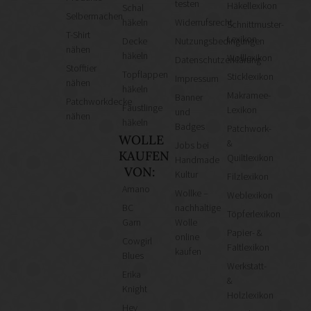
testen
Häkellexikon
Schal
Selbermachen
häkeln
Widerrufsrecht
Schnittmuster-
T-Shirt
Lexikon
Decke
Nutzungsbedingungen
nähen
häkeln
Wolllexikon
Datenschutzerklärung
Stofftier
Topflappen
Sticklexikon
Impressum
nähen
häkeln
Makramee-
Banner
Patchworkdecke
Fäustlinge
Lexikon
und
nähen
häkeln
Badges
Patchwork-
WOLLE
&
Jobs bei
KAUFEN
Quiltlexikon
Handmade
VON:
Kultur
Filzlexikon
Amano
Wollke –
Weblexikon
BC
nachhaltige
Töpferlexikon
Garn
Wolle
Papier- &
online
Cowgirl
Faltlexikon
kaufen
Blues
Werkstatt-
Erika
&
Knight
Holzlexikon
Hey