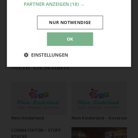
PARTNER ANZEIGEN
(18) →
Noch keine Kommentare — sei die Erste oder der Erste und
teile deine Meinung.
NUR NOTWENDIGE
OK
EINSTELLUNGEN
Mehr Geschäfte
Mein Kinderland
Mein Kinderland – Koserow
COSIMA CHITON – STOFF
STÜCKE