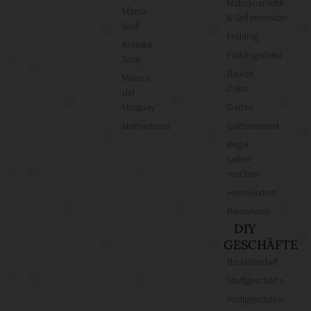
Naturkosmetik-
Mama
& Seifenlexikon
Wolf
Frühling
Kremke
Frühlingsdeko
Soul
Balkon
Manos
Deko
del
Uruguay
Garten
Nomadnoss
Gartenmöbel
Regal
selber
machen
Heimwerken
Renovieren
DIY
GESCHÄFTE
Bastelbedarf
Stoffgeschäfte
Wollgeschäfte