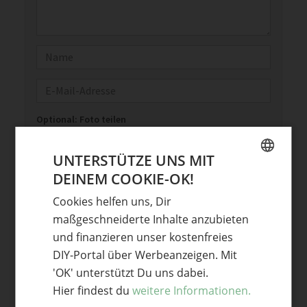
Name
E-Mail
Optional: Foto teilen
Bild anhängen
UNTERSTÜTZE UNS MIT
Keine Datei ausgewählt
DEINEM COOKIE-OK!
GERMAN
Maximale Dateigröße: 8 MB.
Cookies helfen uns, Dir
Erlaubt:
Bild
.
ENGLISH
maßgeschneiderte Inhalte anzubieten
und finanzieren unser kostenfreies
DIY-Portal über Werbeanzeigen. Mit
'OK' unterstützt Du uns dabei.
Hier findest du
weitere Informationen.
Diskussion