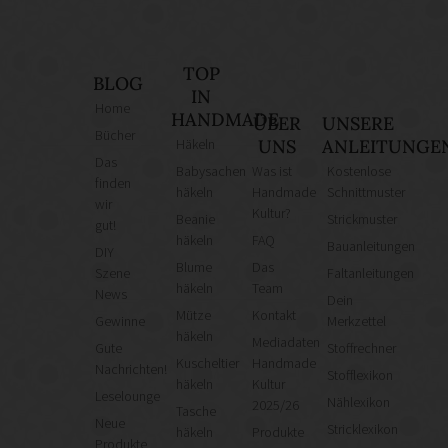
TOP
BLOG
IN
Home
HANDMADE
ÜBER
UNSERE
Bücher
Häkeln
UNS
ANLEITUNGE
Das
Babysachen
Was ist
Kostenlose
finden
häkeln
Handmade
Schnittmuster
wir
Kultur?
Beanie
Strickmuster
gut!
häkeln
FAQ
Bauanleitungen
DIY
Blume
Das
Szene
Faltanleitungen
häkeln
Team
News
Dein
Mütze
Kontakt
Gewinne
Merkzettel
häkeln
Mediadaten
Gute
Stoffrechner
Kuscheltier
Handmade
Nachrichten!
Stofflexikon
häkeln
Kultur
Leselounge
Nählexikon
2025/26
Tasche
Neue
Stricklexikon
häkeln
Produkte
Produkte