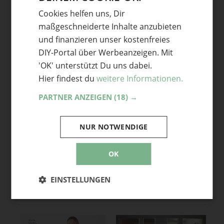
Erlaubt:
Bild
.
Cookies helfen uns, Dir
ENGLISH
maßgeschneiderte Inhalte anzubieten
und finanzieren unser kostenfreies
DIY-Portal über Werbeanzeigen. Mit
'OK' unterstützt Du uns dabei.
Diskussion
Hier findest du
weitere Informationen.
PARTNER ANZEIGEN
(18) →
Noch keine Kommentare — sei die Erste oder der Erste und
teile deine Meinung.
NUR NOTWENDIGE
OK
EINSTELLUNGEN
Mehr Geschäfte