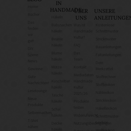
IN
Home
HANDMADE
ÜBER
UNSERE
Bücher
Häkeln
UNS
ANLEITUNGE
Das
Babysachen
Was ist
Kostenlose
finden
häkeln
Handmade
Schnittmuster
wir
Kultur?
Beanie
Strickmuster
gut!
häkeln
FAQ
Bauanleitungen
DIY
Blume
Das
Szene
Faltanleitungen
häkeln
Team
News
Dein
Mütze
Kontakt
Gewinne
Merkzettel
häkeln
Mediadaten
Gute
Stoffrechner
Kuscheltier
Handmade
Nachrichten!
Stofflexikon
häkeln
Kultur
Leselounge
Nählexikon
2025/26
Tasche
Neue
Stricklexikon
häkeln
Produkte
Produkte
testen
Häkellexikon
Schal
Selbermachen
häkeln
Widerrufsrecht
Schnittmuster-
T-Shirt
Lexikon
Decke
Nutzungsbedingungen
nähen
häkeln
Wolllexikon
Datenschutzerklärung