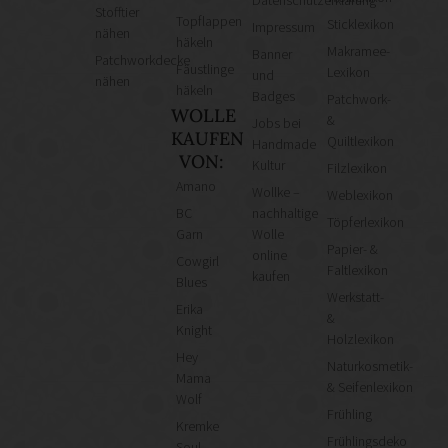
Stofftier
Topflappen
Sticklexikon
Impressum
nähen
häkeln
Makramee-
Banner
Patchworkdecke
Fäustlinge
Lexikon
und
nähen
häkeln
Badges
Patchwork-
WOLLE
&
Jobs bei
KAUFEN
Quiltlexikon
Handmade
VON:
Kultur
Filzlexikon
Amano
Wollke –
Weblexikon
BC
nachhaltige
Töpferlexikon
Garn
Wolle
Papier- &
online
Cowgirl
Faltlexikon
kaufen
Blues
Werkstatt-
Erika
&
Knight
Holzlexikon
Hey
Naturkosmetik-
Mama
& Seifenlexikon
Wolf
Frühling
Kremke
Frühlingsdeko
Soul