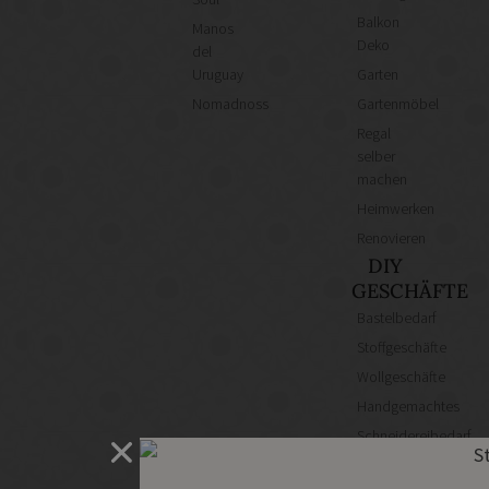
Balkon
Manos
Deko
del
Uruguay
Garten
Nomadnoss
Gartenmöbel
Regal
selber
machen
Heimwerken
Renovieren
DIY
GESCHÄFTE
Bastelbedarf
Stoffgeschäfte
Wollgeschäfte
Handgemachtes
Schneidereibedarf
Handarbeitszubehör