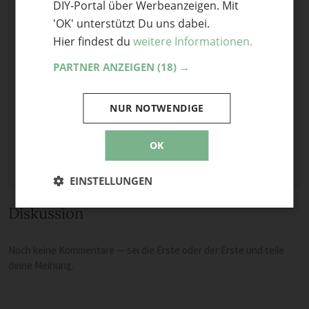
DIY-Portal über Werbeanzeigen. Mit
E-Mail
'OK' unterstützt Du uns dabei.
Optional: Foto teilen
Hier findest du
weitere Informationen.
Bild anhängen
PARTNER ANZEIGEN
(18) →
Keine Datei ausgewählt
Maximale Dateigröße: 8 MB.
NUR NOTWENDIGE
Erlaubt:
Bild
.
OK
EINSTELLUNGEN
Diskussion
Noch keine Kommentare — sei die Erste oder der Erste und teile
deine Meinung.