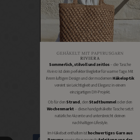
Renovieren
DIY
GESCHÄFTE
Bastelbedarf
Stoffgeschäfte
Wollgeschäfte
GEHÄKELT MIT PAPYRUSGARN
Handgemachtes
RIVIERA
Schneidereibedarf
Sommerlich, stilvoll und zeitlos
– die Tasche
Riviera
ist dein perfekter Begleiter für warme Tage. Mit
Handarbeitszubehör
ihrem luftigen Design und der modernen
Häkeloptik
DIY
vereint sie Leichtigkeit und Eleganz in einem
Online
einzigartigen DIY-Projekt.
Shops
Ob für den
Strand
, den
Stadtbummel
oder den
Schmuckzubehör
Wochenmarkt
– diese handgehäkelte Tasche setzt
Nähmaschinen
natürliche Akzente und unterstreicht deinen
nachhaltigen Lifestyle.
Im Häkelset enthalten ist
hochwertiges Garn aus
Papyrus
sowie die passende
Anleitung von der