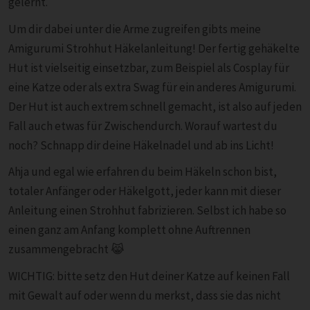
gelernt.
Um dir dabei unter die Arme zugreifen gibts meine
Amigurumi Strohhut Häkelanleitung! Der fertig gehäkelte
Hut ist vielseitig einsetzbar, zum Beispiel als Cosplay für
eine Katze oder als extra Swag für ein anderes Amigurumi.
Der Hut ist auch extrem schnell gemacht, ist also auf jeden
Fall auch etwas für Zwischendurch. Worauf wartest du
noch? Schnapp dir deine Häkelnadel und ab ins Licht!
Ahja und egal wie erfahren du beim Häkeln schon bist,
totaler Anfänger oder Häkelgott, jeder kann mit dieser
Anleitung einen Strohhut fabrizieren. Selbst ich habe so
einen ganz am Anfang komplett ohne Auftrennen
zusammengebracht 😹
WICHTIG: bitte setz den Hut deiner Katze auf keinen Fall
mit Gewalt auf oder wenn du merkst, dass sie das nicht