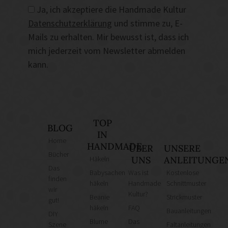
Ja, ich akzeptiere die Handmade Kultur
Datenschutzerklärung
und stimme zu, E-
Mails zu erhalten. Mir bewusst ist, dass ich
mich jederzeit vom Newsletter abmelden
kann.
TOP
BLOG
IN
Home
HANDMADE
ÜBER
UNSERE
Bücher
Häkeln
UNS
ANLEITUNGE
Das
Babysachen
Was ist
Kostenlose
finden
häkeln
Handmade
Schnittmuster
wir
Kultur?
Beanie
Strickmuster
gut!
häkeln
FAQ
Bauanleitungen
DIY
Blume
Das
Szene
Faltanleitungen