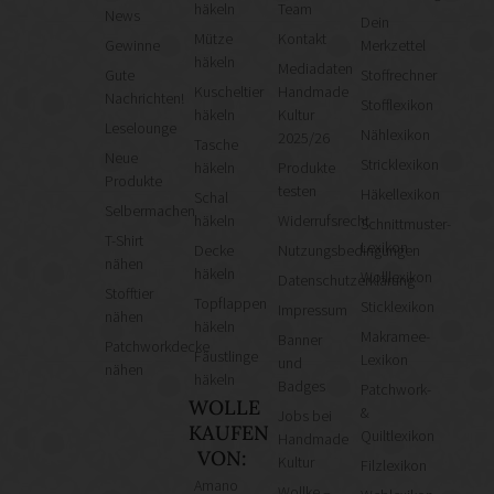
häkeln
Team
News
Dein
Mütze
Kontakt
Gewinne
Merkzettel
häkeln
Mediadaten
Gute
Stoffrechner
Kuscheltier
Handmade
Nachrichten!
Stofflexikon
häkeln
Kultur
Leselounge
Nählexikon
2025/26
Tasche
Neue
Stricklexikon
häkeln
Produkte
Produkte
testen
Häkellexikon
Schal
Selbermachen
häkeln
Widerrufsrecht
Schnittmuster-
T-Shirt
Lexikon
Decke
Nutzungsbedingungen
nähen
häkeln
Wolllexikon
Datenschutzerklärung
Stofftier
Topflappen
Sticklexikon
Impressum
nähen
häkeln
Makramee-
Banner
Patchworkdecke
Fäustlinge
Lexikon
und
nähen
häkeln
Badges
Patchwork-
WOLLE
&
Jobs bei
KAUFEN
Quiltlexikon
Handmade
VON:
Kultur
Filzlexikon
Amano
Wollke –