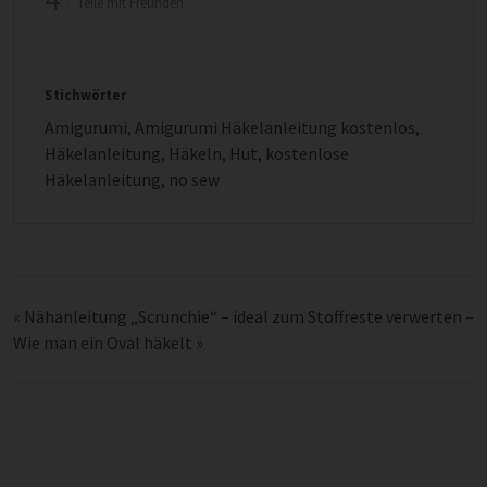
Teile mit Freunden
Stichwörter
Amigurumi
,
Amigurumi Häkelanleitung kostenlos
,
Häkelanleitung
,
Häkeln
,
Hut
,
kostenlose
Häkelanleitung
,
no sew
«
Nähanleitung „Scrunchie“ – ideal zum Stoffreste verwerten –
Wie man ein Oval häkelt
»