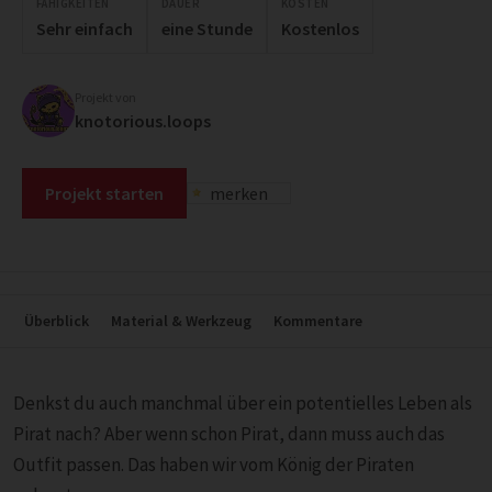
FÄHIGKEITEN
DAUER
KOSTEN
Sehr einfach
eine Stunde
Kostenlos
Projekt von
knotorious.loops
Projekt starten
merken
Überblick
Material & Werkzeug
Kommentare
Denkst du auch manchmal über ein potentielles Leben als
Pirat nach? Aber wenn schon Pirat, dann muss auch das
Outfit passen. Das haben wir vom König der Piraten