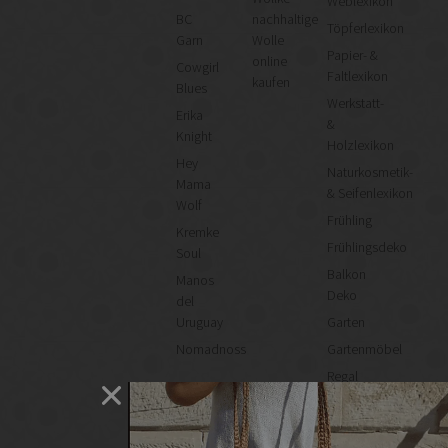
Weblexikon
BC
nachhaltige
Töpferlexikon
Garn
Wolle
Papier- &
online
Cowgirl
Faltlexikon
kaufen
Blues
Werkstatt-
Erika
&
Knight
Holzlexikon
Hey
Naturkosmetik-
Mama
& Seifenlexikon
Wolf
Frühling
Kremke
Frühlingsdeko
Soul
Balkon
Manos
Deko
del
Uruguay
Garten
Nomadnoss
Gartenmöbel
Regal
selber
machen
Heimwerken