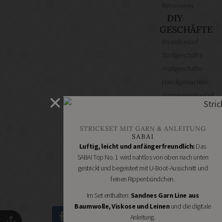
Renovieren
DIY
GESCHÄFTE
Bastelbedarf
Stoffgeschäfte
Wollgeschäfte
Handgemachtes
Schneidereibedarf
Handarbeitszubehör
DIY
STRICKSET MIT GARN & ANLEITUNG
Online
SABAI
Shops
Luftig, leicht und anfängerfreundlich:
Das
Schmuckzubehör
SABAI Top No. 1 wird nahtlos von oben nach unten
gestrickt und begeistert mit U-Boot-Ausschnitt und
Nähmaschinen
feinen Rippenbündchen.
Im Set enthalten:
Sandnes Garn Line aus
Baumwolle, Viskose und Leinen
und die digitale
Anleitung.