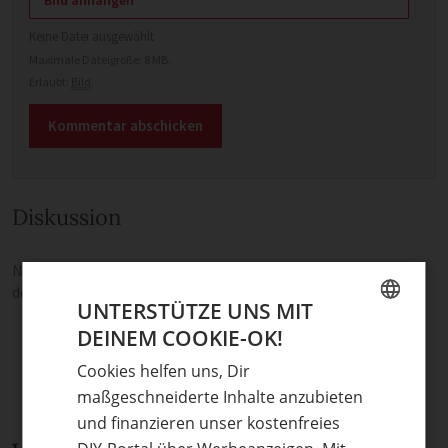
Bild anhängen
Keine Datei ausgewählt
Maximale Dateigröße: 8 MB.
Erlaubt:
Bild
.
Diskussion
Noch keine Kommentare — sei die Erste oder der Erste und teile
deine Meinung.
UNTERSTÜTZE UNS MIT
DEINEM COOKIE-OK!
GERMAN
Cookies helfen uns, Dir
ENGLISH
maßgeschneiderte Inhalte anzubieten
und finanzieren unser kostenfreies