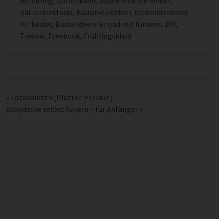
Anleitung
,
Ballonkleid
,
ballonkleid für kinder
,
ballonkleid kids
,
Ballonkleidchen
,
ballonkleidchen
für kinder
,
Bastelideen für und mit Kindern
,
DIY
,
Freebie
,
Freebook
,
Frühlingskleid
«
Lotusblüten [Plotter-Freebie]
Babydecke selbst häkeln – für Anfänger
»