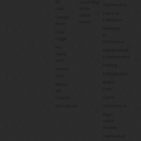
BC
nachhaltige
Töpferlexikon
Garn
Wolle
Papier- &
online
Cowgirl
Faltlexikon
kaufen
Blues
Werkstatt-
Erika
&
Knight
Holzlexikon
Hey
Naturkosmetik-
Mama
& Seifenlexikon
Wolf
Frühling
Kremke
Frühlingsdeko
Soul
Balkon
Manos
Deko
del
Uruguay
Garten
Nomadnoss
Gartenmöbel
Regal
selber
machen
Heimwerken