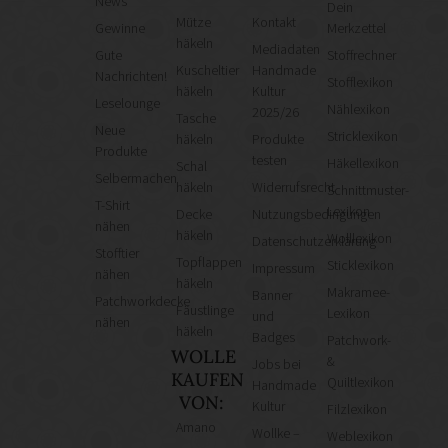
News
Dein
Mütze
Kontakt
Gewinne
Merkzettel
häkeln
Mediadaten
Gute
Stoffrechner
Kuscheltier
Handmade
Nachrichten!
Stofflexikon
häkeln
Kultur
Leselounge
Nählexikon
2025/26
Tasche
Neue
Stricklexikon
häkeln
Produkte
Produkte
testen
Häkellexikon
Schal
Selbermachen
häkeln
Widerrufsrecht
Schnittmuster-
T-Shirt
Lexikon
Decke
Nutzungsbedingungen
nähen
häkeln
Wolllexikon
Datenschutzerklärung
Stofftier
Topflappen
Sticklexikon
Impressum
nähen
häkeln
Makramee-
Banner
Patchworkdecke
Fäustlinge
Lexikon
und
nähen
häkeln
Badges
Patchwork-
WOLLE
&
Jobs bei
KAUFEN
Quiltlexikon
Handmade
VON:
Kultur
Filzlexikon
Amano
Wollke –
Weblexikon