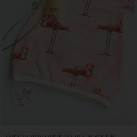
HANDGEMACHTES FÜR KINDER
,
BABY
,
FRÜHLING
,
GESCHENKE
,