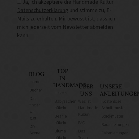
Ja, ich akzeptiere die Handmade Kultur
Datenschutzerklärung
und stimme zu, E-
Mails zu erhalten. Mir bewusst ist, dass ich
mich jederzeit vom Newsletter abmelden
kann.
TOP
BLOG
IN
Home
HANDMADE
ÜBER
UNSERE
Bücher
Häkeln
UNS
ANLEITUNGE
Das
Babysachen
Was ist
Kostenlose
finden
häkeln
Handmade
Schnittmuster
wir
Kultur?
Beanie
Strickmuster
gut!
häkeln
FAQ
Bauanleitungen
DIY
Blume
Das
Szene
Faltanleitungen
häkeln
Team