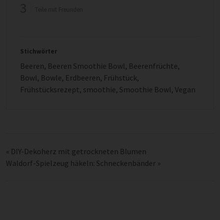
3
Teile mit Freunden
Stichwörter
Beeren
,
Beeren Smoothie Bowl
,
Beerenfrüchte
,
Bowl
,
Bowle
,
Erdbeeren
,
Frühstück
,
Frühstücksrezept
,
smoothie
,
Smoothie Bowl
,
Vegan
«
DIY-Dekoherz mit getrockneten Blumen
Waldorf-Spielzeug häkeln: Schneckenbänder
»