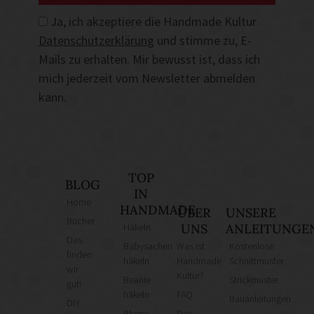
Ja, ich akzeptiere die Handmade Kultur
Datenschutzerklärung
und stimme zu, E-
Mails zu erhalten. Mir bewusst ist, dass ich
mich jederzeit vom Newsletter abmelden
kann.
TOP
BLOG
IN
Home
HANDMADE
ÜBER
UNSERE
Bücher
Häkeln
UNS
ANLEITUNGE
Das
Babysachen
Was ist
Kostenlose
finden
häkeln
Handmade
Schnittmuster
wir
Kultur?
Beanie
Strickmuster
gut!
häkeln
FAQ
Bauanleitungen
DIY
Blume
Das