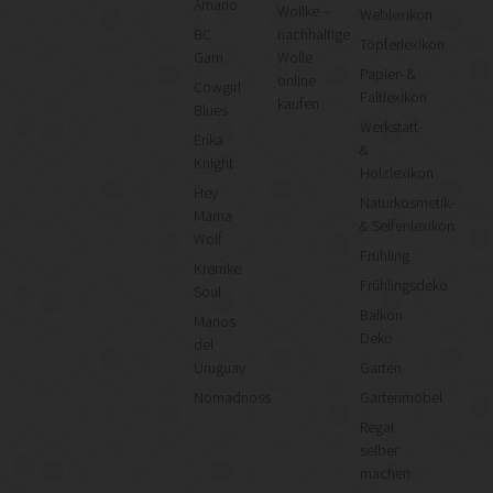
Amano
Wollke –
Weblexikon
BC
nachhaltige
Töpferlexikon
Garn
Wolle
Papier- &
online
Cowgirl
Faltlexikon
kaufen
Blues
Werkstatt-
Erika
&
Knight
Holzlexikon
Hey
Naturkosmetik-
Mama
& Seifenlexikon
Wolf
Frühling
Kremke
Frühlingsdeko
Soul
Balkon
Manos
Deko
del
Uruguay
Garten
Nomadnoss
Gartenmöbel
Regal
selber
machen