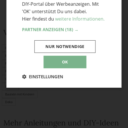
DIY-Portal über Werbeanzeigen. Mit
'OK' unterstützt Du uns dabei.
Hier findest du
weitere Informationen.
PARTNER ANZEIGEN
(18) →
Verwandte Themen
NUR NOTWENDIGE
Frühlingsdeko
Basteln Frühling
OK
Frühlingsblumen
Frühlingskranz
EINSTELLUNGEN
Osterdeko
Garten
Basteln mit Kindern
Deko
Mehr Anleitungen und DIY-Ideen