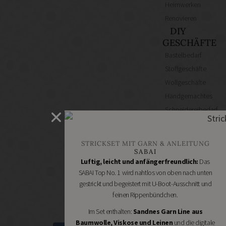
Heimwerken
Renovieren
DIY
GESCHÄFTE
Bastelbedarf
Stoffgeschäfte
Wollgeschäfte
Handgemachtes
Schneidereibedarf
Handarbeitszubehör
DIY
STRICKSET MIT GARN & ANLEITUNG
Online
SABAI
Shops
Luftig, leicht und anfängerfreundlich:
Das
Schmuckzubehör
SABAI Top No. 1 wird nahtlos von oben nach unten
gestrickt und begeistert mit U-Boot-Ausschnitt und
Nähmaschinen
feinen Rippenbündchen.
Im Set enthalten:
Sandnes Garn Line aus
Baumwolle, Viskose und Leinen
und die digitale