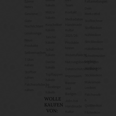
Szene
Faltanleitungen
häkeln
Team
News
Dein
Mütze
Kontakt
Gewinne
Merkzettel
häkeln
Mediadaten
Gute
Stoffrechner
Kuscheltier
Handmade
Nachrichten!
Stofflexikon
häkeln
Kultur
Leselounge
Nählexikon
2025/26
Tasche
Neue
Stricklexikon
häkeln
Produkte
Produkte
testen
Häkellexikon
Schal
Selbermachen
häkeln
Widerrufsrecht
Schnittmuster-
T-Shirt
Lexikon
Decke
Nutzungsbedingungen
nähen
häkeln
Wolllexikon
Datenschutzerklärung
Stofftier
Topflappen
Sticklexikon
Impressum
nähen
häkeln
Makramee-
Banner
Patchworkdecke
Fäustlinge
Lexikon
und
nähen
häkeln
Badges
Patchwork-
WOLLE
&
Jobs bei
KAUFEN
Quiltlexikon
Handmade
VON:
Kultur
Filzlexikon