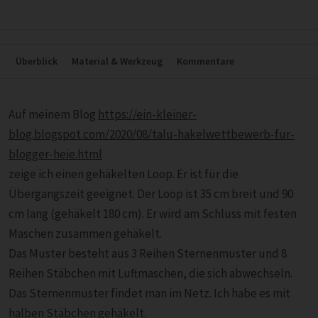
Überblick
Material & Werkzeug
Kommentare
Auf meinem Blog
https://ein-kleiner-
blog.blogspot.com/2020/08/talu-hakelwettbewerb-fur-
blogger-heie.html
zeige ich einen gehäkelten Loop. Er ist für die
Übergangszeit geeignet. Der Loop ist 35 cm breit und 90
cm lang (gehäkelt 180 cm). Er wird am Schluss mit festen
Maschen zusammen gehäkelt.
Das Muster besteht aus 3 Reihen Sternenmuster und 8
Reihen Stäbchen mit Luftmaschen, die sich abwechseln.
Das Sternenmuster findet man im Netz. Ich habe es mit
halben Stäbchen gehäkelt.