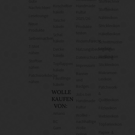
Gute
Stoffrechner
Kuscheltier
Handmade
Nachrichten!
Stofflexikon
häkeln
Kultur
Leselounge
Nählexikon
2025/26
Tasche
Neue
Stricklexikon
häkeln
Produkte
Produkte
testen
Häkellexikon
Schal
Selbermachen
häkeln
Widerrufsrecht
Schnittmuster-
T-Shirt
Lexikon
Decke
Nutzungsbedingungen
nähen
häkeln
Wolllexikon
Datenschutzerklärung
Stofftier
Topflappen
Sticklexikon
Impressum
nähen
häkeln
Makramee-
Banner
Patchworkdecke
Fäustlinge
Lexikon
und
nähen
häkeln
Badges
Patchwork-
WOLLE
&
Jobs bei
KAUFEN
Quiltlexikon
Handmade
VON:
Kultur
Filzlexikon
Amano
Wollke –
Weblexikon
BC
nachhaltige
Töpferlexikon
Garn
Wolle
Papier- &
online