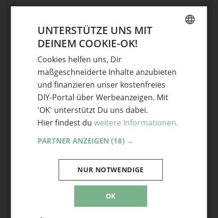
UNTERSTÜTZE UNS MIT
DEINEM COOKIE-OK!
GERMAN
Cookies helfen uns, Dir
ENGLISH
maßgeschneiderte Inhalte anzubieten
Name
und finanzieren unser kostenfreies
DIY-Portal über Werbeanzeigen. Mit
E-Mail
'OK' unterstützt Du uns dabei.
Optional: Foto teilen
Hier findest du
weitere Informationen.
Bild anhängen
PARTNER ANZEIGEN
(18) →
Keine Datei ausgewählt
Maximale Dateigröße: 8 MB.
NUR NOTWENDIGE
Erlaubt:
Bild
.
OK