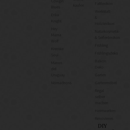
Cowgirl
Faltlexikon
kaufen
Blues
Werkstatt-
Erika
&
Knight
Holzlexikon
Hey
Naturkosmetik-
Mama
& Seifenlexikon
Wolf
Frühling
Kremke
Frühlingsdeko
Soul
Balkon
Manos
Deko
del
Uruguay
Garten
Nomadnoss
Gartenmöbel
Regal
selber
machen
Heimwerken
Renovieren
DIY