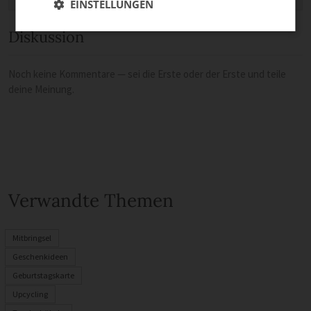
EINSTELLUNGEN
Diskussion
Noch keine Kommentare — sei die Erste oder der Erste und teile
deine Meinung.
Verwandte Themen
Mitbringsel
Geschenkideen
Geburtstagskarte
Upcycling