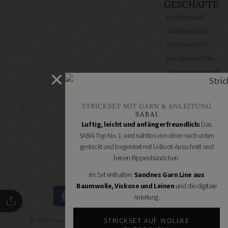
GESCHÄFTE
Bastelbedarf
Stoffgeschäfte
Wollgeschäfte
Handgemachtes
Schneidereibedarf
Handarbeitszubehör
DIY
STRICKSET MIT GARN & ANLEITUNG
Online
SABAI
Shops
Luftig, leicht und anfängerfreundlich:
Das
Schmuckzubehör
SABAI Top No. 1 wird nahtlos von oben nach unten
gestrickt und begeistert mit U-Boot-Ausschnitt und
Nähmaschinen
feinen Rippenbündchen.
Im Set enthalten:
Sandnes Garn Line aus
Baumwolle, Viskose und Leinen
und die digitale
Anleitung.
STRICKSET AUF WOLLKE
© 2026 Handmade Kultur - DIY Community - Schöne Dinge
selbermachen.