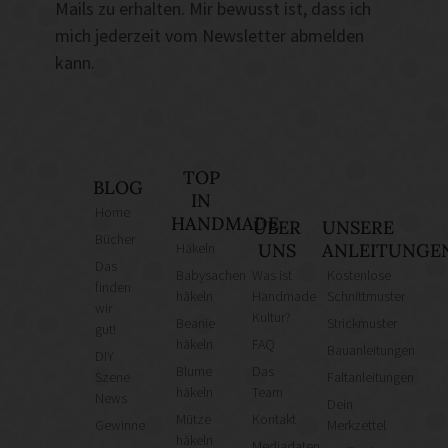
Mails zu erhalten. Mir bewusst ist, dass ich
mich jederzeit vom Newsletter abmelden
kann.
TOP
BLOG
IN
Home
HANDMADE
ÜBER
UNSERE
Bücher
Häkeln
UNS
ANLEITUNGE
Das
Babysachen
Was ist
Kostenlose
finden
häkeln
Handmade
Schnittmuster
wir
Kultur?
Beanie
Strickmuster
gut!
häkeln
FAQ
Bauanleitungen
DIY
Blume
Das
Szene
Faltanleitungen
häkeln
Team
News
Dein
Mütze
Kontakt
Gewinne
Merkzettel
häkeln
Mediadaten