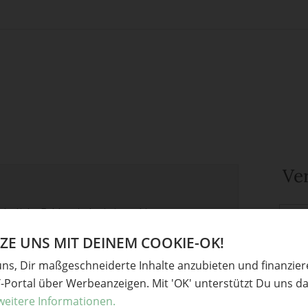
Ve
derliche Felder sind mit
*
markiert
Baste
Gesc
E UNS MIT DEINEM COOKIE-OK!
Origa
uns, Dir maßgeschneiderte Inhalte anzubieten und finanzie
Fimo
Y-Portal über Werbeanzeigen. Mit 'OK' unterstützt Du uns da
Upcyc
weitere Informationen.
Garte