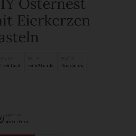
IY Osternest
it Eierkerzen
asteln
IGKEITEN
DAUER
KOSTEN
hr einfach
eine Stunde
Kostenlos
Projekt von
ars textura