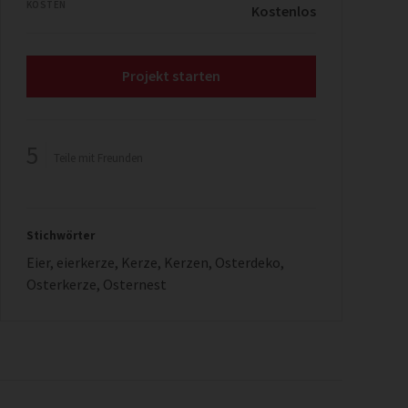
KOSTEN
Kostenlos
Projekt starten
5
Teile mit Freunden
Stichwörter
Eier
,
eierkerze
,
Kerze
,
Kerzen
,
Osterdeko
,
Osterkerze
,
Osternest