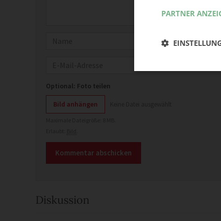
PARTNER ANZEI
Name
EINSTELLUN
E-Mail
Optional: Foto teilen
Bild anhängen
Keine Datei ausgewählt
Maximale Dateigröße: 8 MB.
Erlaubt:
Bild
.
Diskussion