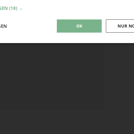
Weih
GEN
(18) →
Herbs
GEN
OK
NUR N