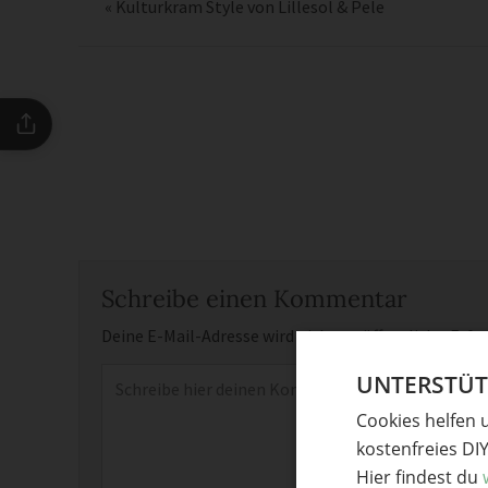
«
Kulturkram Style von Lillesol & Pele
Schreibe einen Kommentar
Deine E-Mail-Adresse wird nicht veröffentlicht.
Erfor
Kommentar
*
UNTERSTÜTZ
Cookies helfen 
kostenfreies DI
Hier findest du