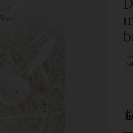
D
m
b
FÄH
Se