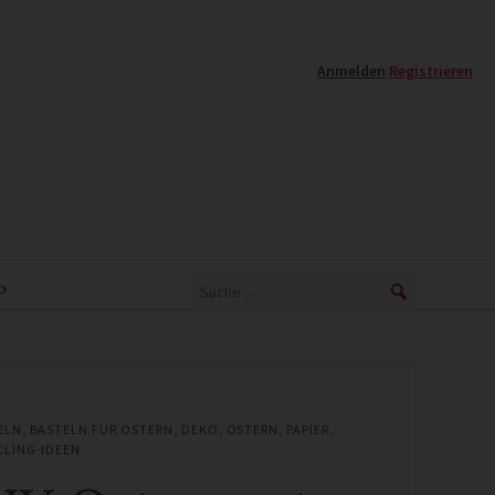
Anmelden
|
Registrieren
P
ELN
,
BASTELN FÜR OSTERN
,
DEKO
,
OSTERN
,
PAPIER
,
CLING-IDEEN