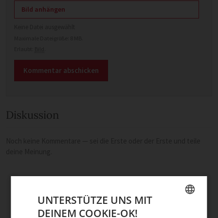
Bild anhängen
Keine Datei ausgewählt
Maximale Dateigröße: 8 MB.
Erlaubt:
Bild
.
Diskussion
Noch keine Kommentare — sei die Erste oder der Erste und teile
deine Meinung.
UNTERSTÜTZE UNS MIT
DEINEM COOKIE-OK!
GERMAN