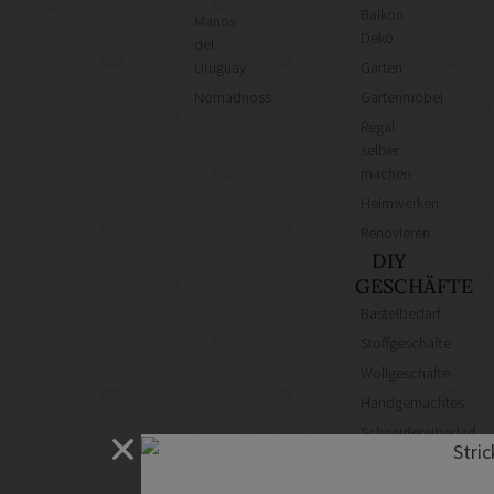
Balkon
Manos
Deko
del
Uruguay
Garten
Nomadnoss
Gartenmöbel
Regal
selber
machen
Heimwerken
Renovieren
DIY
GESCHÄFTE
Bastelbedarf
Stoffgeschäfte
Wollgeschäfte
Handgemachtes
Schneidereibedarf
Handarbeitszubehör
DIY