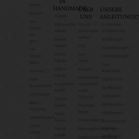
IN
Home
HANDMADE
ÜBER
UNSERE
Bücher
Häkeln
UNS
ANLEITUNGE
Das
Babysachen
Was ist
Kostenlose
finden
häkeln
Handmade
Schnittmuster
wir
Kultur?
Beanie
Strickmuster
gut!
häkeln
FAQ
Bauanleitungen
DIY
Blume
Das
Szene
Faltanleitungen
häkeln
Team
News
Dein
Mütze
Kontakt
Gewinne
Merkzettel
häkeln
Mediadaten
Gute
Stoffrechner
Kuscheltier
Handmade
Nachrichten!
Stofflexikon
häkeln
Kultur
Leselounge
Nählexikon
2025/26
Tasche
Neue
Stricklexikon
häkeln
Produkte
Produkte
testen
Häkellexikon
Schal
Selbermachen
häkeln
Widerrufsrecht
Schnittmuster-
T-Shirt
Lexikon
Decke
Nutzungsbedingungen
nähen
häkeln
Wolllexikon
Datenschutzerklärung