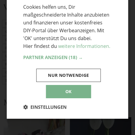
Verwandte Themen
Cookies helfen uns, Dir
ENGLISH
maßgeschneiderte Inhalte anzubieten
und finanzieren unser kostenfreies
Basteln mit Kindern
DIY-Portal über Werbeanzeigen. Mit
Geschenke
'OK' unterstützt Du uns dabei.
Origami
Hier findest du
weitere Informationen.
Fimo
Upcycling
PARTNER ANZEIGEN
(18) →
Für Kinder
Ostern
NUR NOTWENDIGE
Sommer
OK
Mehr Anleitungen und DIY-Ideen
EINSTELLUNGEN