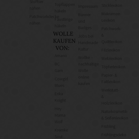
Stofftier
Topflappen
Sticklexikon
Impressum
nähen
häkeln
Makramee-
Banner
Patchworkdecke
Fäustlinge
Lexikon
und
nähen
häkeln
Badges
Patchwork-
WOLLE
&
Jobs bei
KAUFEN
Quiltlexikon
Handmade
VON:
Kultur
Filzlexikon
Amano
Wollke –
Weblexikon
BC
nachhaltige
Töpferlexikon
Garn
Wolle
Papier- &
online
Cowgirl
Faltlexikon
kaufen
Blues
Werkstatt-
Erika
&
Knight
Holzlexikon
Hey
Naturkosmetik-
Mama
& Seifenlexikon
Wolf
Frühling
Kremke
Frühlingsdeko
Soul