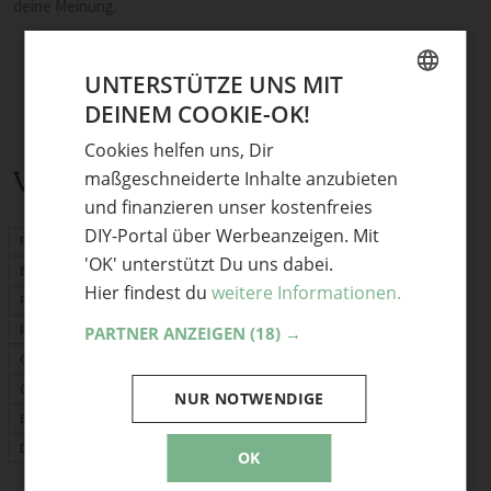
deine Meinung.
UNTERSTÜTZE UNS MIT
DEINEM COOKIE-OK!
GERMAN
Cookies helfen uns, Dir
ENGLISH
Verwandte Themen
maßgeschneiderte Inhalte anzubieten
und finanzieren unser kostenfreies
DIY-Portal über Werbeanzeigen. Mit
Frühlingsdeko
'OK' unterstützt Du uns dabei.
Basteln Frühling
Hier findest du
weitere Informationen.
Frühlingsblumen
Frühlingskranz
PARTNER ANZEIGEN
(18) →
Osterdeko
Garten
NUR NOTWENDIGE
Basteln mit Kindern
Deko
OK