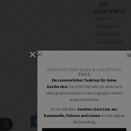
DIY
GESCHÄFTE
Bastelbedarf
Stoffgeschäfte
Wollgeschäfte
Handgemachtes
Schneidereibedarf
Handarbeitszubehör
DIY
STRICKSET MIT GARN & ANLEITUNG
Online
THEA
Shops
Ein sommerliches Tanktop für deine
Schmuckzubehör
Garderobe:
Das THEA Top wird von oben nach
unten gestrickt und kann in der Länge ganz einfach
Nähmaschinen
angepasst werden.
Im Set enthalten:
Sandnes Garn Line aus
Baumwolle, Viskose und Leinen
und die digitale
Strickanleitung.