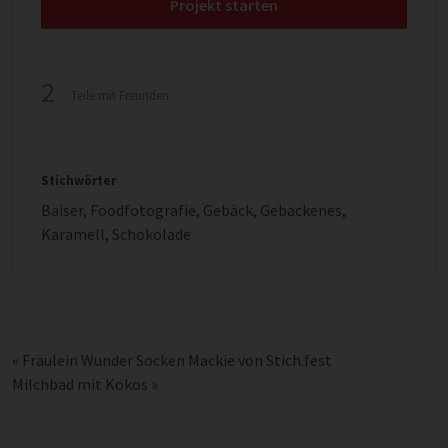
Projekt starten
2
Teile mit Freunden
Stichwörter
Baiser
,
Foodfotografie
,
Gebäck
,
Gebackenes
,
Karamell
,
Schokolade
«
Fräulein Wunder Socken Mackie von Stich.fest
Milchbad mit Kokos
»