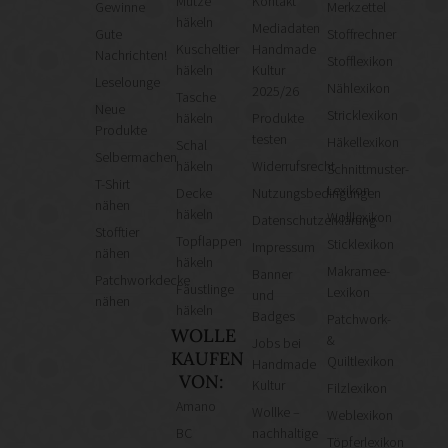
Mütze
Kontakt
Gewinne
Merkzettel
häkeln
Mediadaten
Gute
Stoffrechner
Kuscheltier
Handmade
Nachrichten!
Stofflexikon
häkeln
Kultur
Leselounge
Nählexikon
2025/26
Tasche
Neue
Stricklexikon
häkeln
Produkte
Produkte
testen
Häkellexikon
Schal
Selbermachen
häkeln
Widerrufsrecht
Schnittmuster-
T-Shirt
Lexikon
Decke
Nutzungsbedingungen
nähen
häkeln
Wolllexikon
Datenschutzerklärung
Stofftier
Topflappen
Sticklexikon
Impressum
nähen
häkeln
Makramee-
Banner
Patchworkdecke
Fäustlinge
Lexikon
und
nähen
häkeln
Badges
Patchwork-
WOLLE
&
Jobs bei
KAUFEN
Quiltlexikon
Handmade
VON:
Kultur
Filzlexikon
Amano
Wollke –
Weblexikon
BC
nachhaltige
Töpferlexikon