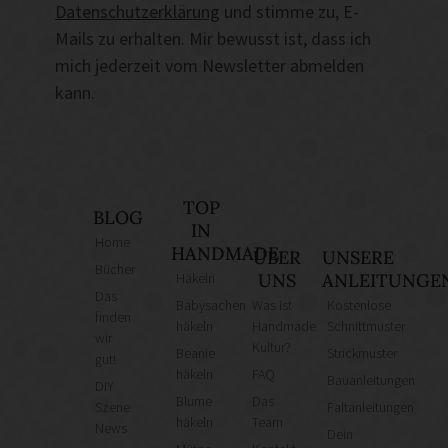
Datenschutzerklärung
und stimme zu, E-
Mails zu erhalten. Mir bewusst ist, dass ich
mich jederzeit vom Newsletter abmelden
kann.
TOP
BLOG
IN
Home
HANDMADE
ÜBER
UNSERE
Bücher
Häkeln
UNS
ANLEITUNGE
Das
Babysachen
Was ist
Kostenlose
finden
häkeln
Handmade
Schnittmuster
wir
Kultur?
Beanie
Strickmuster
gut!
häkeln
FAQ
Bauanleitungen
DIY
Blume
Das
Szene
Faltanleitungen
häkeln
Team
News
Dein