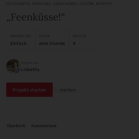
FOTOGRAFIE
,
FRÜHLING
,
GEBACKENES
,
OSTERN
,
REZEPTE
„Feenküsse!“
FÄHIGKEITEN
DAUER
KOSTEN
Einfach
eine Stunde
€
Projekt von
Lisbeths
Projekt starten
merken
Überblick
Kommentare