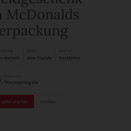
n McDonalds
erpackung
IGKEITEN
DAUER
KOSTEN
hr einfach
eine Stunde
Kostenlos
Projekt von
The inspiring life
rojekt starten
merken