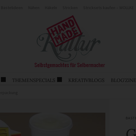
Bastelideen
Nähen
Häkeln
Stricken
Stricksets kaufen – WOLLKE
THEMENSPECIALS
KREATIVBLOGS
BLOG'ZIN
erpackung
BAST
G