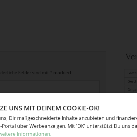
Ve
derliche Felder sind mit
*
markiert
Baste
Gesc
Origa
Fimo
E UNS MIT DEINEM COOKIE-OK!
Upcyc
Mitbri
uns, Dir maßgeschneiderte Inhalte anzubieten und finanzie
Gesch
Y-Portal über Werbeanzeigen. Mit 'OK' unterstützt Du uns da
Gebur
weitere Informationen.