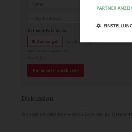
Name
PARTNER ANZEI
E-Mail
EINSTELLUN
Optional: Foto teilen
Bild anhängen
Keine Datei ausgewählt
Maximale Dateigröße: 8 MB.
Erlaubt:
Bild
.
Diskussion
Noch keine Kommentare — sei die Erste oder der Erste und t