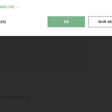
GEN
(18) →
GEN
OK
NUR N
eile deine Meinung.