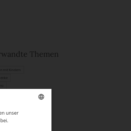
rwandte Themen
ln mit Kindern
henke
mi
ling
ngsel
ren unser
GERMAN
enkideen
bei.
ENGLISH
tstagskarte