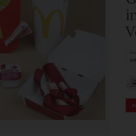
i
V
FÄH
Se
P