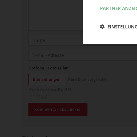
PARTNER ANZEI
EINSTELLUN
Name
E-Mail
Optional: Foto teilen
Bild anhängen
Keine Datei ausgewählt
Maximale Dateigröße: 8 MB.
Erlaubt:
Bild
.