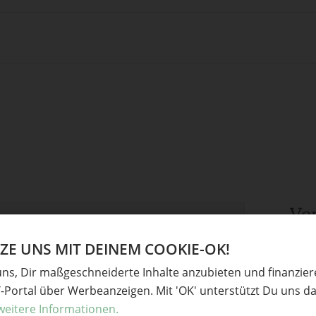
Ve
E UNS MIT DEINEM COOKIE-OK!
derliche Felder sind mit
*
markiert
Frühl
uns, Dir maßgeschneiderte Inhalte anzubieten und finanzie
Baste
Y-Portal über Werbeanzeigen. Mit 'OK' unterstützt Du uns da
Frühl
weitere Informationen.
Frühl