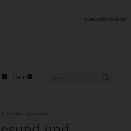
Anmelden
|
Registrieren
E
SHOP
PTE
,
FRÜHLING
,
GEKOCHTES
esund und