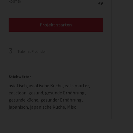
KOSTEN
€€
Projekt starten
3
Teile mit Freunden
Stichwörter
asiatisch
,
asiatische Küche
,
eat smarter
,
eatclean
,
gesund
,
gesunde Ernährung
,
gesunde küche
,
gesunder Ernährung
,
japanisch
,
japanische Küche
,
Miso