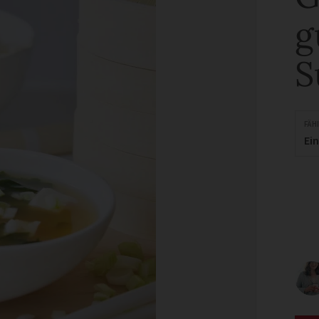
g
S
FÄH
Ei