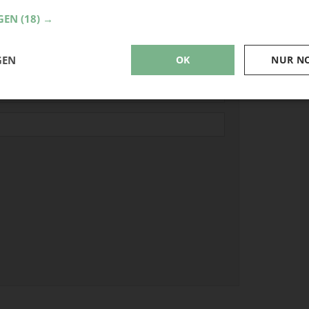
Oster
GEN
(18) →
Garte
Baste
GEN
OK
NUR N
Deko