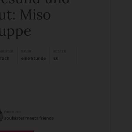
ut: Miso
uppe
IGKEITEN
DAUER
KOSTEN
nfach
eine Stunde
€€
Projekt von
soulsister meets friends