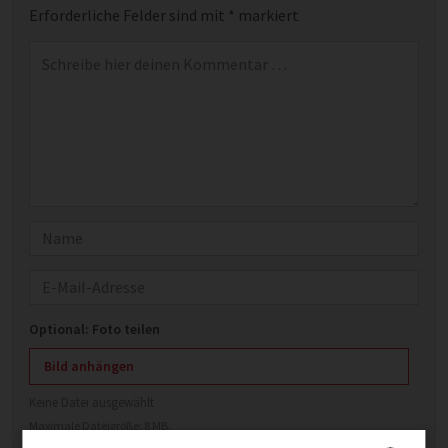
Erforderliche Felder sind mit
*
markiert
Kommentar
*
Name
E-Mail
Optional: Foto teilen
Bild anhängen
Keine Datei ausgewählt
Maximale Dateigröße: 8 MB.
Erlaubt:
Bild
.