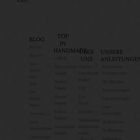
kann.
TOP
BLOG
IN
Home
HANDMADE
ÜBER
UNSERE
Bücher
Häkeln
UNS
ANLEITUNGE
Das
Babysachen
Was ist
Kostenlose
finden
häkeln
Handmade
Schnittmuster
wir
Kultur?
Beanie
Strickmuster
gut!
häkeln
FAQ
Bauanleitungen
DIY
Blume
Das
Szene
Faltanleitungen
häkeln
Team
News
Dein
Mütze
Kontakt
Gewinne
Merkzettel
häkeln
Mediadaten
Gute
Stoffrechner
Kuscheltier
Handmade
Nachrichten!
Stofflexikon
häkeln
Kultur
Leselounge
Nählexikon
2025/26