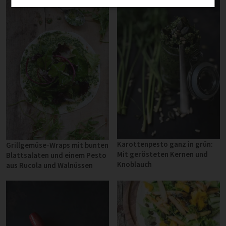
Karottenpesto ganz in grün:
Grillgemüse-Wraps mit bunten
Mit gerösteten Kernen und
Blattsalaten und einem Pesto
Knoblauch
aus Rucola und Walnüssen