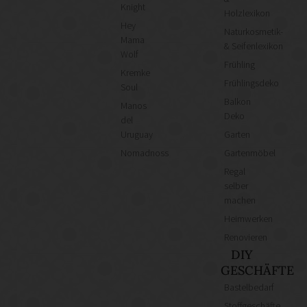
Knight
Holzlexikon
Hey
Naturkosmetik-
Mama
& Seifenlexikon
Wolf
Frühling
Kremke
Frühlingsdeko
Soul
Balkon
Manos
Deko
del
Uruguay
Garten
Nomadnoss
Gartenmöbel
Regal
selber
machen
Heimwerken
Renovieren
DIY
GESCHÄFTE
Bastelbedarf
Stoffgeschäfte