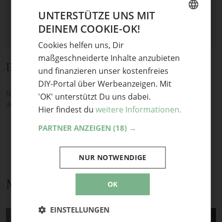
UNTERSTÜTZE UNS MIT
DEINEM COOKIE-OK!
GERMAN
Cookies helfen uns, Dir
ENGLISH
maßgeschneiderte Inhalte anzubieten
Diskussion
und finanzieren unser kostenfreies
DIY-Portal über Werbeanzeigen. Mit
Noch keine Kommentare — sei die Erste oder der Erste und teile
'OK' unterstützt Du uns dabei.
deine Meinung.
Hier findest du
weitere Informationen.
PARTNER ANZEIGEN
(18) →
NUR NOTWENDIGE
Mehr Anleitungen und DIY-Ideen
OK
EINSTELLUNGEN