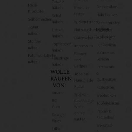
Tasche
Neue
Stricklexikon
häkeln
Produkte
Produkte
testen
Häkellexikon
Schal
Selbermachen
häkeln
Widerrufsrecht
Schnittmuster-
T-Shirt
Lexikon
Decke
Nutzungsbedingungen
nähen
häkeln
Wolllexikon
Datenschutzerklärung
Stofftier
Topflappen
Sticklexikon
Impressum
nähen
häkeln
Makramee-
Banner
Patchworkdecke
Fäustlinge
Lexikon
und
nähen
häkeln
Badges
Patchwork-
WOLLE
&
Jobs bei
KAUFEN
Quiltlexikon
Handmade
VON:
Kultur
Filzlexikon
Amano
Wollke –
Weblexikon
BC
nachhaltige
Töpferlexikon
Garn
Wolle
Papier- &
online
Cowgirl
Faltlexikon
kaufen
Blues
Werkstatt-
Erika
&