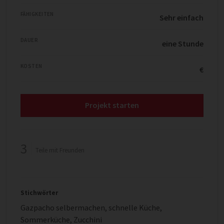
FÄHIGKEITEN
Sehr einfach
DAUER
eine Stunde
KOSTEN
€
Projekt starten
3
Teile mit Freunden
Stichwörter
Gazpacho selbermachen
,
schnelle Küche
,
Sommerküche
,
Zucchini