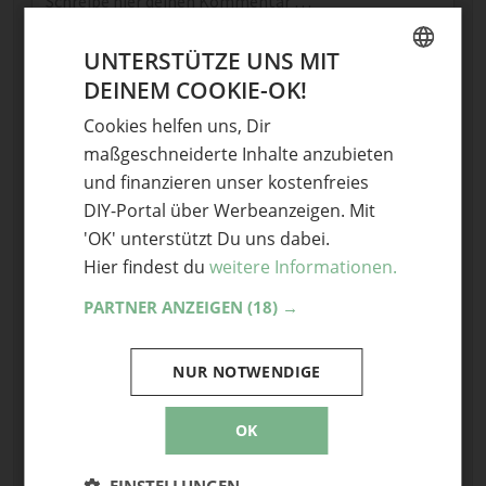
UNTERSTÜTZE UNS MIT
DEINEM COOKIE-OK!
GERMAN
Cookies helfen uns, Dir
ENGLISH
maßgeschneiderte Inhalte anzubieten
und finanzieren unser kostenfreies
Name
DIY-Portal über Werbeanzeigen. Mit
E-Mail
'OK' unterstützt Du uns dabei.
Hier findest du
weitere Informationen.
Optional: Foto teilen
PARTNER ANZEIGEN
(18) →
Bild anhängen
Keine Datei ausgewählt
NUR NOTWENDIGE
Maximale Dateigröße: 8 MB.
Erlaubt:
Bild
.
OK