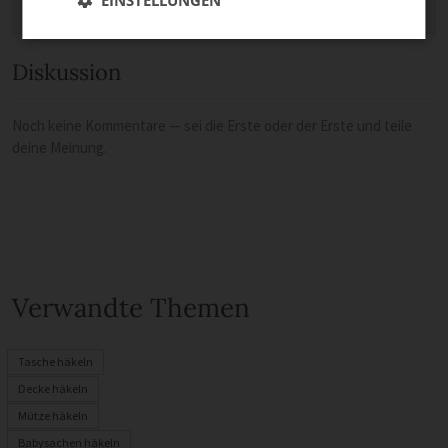
EINSTELLUNGEN
Diskussion
Noch keine Kommentare — sei die Erste oder der Erste und teile
deine Meinung.
Verwandte Themen
Tasche häkeln
Decke häkeln
Mütze häkeln
Babysachen häkeln