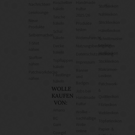
Kuscheltier
Handmade
Nachrichten!
Stofflexikon
häkeln
Kultur
Leselounge
Nählexikon
2025/26
Tasche
Neue
Stricklexikon
häkeln
Produkte
Produkte
testen
Häkellexikon
Schal
Selbermachen
häkeln
Widerrufsrecht
Schnittmuster-
T-Shirt
Lexikon
Decke
Nutzungsbedingungen
nähen
häkeln
Wolllexikon
Datenschutzerklärung
Stofftier
Topflappen
Sticklexikon
Impressum
nähen
häkeln
Makramee-
Banner
Patchworkdecke
Fäustlinge
Lexikon
und
nähen
häkeln
Badges
Patchwork-
WOLLE
&
Jobs bei
KAUFEN
Quiltlexikon
Handmade
VON:
Kultur
Filzlexikon
Amano
Wollke –
Weblexikon
BC
nachhaltige
Töpferlexikon
Garn
Wolle
Papier- &
online
Cowgirl