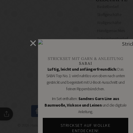
Bastelbedarf
Stoffgeschäfte
Wollgeschäfte
Handgemachtes
Schneidereibedarf
Handarbeitszubehör
DIY
STRICKSET MIT GARN & ANLEITUNG
Online
SABAI
Shops
Luftig, leicht und anfängerfreundlich:
Das
Schmuckzubehör
SABAI Top No. 1 wird nahtlos von oben nach unten
gestrickt und begeistert mit U-Boot-Ausschnitt und
Nähmaschinen
feinen Rippenbündchen.
Im Set enthalten:
Sandnes Garn Line aus
Baumwolle, Viskose und Leinen
und die digitale
Anleitung.
STRICKSET AUF WOLLKE
© 2026 Handmade Kultur - DIY Community - Schöne Dinge
selbermachen.
ENTDECKEN!