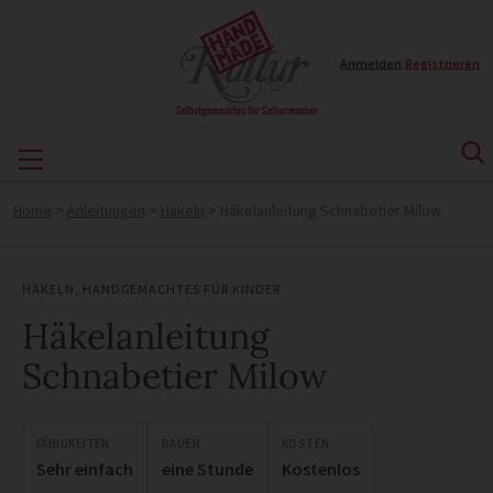
Anmelden
|
Registrieren
Home
>
Anleitungen
>
Häkeln
>
Häkelanleitung Schnabetier Milow
HÄKELN
,
HANDGEMACHTES FÜR KINDER
Häkelanleitung
Schnabetier Milow
FÄHIGKEITEN
DAUER
KOSTEN
Sehr einfach
eine Stunde
Kostenlos