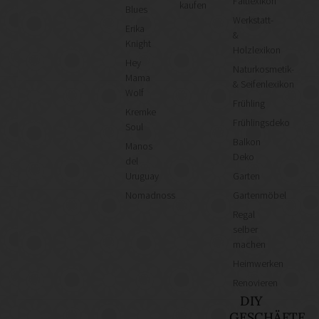
Faltlexikon
kaufen
Blues
Werkstatt-
Erika
&
Knight
Holzlexikon
Hey
Naturkosmetik-
Mama
& Seifenlexikon
Wolf
Frühling
Kremke
Frühlingsdeko
Soul
Balkon
Manos
Deko
del
Uruguay
Garten
Nomadnoss
Gartenmöbel
Regal
selber
machen
Heimwerken
Renovieren
DIY
GESCHÄFTE