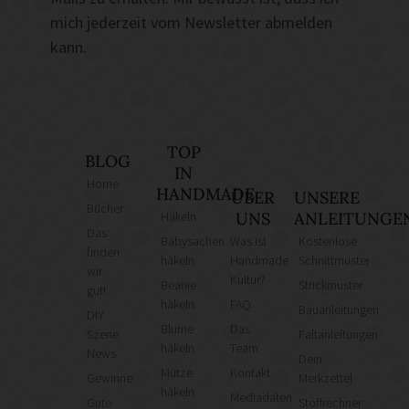
mich jederzeit vom Newsletter abmelden
kann.
TOP
BLOG
IN
Home
HANDMADE
ÜBER
UNSERE
Bücher
Häkeln
UNS
ANLEITUNGE
Das
Babysachen
Was ist
Kostenlose
finden
häkeln
Handmade
Schnittmuster
wir
Kultur?
Beanie
Strickmuster
gut!
häkeln
FAQ
Bauanleitungen
DIY
Blume
Das
Szene
Faltanleitungen
häkeln
Team
News
Dein
Mütze
Kontakt
Gewinne
Merkzettel
häkeln
Mediadaten
Gute
Stoffrechner