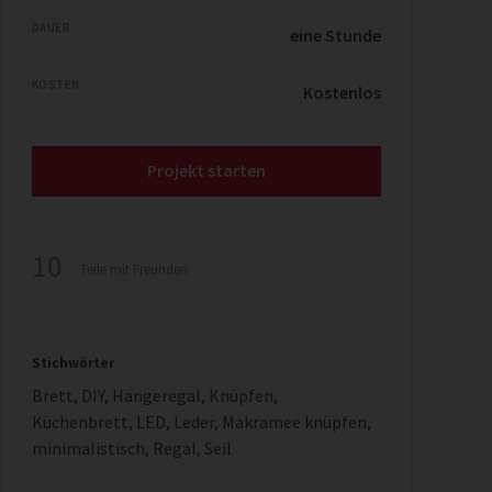
DAUER
eine Stunde
KOSTEN
Kostenlos
Projekt starten
10
Teile mit Freunden
Stichwörter
Brett
,
DIY
,
Hängeregal
,
Knüpfen
,
Küchenbrett
,
LED
,
Leder
,
Makramee knüpfen
,
minimalistisch
,
Regal
,
Seil