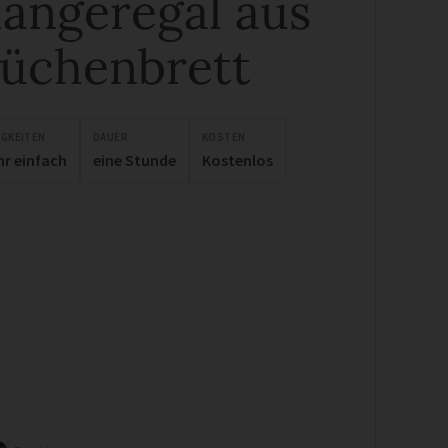
ängeregal aus
üchenbrett
IGKEITEN
DAUER
KOSTEN
hr einfach
eine Stunde
Kostenlos