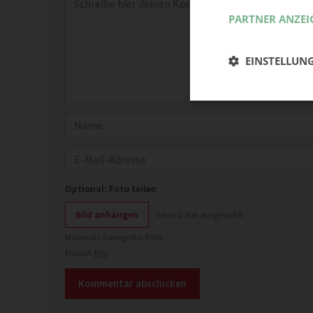
PARTNER ANZEI
EINSTELLUN
Name
E-Mail
Optional: Foto teilen
Bild anhängen
Keine Datei ausgewählt
Maximale Dateigröße: 8 MB.
Erlaubt:
Bild
.