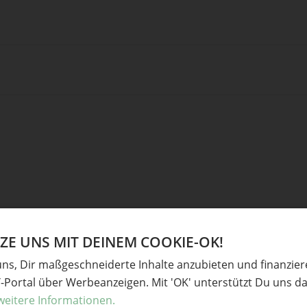
Ve
E UNS MIT DEINEM COOKIE-OK!
uns, Dir maßgeschneiderte Inhalte anzubieten und finanzie
derliche Felder sind mit
*
markiert
Baste
Y-Portal über Werbeanzeigen. Mit 'OK' unterstützt Du uns da
Gesc
weitere Informationen.