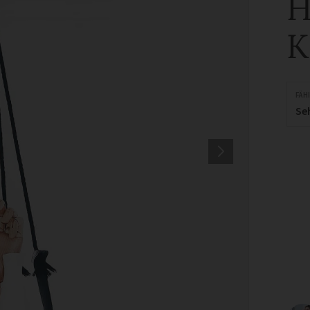
H
K
FÄH
Se