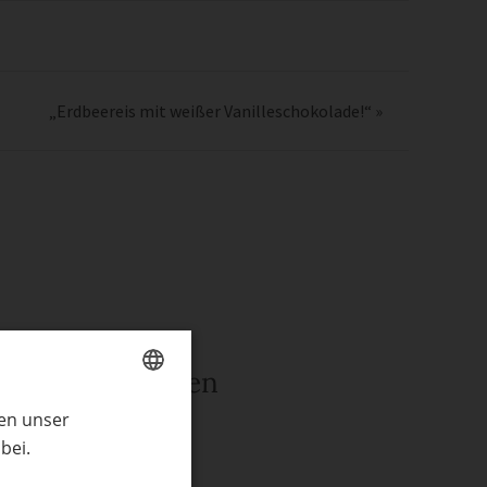
„Erdbeereis mit weißer Vanilleschokolade!“
»
rwandte Themen
ren unser
GERMAN
ln mit Kindern
bei.
ENGLISH
henke