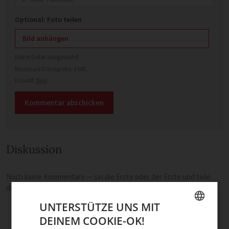
Optional: Foto teilen
Bild anhängen
Keine Datei ausgewählt
Maximale Dateigröße: 8 MB.
Erlaubt:
Bild
.
Diskussion
Noch keine Kommentare — sei die Erste oder der Erste und teile
deine Meinung.
UNTERSTÜTZE UNS MIT
DEINEM COOKIE-OK!
GERMAN