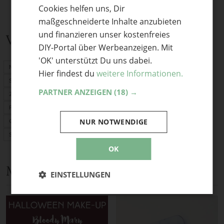
Cookies helfen uns, Dir
ENGLISH
maßgeschneiderte Inhalte anzubieten
und finanzieren unser kostenfreies
Verwandte Themen
DIY-Portal über Werbeanzeigen. Mit
'OK' unterstützt Du uns dabei.
Naturkosmetik
Hier findest du
weitere Informationen.
Seife selber machen
PARTNER ANZEIGEN
(18) →
Zero Waste
Plastikfrei
NUR NOTWENDIGE
Geschenke
Seifenlexikon
OK
Mehr Anleitungen und DIY-Ideen
EINSTELLUNGEN