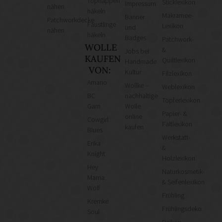
Topflappen
Sticklexikon
Impressum
nähen
häkeln
Makramee-
Banner
Patchworkdecke
Fäustlinge
Lexikon
und
nähen
häkeln
Badges
Patchwork-
WOLLE
&
Jobs bei
KAUFEN
Quiltlexikon
Handmade
VON:
Kultur
Filzlexikon
Amano
Wollke –
Weblexikon
BC
nachhaltige
Töpferlexikon
Garn
Wolle
Papier- &
online
Cowgirl
Faltlexikon
kaufen
Blues
Werkstatt-
Erika
&
Knight
Holzlexikon
Hey
Naturkosmetik-
Mama
& Seifenlexikon
Wolf
Frühling
Kremke
Frühlingsdeko
Soul