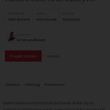
FÄHIGKEITEN
DAUER
KOSTEN
Sehr einfach
eine Stunde
Kostenlos
Projekt von
lettersandbeads
Projekt starten
merken
Überblick
Anleitung
Kommentare
Damit neben eurem Kostüm auch euer Make-Up zu
perfekt zu Halloween passt, zeige ich euch heute eine XXL