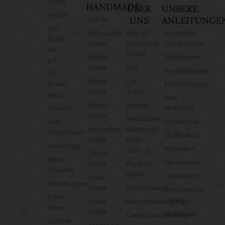
Home
HANDMADE
ÜBER
UNSERE
Bücher
Häkeln
UNS
ANLEITUNGE
Das
Babysachen
Was ist
Kostenlose
finden
häkeln
Handmade
Schnittmuster
wir
Kultur?
Beanie
Strickmuster
gut!
häkeln
FAQ
Bauanleitungen
DIY
Blume
Das
Szene
Faltanleitungen
häkeln
Team
News
Dein
Mütze
Kontakt
Gewinne
Merkzettel
häkeln
Mediadaten
Gute
Stoffrechner
Kuscheltier
Handmade
Nachrichten!
Stofflexikon
häkeln
Kultur
Leselounge
Nählexikon
2025/26
Tasche
Neue
Stricklexikon
häkeln
Produkte
Produkte
testen
Häkellexikon
Schal
Selbermachen
häkeln
Widerrufsrecht
Schnittmuster-
T-Shirt
Lexikon
Decke
Nutzungsbedingungen
nähen
häkeln
Wolllexikon
Datenschutzerklärung
Stofftier