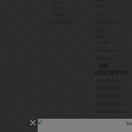
Balkon
Manos
Deko
del
Uruguay
Garten
Nomadnoss
Gartenmöbel
Regal
selber
machen
Heimwerken
Renovieren
DIY
GESCHÄFTE
Bastelbedarf
Stoffgeschäfte
Wollgeschäfte
Handgemachtes
Schneidereibedarf
Handarbeitszubehör
DIY