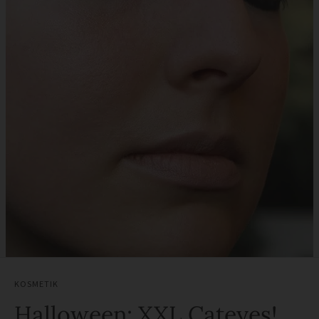
KOSMETIK
Halloween: XXL Cateyes!