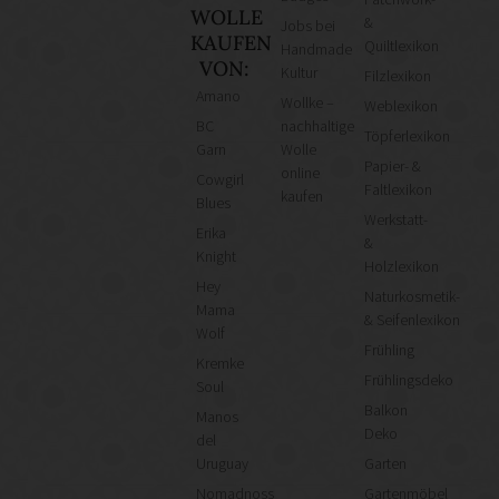
WOLLE
&
Jobs bei
KAUFEN
Quiltlexikon
Handmade
VON:
Kultur
Filzlexikon
Amano
Wollke –
Weblexikon
BC
nachhaltige
Töpferlexikon
Garn
Wolle
Papier- &
online
Cowgirl
Faltlexikon
kaufen
Blues
Werkstatt-
Erika
&
Knight
Holzlexikon
Hey
Naturkosmetik-
Mama
& Seifenlexikon
Wolf
Frühling
Kremke
Frühlingsdeko
Soul
Balkon
Manos
Deko
del
Uruguay
Garten
Nomadnoss
Gartenmöbel