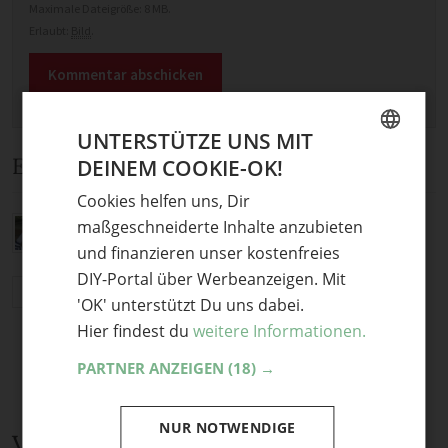
Maximale Dateigröße: 8 MB.
Erlaubt:
Bild
.
UNTERSTÜTZE UNS MIT
Ein Kommentar
DEINEM COOKIE-OK!
GERMAN
Cookies helfen uns, Dir
ENGLISH
Diese Idee ist so genial :)!
maßgeschneiderte Inhalte anzubieten
und finanzieren unser kostenfreies
Doerte
·
29. März 2018 um 07:53
DIY-Portal über Werbeanzeigen. Mit
Antworten
'OK' unterstützt Du uns dabei.
Hier findest du
weitere Informationen.
PARTNER ANZEIGEN
(18) →
NUR NOTWENDIGE
Verwandte Themen