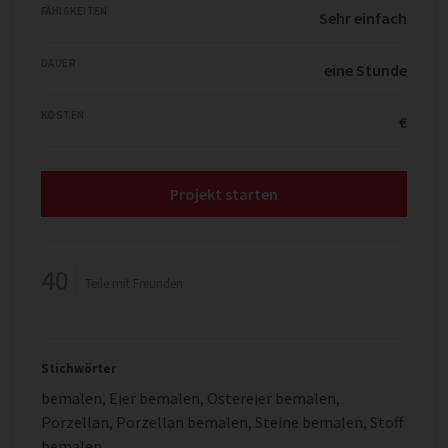
FÄHIGKEITEN
Sehr einfach
DAUER
eine Stunde
KOSTEN
€
Projekt starten
40
Teile mit Freunden
Stichwörter
bemalen
,
Eier bemalen
,
Ostereier bemalen
,
Porzellan
,
Porzellan bemalen
,
Steine bemalen
,
Stoff
bemalen