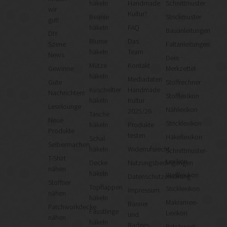
häkeln
Handmade
Schnittmuster
wir
Kultur?
Beanie
Strickmuster
gut!
häkeln
FAQ
Bauanleitungen
DIY
Blume
Das
Szene
Faltanleitungen
häkeln
Team
News
Dein
Mütze
Kontakt
Gewinne
Merkzettel
häkeln
Mediadaten
Gute
Stoffrechner
Kuscheltier
Handmade
Nachrichten!
Stofflexikon
häkeln
Kultur
Leselounge
Nählexikon
2025/26
Tasche
Neue
Stricklexikon
häkeln
Produkte
Produkte
testen
Häkellexikon
Schal
Selbermachen
häkeln
Widerrufsrecht
Schnittmuster-
T-Shirt
Lexikon
Decke
Nutzungsbedingungen
nähen
häkeln
Wolllexikon
Datenschutzerklärung
Stofftier
Topflappen
Sticklexikon
Impressum
nähen
häkeln
Makramee-
Banner
Patchworkdecke
Fäustlinge
Lexikon
und
nähen
häkeln
Badges
Patchwork-