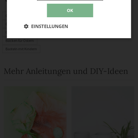
OK
Osterdeko
Ostereier
EINSTELLUNGEN
Osterhase
Backen für Ostern
Basteln mit Kindern
Mehr Anleitungen und DIY-Ideen