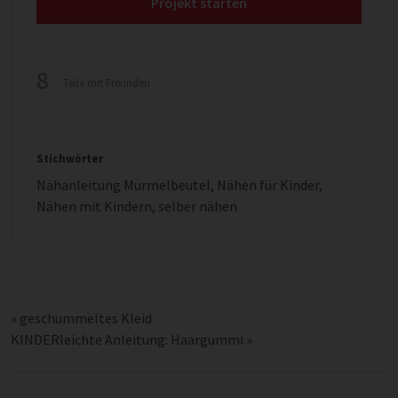
Projekt starten
8
Teile mit Freunden
Stichwörter
Nähanleitung Murmelbeutel
,
Nähen für Kinder
,
Nähen mit Kindern
,
selber nähen
«
geschummeltes Kleid
KINDERleichte Anleitung: Haargummi
»