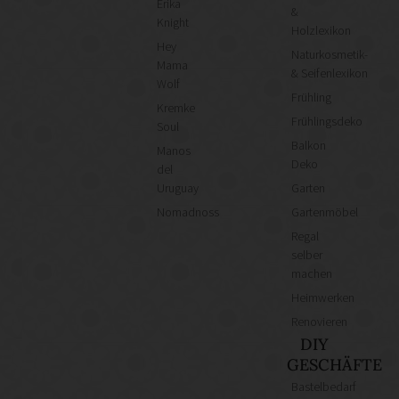
Erika
&
Knight
Holzlexikon
Hey
Naturkosmetik-
Mama
& Seifenlexikon
Wolf
Frühling
Kremke
Frühlingsdeko
Soul
Balkon
Manos
Deko
del
Uruguay
Garten
Nomadnoss
Gartenmöbel
Regal
selber
machen
Heimwerken
Renovieren
DIY
GESCHÄFTE
Bastelbedarf