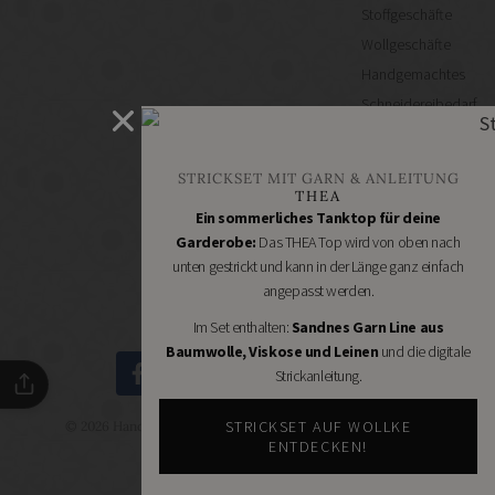
Stoffgeschäfte
Wollgeschäfte
Handgemachtes
Schneidereibedarf
Handarbeitszubehör
DIY
STRICKSET MIT GARN & ANLEITUNG
Online
THEA
Shops
Ein sommerliches Tanktop für deine
Schmuckzubehör
Garderobe:
Das THEA Top wird von oben nach
unten gestrickt und kann in der Länge ganz einfach
Nähmaschinen
angepasst werden.
Im Set enthalten:
Sandnes Garn Line aus
Baumwolle, Viskose und Leinen
und die digitale
Strickanleitung.
STRICKSET AUF WOLLKE
© 2026 Handmade Kultur - DIY Community - Schöne Dinge
selbermachen.
ENTDECKEN!