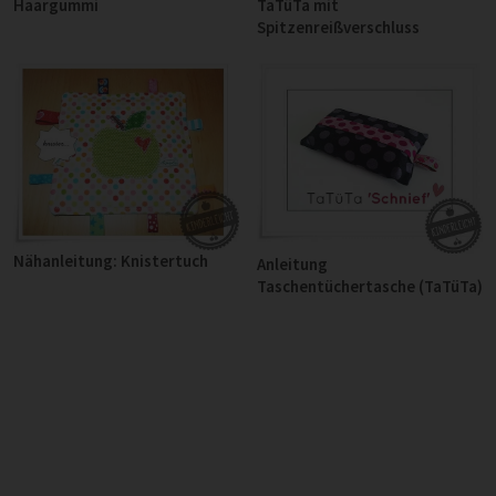
Haargummi
TaTüTa mit
Spitzenreißverschluss
Nähanleitung: Knistertuch
Anleitung
Taschentüchertasche (TaTüTa)