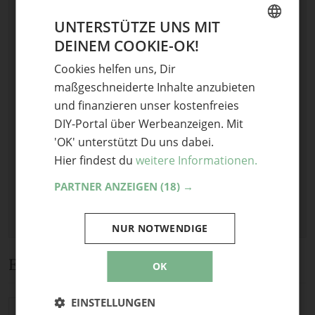
Name
UNTERSTÜTZE UNS MIT
DEINEM COOKIE-OK!
GERMAN
E-Mail
Cookies helfen uns, Dir
ENGLISH
Optional: Foto teilen
maßgeschneiderte Inhalte anzubieten
und finanzieren unser kostenfreies
Bild anhängen
DIY-Portal über Werbeanzeigen. Mit
Keine Datei ausgewählt
'OK' unterstützt Du uns dabei.
Maximale Dateigröße: 8 MB.
Hier findest du
weitere Informationen.
Erlaubt:
Bild
.
PARTNER ANZEIGEN
(18) →
NUR NOTWENDIGE
Ein Kommentar
OK
EINSTELLUNGEN
Oohh!