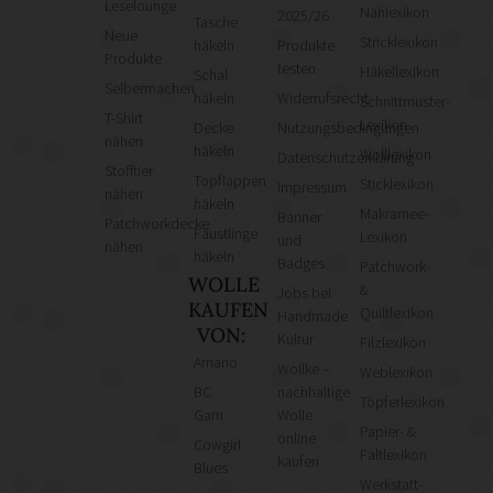
Leselounge
Nählexikon
2025/26
Tasche
Neue
Stricklexikon
häkeln
Produkte
Produkte
testen
Häkellexikon
Schal
Selbermachen
häkeln
Widerrufsrecht
Schnittmuster-
T-Shirt
Lexikon
Decke
Nutzungsbedingungen
nähen
häkeln
Wolllexikon
Datenschutzerklärung
Stofftier
Topflappen
Sticklexikon
Impressum
nähen
häkeln
Makramee-
Banner
Patchworkdecke
Fäustlinge
Lexikon
und
nähen
häkeln
Badges
Patchwork-
WOLLE
&
Jobs bei
KAUFEN
Quiltlexikon
Handmade
VON:
Kultur
Filzlexikon
Amano
Wollke –
Weblexikon
BC
nachhaltige
Töpferlexikon
Garn
Wolle
Papier- &
online
Cowgirl
Faltlexikon
kaufen
Blues
Werkstatt-