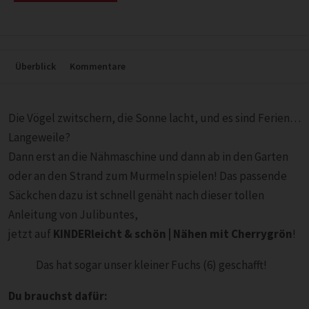
Überblick
Kommentare
Die Vögel zwitschern, die Sonne lacht, und es sind Ferien…
Langeweile?
Dann erst an die Nähmaschine und dann ab in den Garten
oder an den Strand zum Murmeln spielen! Das passende
Säckchen dazu ist schnell genäht nach dieser tollen
Anleitung von Julibuntes,
jetzt auf
KINDERleicht & schön | Nähen mit Cherrygrön
!
Das hat sogar unser kleiner Fuchs (6) geschafft!
Du brauchst dafür: