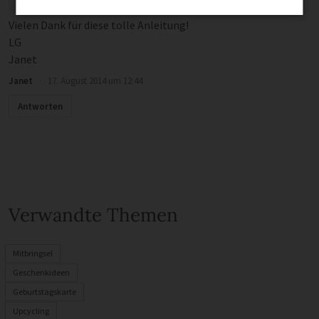
Das werde ich mal mit meinen Jungs ausprobieren!
Vielen Dank für diese tolle Anleitung!
LG
Janet
Janet
·
17. August 2014 um 12:44
Antworten
Verwandte Themen
Mitbringsel
Geschenkideen
Geburtstagskarte
Upcycling