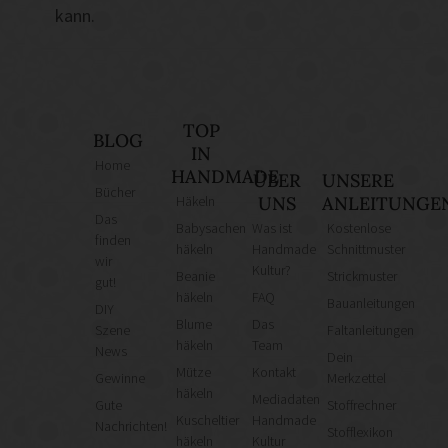
kann.
TOP
BLOG
IN
Home
HANDMADE
ÜBER
UNSERE
Bücher
Häkeln
UNS
ANLEITUNGE
Das
Babysachen
Was ist
Kostenlose
finden
häkeln
Handmade
Schnittmuster
wir
Kultur?
Beanie
Strickmuster
gut!
häkeln
FAQ
Bauanleitungen
DIY
Blume
Das
Szene
Faltanleitungen
häkeln
Team
News
Dein
Mütze
Kontakt
Gewinne
Merkzettel
häkeln
Mediadaten
Gute
Stoffrechner
Kuscheltier
Handmade
Nachrichten!
Stofflexikon
häkeln
Kultur