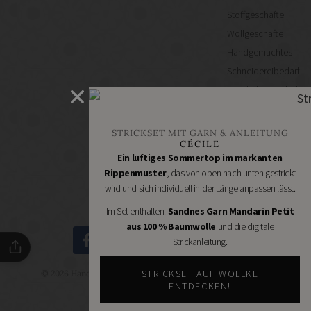
Stoffgeschäfte
Wollgeschäfte
Handgemachtes
Schneidereibedarf
Handarbeitszubehör
DIY
Online
STRICKSET MIT GARN & ANLEITUNG
Shops
CÉCILE
Schmuckzubehör
Ein luftiges Sommertop im markanten
Rippenmuster
, das von oben nach unten gestrickt
Nähmaschinen
wird und sich individuell in der Länge anpassen lässt.
Im Set enthalten:
Sandnes Garn Mandarin Petit
aus 100 % Baumwolle
und die digitale
Strickanleitung.
STRICKSET AUF WOLLKE
© 2026 Handmade Kultur - DIY Community - Schöne Dinge
selbermachen.
ENTDECKEN!