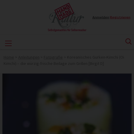
Anmelden
|
Registrieren
Home
>
Anleitungen
>
Fotografie
>
Koreanisches Gurken-Kimchi (Oi
Kimchi) – die würzig-frische Beilage zum Grillen [Birgit D]