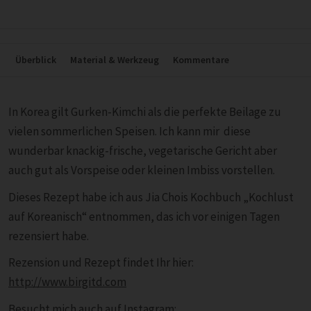
Überblick
Material & Werkzeug
Kommentare
In Korea gilt Gurken-Kimchi als die perfekte Beilage zu
vielen sommerlichen Speisen. Ich kann mir diese
wunderbar knackig-frische, vegetarische Gericht aber
auch gut als Vorspeise oder kleinen Imbiss vorstellen.
Dieses Rezept habe ich aus Jia Chois Kochbuch „Kochlust
auf Koreanisch“ entnommen, das ich vor einigen Tagen
rezensiert habe.
Rezension und Rezept findet Ihr hier:
http://www.birgitd.com
Besucht mich auch auf Instagram: