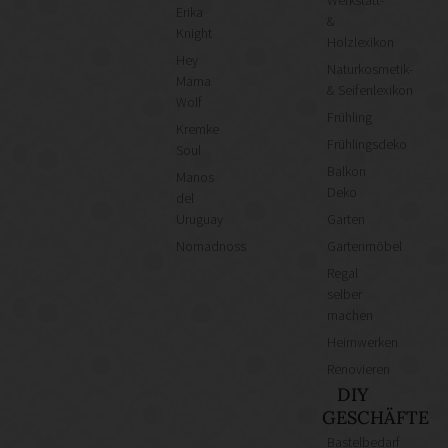
Werkstatt-
Erika
&
Knight
Holzlexikon
Hey
Naturkosmetik-
Mama
& Seifenlexikon
Wolf
Frühling
Kremke
Frühlingsdeko
Soul
Balkon
Manos
Deko
del
Uruguay
Garten
Nomadnoss
Gartenmöbel
Regal
selber
machen
Heimwerken
Renovieren
DIY
GESCHÄFTE
Bastelbedarf