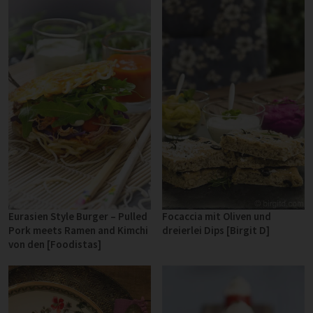
Eurasien Style Burger – Pul­led
Focaccia mit Oliven und
Pork meets Ramen and Kimchi
dreierlei Dips [Birgit D]
von den [Foodistas]