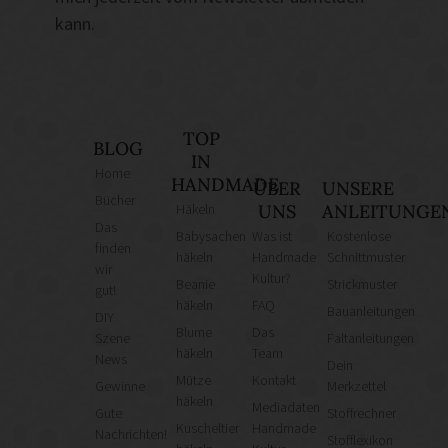
kann.
TOP
BLOG
IN
Home
HANDMADE
ÜBER
UNSERE
Bücher
Häkeln
UNS
ANLEITUNGE
Das
Babysachen
Was ist
Kostenlose
finden
häkeln
Handmade
Schnittmuster
wir
Kultur?
Beanie
Strickmuster
gut!
häkeln
FAQ
Bauanleitungen
DIY
Blume
Das
Szene
Faltanleitungen
häkeln
Team
News
Dein
Mütze
Kontakt
Gewinne
Merkzettel
häkeln
Mediadaten
Gute
Stoffrechner
Kuscheltier
Handmade
Nachrichten!
Stofflexikon