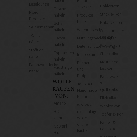
häkeln
Kultur
Leselounge
Nählexikon
2025/26
Tasche
Neue
Stricklexikon
häkeln
Produkte
Produkte
testen
Häkellexikon
Schal
Selbermachen
häkeln
Widerrufsrecht
Schnittmuster-
T-Shirt
Lexikon
Decke
Nutzungsbedingungen
nähen
häkeln
Wolllexikon
Datenschutzerklärung
Stofftier
Topflappen
Sticklexikon
Impressum
nähen
häkeln
Makramee-
Banner
Patchworkdecke
Fäustlinge
Lexikon
und
nähen
häkeln
Badges
Patchwork-
WOLLE
&
Jobs bei
KAUFEN
Quiltlexikon
Handmade
VON:
Kultur
Filzlexikon
Amano
Wollke –
Weblexikon
BC
nachhaltige
Töpferlexikon
Garn
Wolle
Papier- &
online
Cowgirl
Faltlexikon
kaufen
Blues