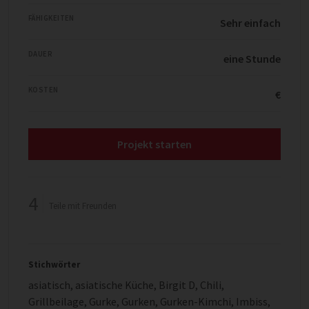
FÄHIGKEITEN
Sehr einfach
DAUER
eine Stunde
KOSTEN
€
Projekt starten
4
Teile mit Freunden
Stichwörter
asiatisch
,
asiatische Küche
,
Birgit D
,
Chili
,
Grillbeilage
,
Gurke
,
Gurken
,
Gurken-Kimchi
,
Imbiss
,