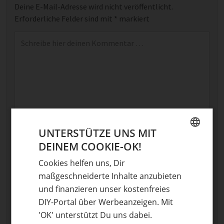
Deine E-Mail-Adresse wird nicht veröffentlicht.
Erforderliche Felder sind mit
*
markiert
Kommentar
*
Name
UNTERSTÜTZE UNS MIT
DEINEM COOKIE-OK!
GERMAN
E-Mail
Cookies helfen uns, Dir
ENGLISH
maßgeschneiderte Inhalte anzubieten
Optional: Foto teilen
und finanzieren unser kostenfreies
Bild anhängen
DIY-Portal über Werbeanzeigen. Mit
Keine Datei ausgewählt
'OK' unterstützt Du uns dabei.
Maximale Dateigröße: 8 MB.