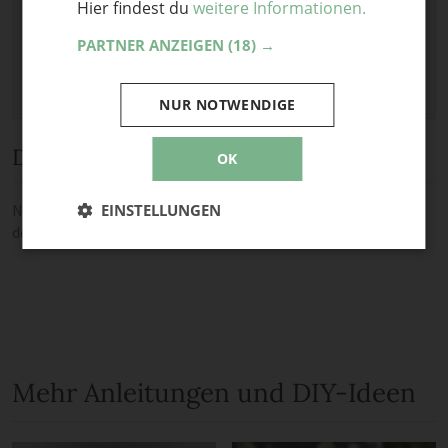
Hier findest du
weitere Informationen.
Erlaubt:
Bild
.
PARTNER ANZEIGEN
(18) →
NUR NOTWENDIGE
Diskussion
OK
EINSTELLUNGEN
Noch keine Kommentare — sei die Erste oder der Erste und teile
deine Meinung.
Mehr Anleitungen und DIY-Ideen