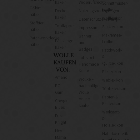
häkeln
Widerrufsrecht
Schnittmuster-
T-Shirt
Lexikon
Decke
Nutzungsbedingungen
nähen
häkeln
Wolllexikon
Datenschutzerklärung
Stofftier
Topflappen
Sticklexikon
Impressum
nähen
häkeln
Makramee-
Banner
Patchworkdecke
Fäustlinge
Lexikon
und
nähen
häkeln
Badges
Patchwork-
WOLLE
&
Jobs bei
KAUFEN
Quiltlexikon
Handmade
VON:
Kultur
Filzlexikon
Amano
Wollke –
Weblexikon
BC
nachhaltige
Töpferlexikon
Garn
Wolle
Papier- &
online
Cowgirl
Faltlexikon
kaufen
Blues
Werkstatt-
Erika
&
Knight
Holzlexikon
Hey
Naturkosmetik-
Mama
& Seifenlexikon