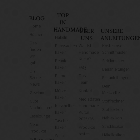
TOP
BLOG
IN
Home
HANDMADE
ÜBER
UNSERE
Bücher
Häkeln
UNS
ANLEITUNGE
Das
Babysachen
Was ist
Kostenlose
finden
häkeln
Handmade
Schnittmuster
wir
Kultur?
Beanie
Strickmuster
gut!
häkeln
FAQ
Bauanleitungen
DIY
Blume
Das
Szene
Faltanleitungen
häkeln
Team
News
Dein
Mütze
Kontakt
Gewinne
Merkzettel
häkeln
Mediadaten
Gute
Stoffrechner
Kuscheltier
Handmade
Nachrichten!
Stofflexikon
häkeln
Kultur
Leselounge
Nählexikon
2025/26
Tasche
Neue
Stricklexikon
häkeln
Produkte
Produkte
testen
Häkellexikon
Schal
Selbermachen