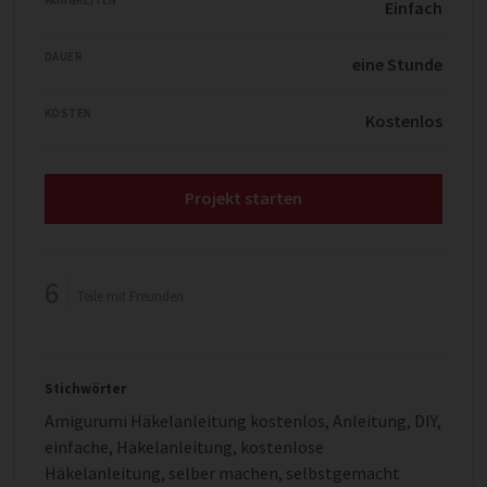
Einfach
DAUER
eine Stunde
KOSTEN
Kostenlos
Projekt starten
6
Teile mit Freunden
Stichwörter
Amigurumi Häkelanleitung kostenlos
,
Anleitung
,
DIY
,
einfache
,
Häkelanleitung
,
kostenlose
Häkelanleitung
,
selber machen
,
selbstgemacht