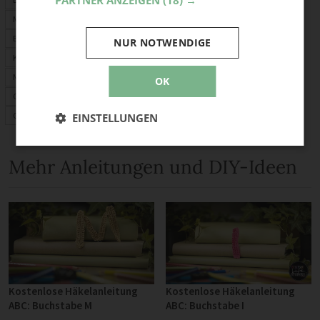
PARTNER ANZEIGEN
(18) →
Mütze häkeln
Babysachen häkeln
NUR NOTWENDIGE
Kuscheltier häkeln
Mitbringsel
OK
Geschenkideen
Geburtstagskarte
EINSTELLUNGEN
Mehr Anleitungen und DIY-Ideen
Kostenlose Häkelanleitung
Kostenlose Häkelanleitung
ABC: Buchstabe M
ABC: Buchstabe I