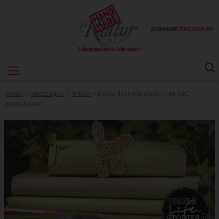
Anmelden
|
Registrieren
Home
>
Anleitungen
>
Häkeln
>
Kostenlose Häkelanleitung ABC:
Buchstabe K