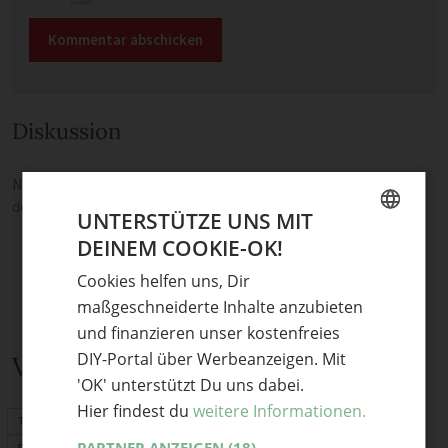
Diskussion
Noch keine Kommentare — sei die Erste oder der Erste und teile
deine Meinung.
UNTERSTÜTZE UNS MIT
DEINEM COOKIE-OK!
GERMAN
Cookies helfen uns, Dir
ENGLISH
maßgeschneiderte Inhalte anzubieten
und finanzieren unser kostenfreies
DIY-Portal über Werbeanzeigen. Mit
Verwandte Themen
'OK' unterstützt Du uns dabei.
Hier findest du
weitere Informationen.
Tasche häkeln
Decke häkeln