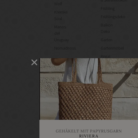
Wolf
Frühling
Kremke
Frühlingsdeko
Soul
Balkon
Manos
Deko
del
Uruguay
Garten
Nomadnoss
Gartenmöbel
Regal
selber
machen
Heimwerken
Renovieren
DIY
GESCHÄFTE
Bastelbedarf
Stoffgeschäfte
Wollgeschäfte
GEHÄKELT MIT PAPYRUSGARN
Handgemachtes
RIVIERA