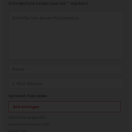
Erforderliche Felder sind mit
*
markiert
Kommentar
*
Name
E-Mail
Optional: Foto teilen
Bild anhängen
Keine Datei ausgewählt
Maximale Dateigröße: 8 MB.
Erlaubt:
Bild
.