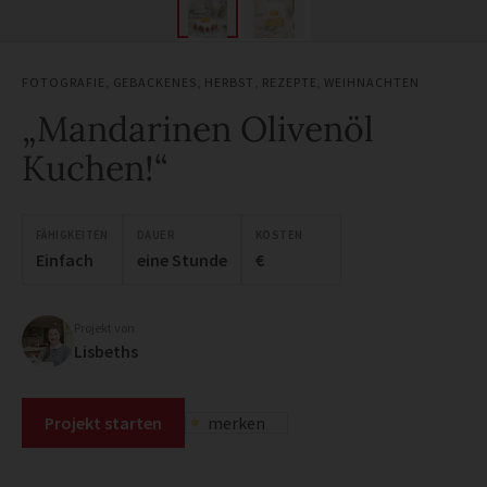
FOTOGRAFIE
,
GEBACKENES
,
HERBST
,
REZEPTE
,
WEIHNACHTEN
„Mandarinen Olivenöl
Kuchen!“
FÄHIGKEITEN
DAUER
KOSTEN
Einfach
eine Stunde
€
Projekt von
Lisbeths
Projekt starten
merken