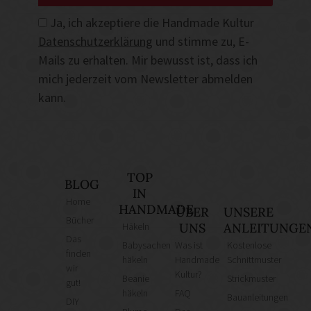
Ja, ich akzeptiere die Handmade Kultur
Datenschutzerklärung
und stimme zu, E-
Mails zu erhalten. Mir bewusst ist, dass ich
mich jederzeit vom Newsletter abmelden
kann.
TOP
BLOG
IN
Home
HANDMADE
ÜBER
UNSERE
Bücher
Häkeln
UNS
ANLEITUNGE
Das
Babysachen
Was ist
Kostenlose
finden
häkeln
Handmade
Schnittmuster
wir
Kultur?
Beanie
Strickmuster
gut!
häkeln
FAQ
Bauanleitungen
DIY