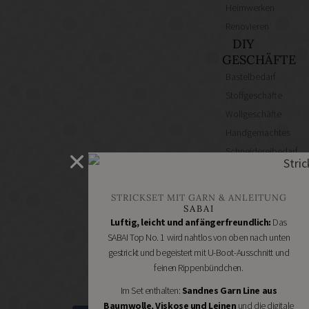
Heimwerken
Renovieren
DIY
GESCHÄFTE
Bastelbedarf
Stoffgeschäfte
Wollgeschäfte
Handgemachtes
Schneidereibedarf
Handarbeitszubehör
DIY
STRICKSET MIT GARN & ANLEITUNG
Online
SABAI
Shops
Luftig, leicht und anfängerfreundlich:
Das
Schmuckzubehör
SABAI Top No. 1 wird nahtlos von oben nach unten
gestrickt und begeistert mit U-Boot-Ausschnitt und
Nähmaschinen
feinen Rippenbündchen.
Im Set enthalten:
Sandnes Garn Line aus
Baumwolle, Viskose und Leinen
und die digitale