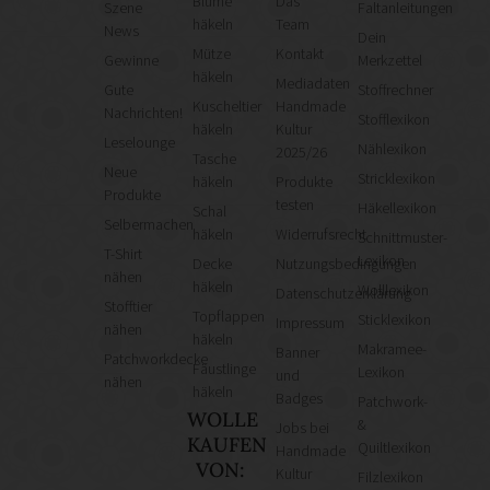
Blume
Das
Szene
Faltanleitungen
häkeln
Team
News
Dein
Mütze
Kontakt
Gewinne
Merkzettel
häkeln
Mediadaten
Gute
Stoffrechner
Kuscheltier
Handmade
Nachrichten!
Stofflexikon
häkeln
Kultur
Leselounge
Nählexikon
2025/26
Tasche
Neue
Stricklexikon
häkeln
Produkte
Produkte
testen
Häkellexikon
Schal
Selbermachen
häkeln
Widerrufsrecht
Schnittmuster-
T-Shirt
Lexikon
Decke
Nutzungsbedingungen
nähen
häkeln
Wolllexikon
Datenschutzerklärung
Stofftier
Topflappen
Sticklexikon
Impressum
nähen
häkeln
Makramee-
Banner
Patchworkdecke
Fäustlinge
Lexikon
und
nähen
häkeln
Badges
Patchwork-
WOLLE
&
Jobs bei
KAUFEN
Quiltlexikon
Handmade
VON:
Kultur
Filzlexikon