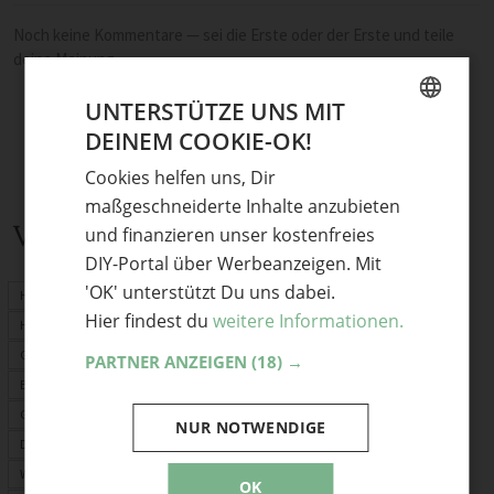
Noch keine Kommentare — sei die Erste oder der Erste und teile
deine Meinung.
UNTERSTÜTZE UNS MIT
DEINEM COOKIE-OK!
GERMAN
Cookies helfen uns, Dir
ENGLISH
maßgeschneiderte Inhalte anzubieten
Verwandte Themen
und finanzieren unser kostenfreies
DIY-Portal über Werbeanzeigen. Mit
'OK' unterstützt Du uns dabei.
Herbstdeko
Hier findest du
weitere Informationen.
Herbstblätter
Garten
PARTNER ANZEIGEN
(18) →
Basteln mit Kindern
Geschenke
NUR NOTWENDIGE
Deko
Weihnachtsdeko
OK