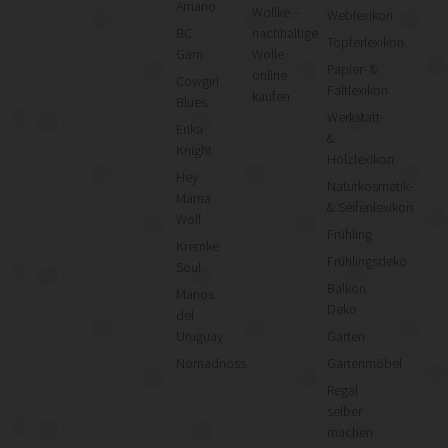
Amano
Wollke –
Weblexikon
BC
nachhaltige
Töpferlexikon
Garn
Wolle
Papier- &
online
Cowgirl
Faltlexikon
kaufen
Blues
Werkstatt-
Erika
&
Knight
Holzlexikon
Hey
Naturkosmetik-
Mama
& Seifenlexikon
Wolf
Frühling
Kremke
Frühlingsdeko
Soul
Balkon
Manos
Deko
del
Uruguay
Garten
Nomadnoss
Gartenmöbel
Regal
selber
machen