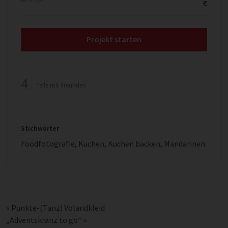
€
Projekt starten
4
Teile mit Freunden
Stichwörter
Foodfotografie
,
Kuchen
,
Kuchen backen
,
Mandarinen
«
Punkte-(Tanz) Volandkleid
„Adventskranz to go“
»