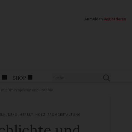
Anmelden
|
Registrieren
E
SHOP
 mit DIY-Projekten und Freebie
ELN
,
DEKO
,
HERBST
,
HOLZ
,
RAUMGESTALTUNG
chlichte und