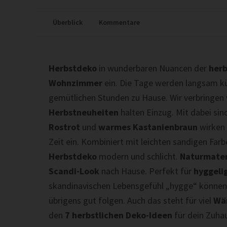
Überblick
Kommentare
Herbstdeko
in wunderbaren Nuancen der
herb
Wohnzimmer
ein. Die Tage werden langsam k
gemütlichen Stunden zu Hause. Wir verbringen
Herbstneuheiten
halten Einzug. Mit dabei si
Rostrot
und
warmes Kastanienbraun
wirken
Zeit ein. Kombiniert mit leichten sandigen Farb
Herbstdeko
modern und schlicht.
Naturmater
Scandi-Look
nach Hause. Perfekt für
hyggeli
skandinavischen Lebensgefühl „hygge“ könne
übrigens gut folgen. Auch das steht für viel
Wä
den
7 herbstlichen Deko-Ideen
für dein Zuha