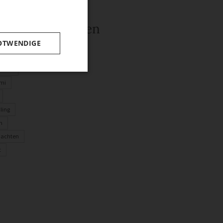
rwandte Themen
OTWENDIGE
ln mit Kindern
henke
mi
ling
n
nachten
t