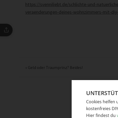
https://svenniliebt.de/schlichte-und-natuerlic
veraenderungen-deines-wohnzimmers-mit-diy-
«
Geld oder Traumprinz? Beides!
UNTERSTÜTZ
Cookies helfen 
kostenfreies DI
Hier findest du