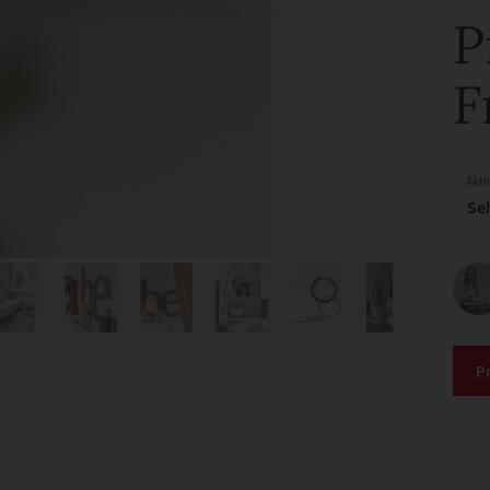
P
F
FÄH
Se
P