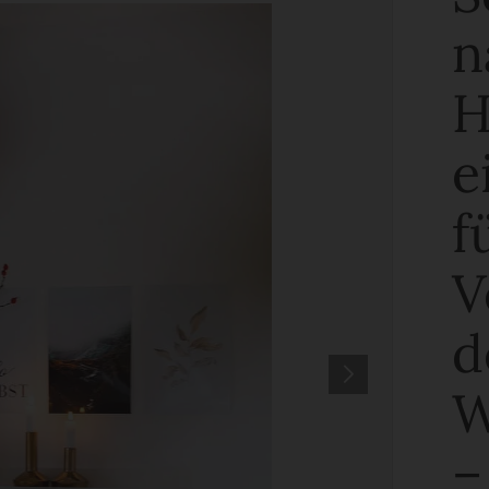
n
H
e
f
V
d
W
–