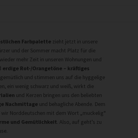
stlichen Farbpalette
zieht jetzt in unsere
ürzer und der Sommer macht Platz für die
 wieder mehr Zeit in unseren Wohnungen und
nd
erdige Rot-/Orangetöne – kräftiges
 gemütlich und stimmen uns auf die hyggelige
en, ein wenig schwarz und weiß, wirkt die
ialien
und Kerzen bringen uns den beliebten
ge Nachmittage
und behagliche Abende. Dem
n wir Norddeutschen mit dem Wort „muckelig“
rme und Gemütlichkeit
. Also, auf geht’s zu
use.