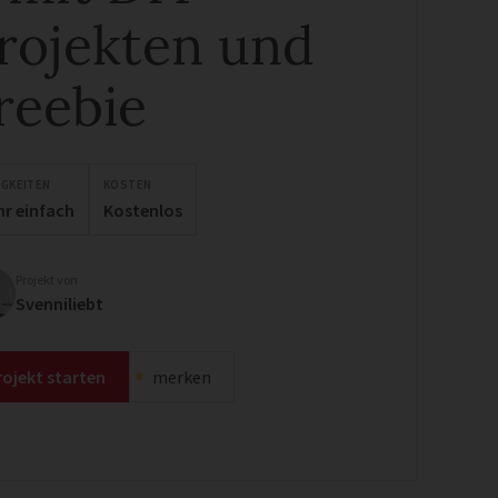
rojekten und
reebie
IGKEITEN
KOSTEN
hr einfach
Kostenlos
Projekt von
Svenniliebt
rojekt starten
merken