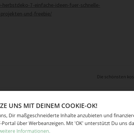
he-herbstdeko-7-einfache-ideen-fuer-schnelle-
projekten-und-freebie/
Die schönsten ko
E UNS MIT DEINEM COOKIE-OK!
uns, Dir maßgeschneiderte Inhalte anzubieten und finanzie
Y-Portal über Werbeanzeigen. Mit 'OK' unterstützt Du uns da
weitere Informationen.