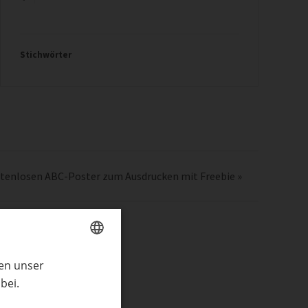
Stichwörter
stenlosen ABC-Poster zum Ausdrucken mit Freebie
»
ren unser
GERMAN
bei.
ENGLISH