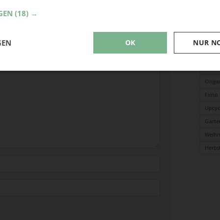
GEN
(18) →
Ve
GEN
OK
NUR N
derliche Felder sind mit
*
markiert
Baste
Gesc
Origa
Fimo
Upcyc
Garte
Weih
Herbs