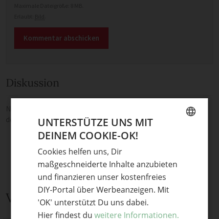
Maximale Dateigröße: 8 MB.
Erlaubt:
Bild
.
Diskussion
Noch keine Kommentare — sei die Erste oder der Erste und teile
deine Meinung.
UNTERSTÜTZE UNS MIT
DEINEM COOKIE-OK!
GERMAN
Cookies helfen uns, Dir
ENGLISH
maßgeschneiderte Inhalte anzubieten
und finanzieren unser kostenfreies
DIY-Portal über Werbeanzeigen. Mit
Verwandte Themen
'OK' unterstützt Du uns dabei.
Hier findest du
weitere Informationen.