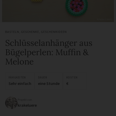
BASTELN
,
GESCHENKE
,
GESCHENKIDEEN
Schlüsselanhänger aus
Bügelperlen: Muffin &
Melone
FÄHIGKEITEN
DAUER
KOSTEN
Sehr einfach
eine Stunde
€
Projekt von
krakeluere