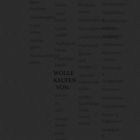
Neue
Stricklexikon
häkeln
Produkte
Produkte
testen
Häkellexikon
Schal
Selbermachen
häkeln
Widerrufsrecht
Schnittmuster-
T-Shirt
Lexikon
Decke
Nutzungsbedingungen
nähen
häkeln
Wolllexikon
Datenschutzerklärung
Stofftier
Topflappen
Sticklexikon
Impressum
nähen
häkeln
Makramee-
Banner
Patchworkdecke
Fäustlinge
Lexikon
und
nähen
häkeln
Badges
Patchwork-
WOLLE
&
Jobs bei
KAUFEN
Quiltlexikon
Handmade
VON:
Kultur
Filzlexikon
Amano
Wollke –
Weblexikon
BC
nachhaltige
Töpferlexikon
Garn
Wolle
Papier- &
online
Cowgirl
Faltlexikon
kaufen
Blues
Werkstatt-
Erika
&
Knight