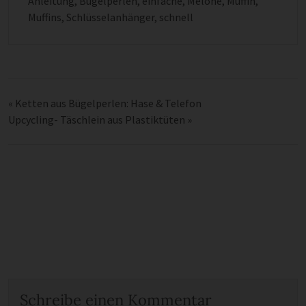
Anleitung
,
Bügelperlen
,
einfache
,
Melone
,
Muffin
,
Muffins
,
Schlüsselanhänger
,
schnell
«
Ketten aus Bügelperlen: Hase & Telefon
Upcycling- Täschlein aus Plastiktüten
»
Schreibe einen Kommentar