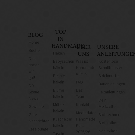
TOP
BLOG
IN
Home
HANDMADE
ÜBER
UNSERE
Bücher
Häkeln
UNS
ANLEITUNGE
Das
Babysachen
Was ist
Kostenlose
finden
häkeln
Handmade
Schnittmuster
wir
Kultur?
Beanie
Strickmuster
gut!
häkeln
FAQ
Bauanleitungen
DIY
Blume
Das
Szene
Faltanleitungen
häkeln
Team
News
Dein
Mütze
Kontakt
Gewinne
Merkzettel
häkeln
Mediadaten
Gute
Stoffrechner
Kuscheltier
Handmade
Nachrichten!
Stofflexikon
häkeln
Kultur
Leselounge
Nählexikon
2025/26
Tasche