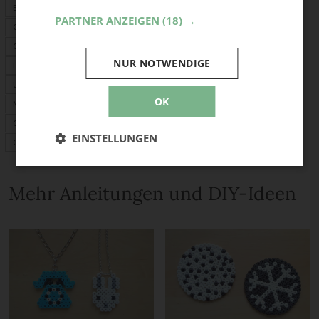
Basteln mit Kindern
PARTNER ANZEIGEN
(18) →
Geschenke
Origami
NUR NOTWENDIGE
Fimo
Upcycling
OK
Mitbringsel
Geschenkideen
EINSTELLUNGEN
Geburtstagskarte
Mehr Anleitungen und DIY-Ideen