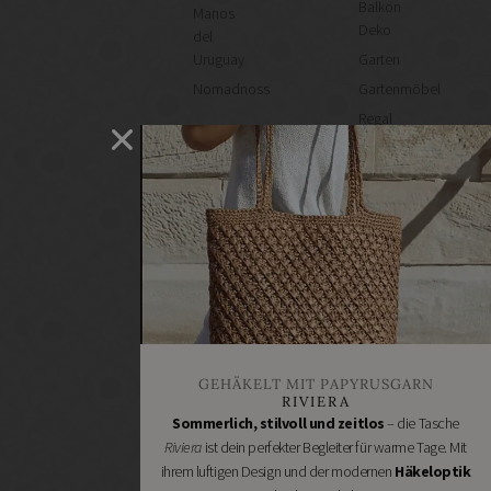
Balkon
Manos
Deko
del
Uruguay
Garten
Nomadnoss
Gartenmöbel
Regal
selber
machen
Heimwerken
Renovieren
DIY
GESCHÄFTE
Bastelbedarf
Stoffgeschäfte
Wollgeschäfte
GEHÄKELT MIT PAPYRUSGARN
Handgemachtes
RIVIERA
Schneidereibedarf
Sommerlich, stilvoll und zeitlos
– die Tasche
Riviera
ist dein perfekter Begleiter für warme Tage. Mit
Handarbeitszubehör
ihrem luftigen Design und der modernen
Häkeloptik
DIY