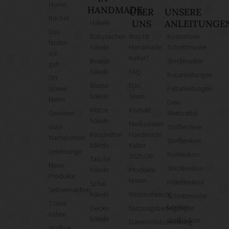
Home
HANDMADE
ÜBER
UNSERE
Bücher
Häkeln
UNS
ANLEITUNGE
Das
Babysachen
Was ist
Kostenlose
finden
häkeln
Handmade
Schnittmuster
wir
Kultur?
Beanie
Strickmuster
gut!
häkeln
FAQ
Bauanleitungen
DIY
Blume
Das
Szene
Faltanleitungen
häkeln
Team
News
Dein
Mütze
Kontakt
Gewinne
Merkzettel
häkeln
Mediadaten
Gute
Stoffrechner
Kuscheltier
Handmade
Nachrichten!
Stofflexikon
häkeln
Kultur
Leselounge
Nählexikon
2025/26
Tasche
Neue
Stricklexikon
häkeln
Produkte
Produkte
testen
Häkellexikon
Schal
Selbermachen
häkeln
Widerrufsrecht
Schnittmuster-
T-Shirt
Lexikon
Decke
Nutzungsbedingungen
nähen
häkeln
Wolllexikon
Datenschutzerklärung
Stofftier