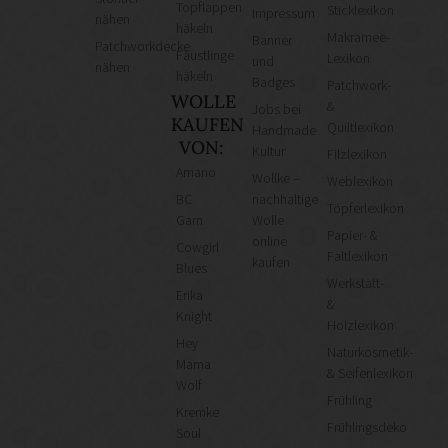
Topflappen
Sticklexikon
Impressum
nähen
häkeln
Makramee-
Banner
Patchworkdecke
Fäustlinge
Lexikon
und
nähen
häkeln
Badges
Patchwork-
WOLLE
&
Jobs bei
KAUFEN
Quiltlexikon
Handmade
VON:
Kultur
Filzlexikon
Amano
Wollke –
Weblexikon
BC
nachhaltige
Töpferlexikon
Garn
Wolle
Papier- &
online
Cowgirl
Faltlexikon
kaufen
Blues
Werkstatt-
Erika
&
Knight
Holzlexikon
Hey
Naturkosmetik-
Mama
& Seifenlexikon
Wolf
Frühling
Kremke
Frühlingsdeko
Soul