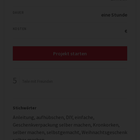
DAUER
eine Stunde
KOSTEN
€
Projekt starten
5
Teile mit Freunden
Stichwörter
Anleitung
,
aufhübschen
,
DIY
,
einfache
,
Geschenkverpackung selber machen
,
Kronkorken
,
selber machen
,
selbstgemacht
,
Weihnachtsgeschenk
selber machen