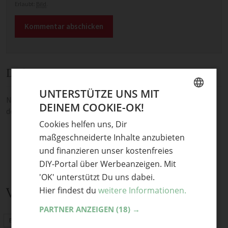
Erlaubt:
Bild
.
Diskussion
UNTERSTÜTZE UNS MIT
Noch keine Kommentare — sei die Erste oder der Erste und teile
DEINEM COOKIE-OK!
GERMAN
deine Meinung.
Cookies helfen uns, Dir
ENGLISH
maßgeschneiderte Inhalte anzubieten
und finanzieren unser kostenfreies
DIY-Portal über Werbeanzeigen. Mit
'OK' unterstützt Du uns dabei.
Verwandte Themen
Hier findest du
weitere Informationen.
PARTNER ANZEIGEN
(18) →
Basteln mit Kindern