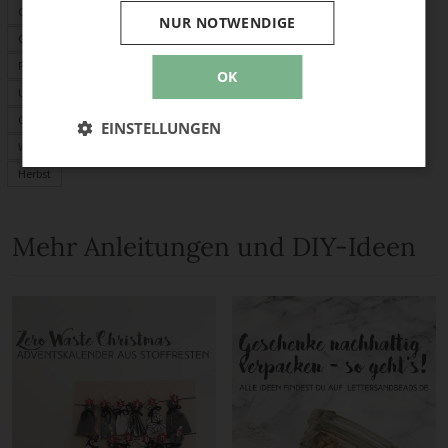
Geschenke
NUR NOTWENDIGE
Origami
Fimo
OK
Upcycling
Garten-Deko
EINSTELLUNGEN
Weihnachten
Herbst
Mehr Anleitungen und DIY-Ideen