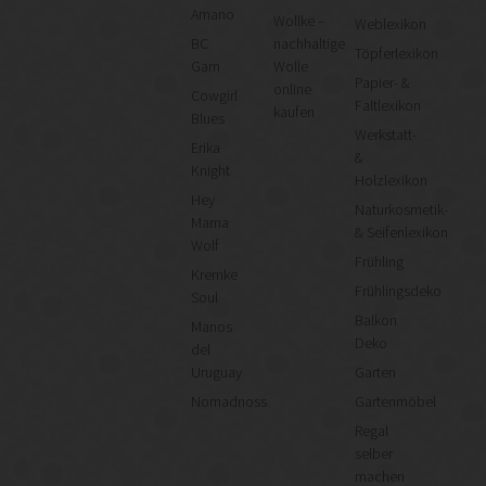
Amano
Wollke –
Weblexikon
BC
nachhaltige
Töpferlexikon
Garn
Wolle
Papier- &
online
Cowgirl
Faltlexikon
kaufen
Blues
Werkstatt-
Erika
&
Knight
Holzlexikon
Hey
Naturkosmetik-
Mama
& Seifenlexikon
Wolf
Frühling
Kremke
Frühlingsdeko
Soul
Balkon
Manos
Deko
del
Uruguay
Garten
Nomadnoss
Gartenmöbel
Regal
selber
machen