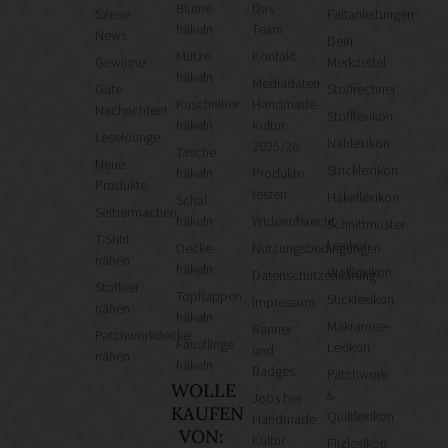
Blume
Das
Szene
Faltanleitungen
häkeln
Team
News
Dein
Mütze
Kontakt
Gewinne
Merkzettel
häkeln
Mediadaten
Gute
Stoffrechner
Kuscheltier
Handmade
Nachrichten!
Stofflexikon
häkeln
Kultur
Leselounge
Nählexikon
2025/26
Tasche
Neue
Stricklexikon
häkeln
Produkte
Produkte
testen
Häkellexikon
Schal
Selbermachen
häkeln
Widerrufsrecht
Schnittmuster-
T-Shirt
Lexikon
Decke
Nutzungsbedingungen
nähen
häkeln
Wolllexikon
Datenschutzerklärung
Stofftier
Topflappen
Sticklexikon
Impressum
nähen
häkeln
Makramee-
Banner
Patchworkdecke
Fäustlinge
Lexikon
und
nähen
häkeln
Badges
Patchwork-
WOLLE
&
Jobs bei
KAUFEN
Quiltlexikon
Handmade
VON:
Kultur
Filzlexikon