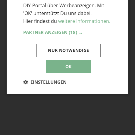
DIY-Portal über Werbeanzeigen. Mit
'OK' unterstützt Du uns dabei.
Häkeln und Stricken by
Hier findest du
weitere Informationen.
Swannyjo
PARTNER ANZEIGEN
(18) →
NUR NOTWENDIGE
OK
vivily
EINSTELLUNGEN
elbpudel