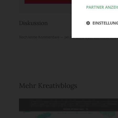
PARTNER ANZEI
Diskussion
EINSTELLUN
Noch keine Kommentare — sei die Erste oder der Erste und t
Mehr Kreativblogs