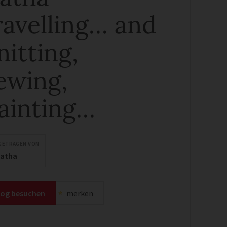
ravelling… and
nitting,
ewing,
ainting…
GETRAGEN VON
katha
log besuchen
merken