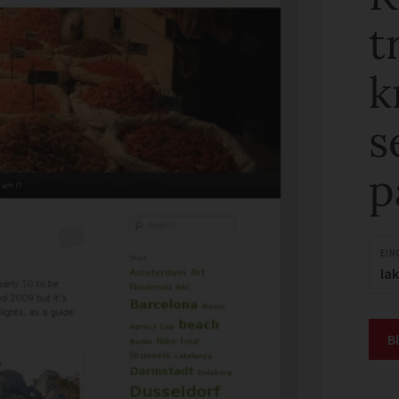
t
k
s
p
EIN
la
B