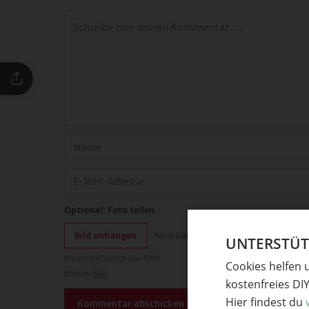
Kommentar
*
Name
E-Mail
Optional: Foto teilen
Bild anhängen
Keine Datei ausgewählt
UNTERSTÜTZ
Maximale Dateigröße: 8 MB.
Cookies helfen 
Erlaubt:
Bild
.
kostenfreies DI
Hier findest du