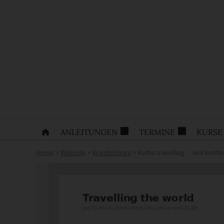
ANLEITUNGEN
TERMINE
KURSE
Home
>
Website
>
Kreativblogs
>
Katha travelling… and knitti