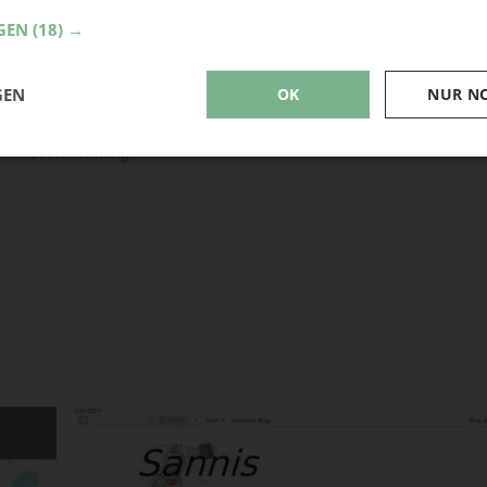
GEN
(18) →
GEN
OK
NUR N
eile deine Meinung.