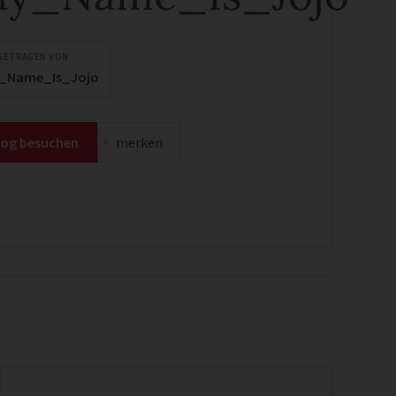
GETRAGEN VON
_Name_Is_Jojo
log besuchen
merken