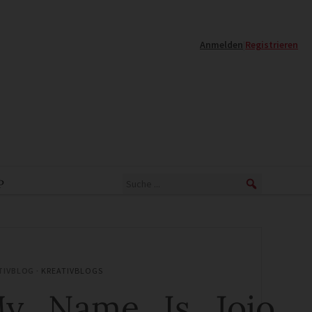
Anmelden
|
Registrieren
P
TIVBLOG ·
KREATIVBLOGS
y_Name_Is_Jojo