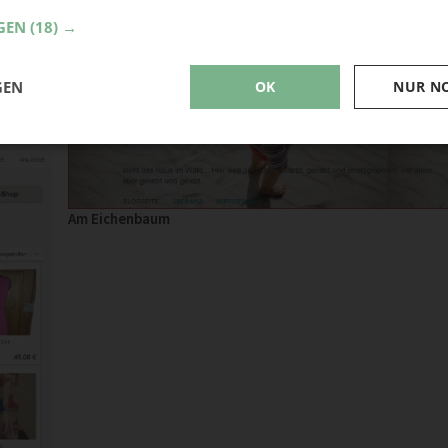
GEN
(18) →
GEN
OK
NUR N
Am Eichenbaum