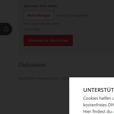
Optional: Foto teilen
Bild anhängen
Keine Datei ausgewählt
Maximale Dateigröße: 8 MB.
Erlaubt:
Bild
.
Diskussion
Noch keine Kommentare — sei die Erste oder der Erste und t
UNTERSTÜTZ
Cookies helfen 
kostenfreies DI
Hier findest du