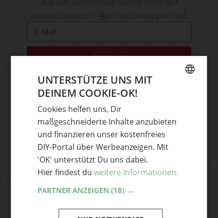
aus der Handmade Szene frisch auf
deinen Desktop – ganz bequem per Mail.
Abonnieren
Ja, ich akzeptiere die Handmade Kultur
UNTERSTÜTZE UNS MIT
Datenschutzerklärung
und stimme zu, E-
DEINEM COOKIE-OK!
GERMAN
Mails zu erhalten. Mir bewusst ist, dass ich
Cookies helfen uns, Dir
ENGLISH
mich jederzeit vom Newsletter abmelden
maßgeschneiderte Inhalte anzubieten
kann.
und finanzieren unser kostenfreies
DIY-Portal über Werbeanzeigen. Mit
'OK' unterstützt Du uns dabei.
Hier findest du
weitere Informationen.
TOP
BLOG
PARTNER ANZEIGEN
(18) →
IN
Home
HANDMADE
ÜBER
UNSERE
Bücher