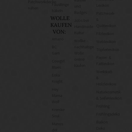
Banner
Patchworkdecke
Fäustlinge
Lexikon
und
nähen
häkeln
Badges
Patchwork-
WOLLE
&
Jobs bei
KAUFEN
Quiltlexikon
Handmade
VON:
Kultur
Filzlexikon
Amano
Wollke –
Weblexikon
BC
nachhaltige
Töpferlexikon
Garn
Wolle
Papier- &
online
Cowgirl
Faltlexikon
kaufen
Blues
Werkstatt-
Erika
&
Knight
Holzlexikon
Hey
Naturkosmetik-
Mama
& Seifenlexikon
Wolf
Frühling
Kremke
Frühlingsdeko
Soul
Balkon
Manos
Deko
del