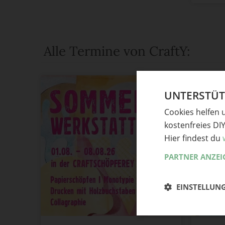
Alle Termine von CraftY:
UNTERSTÜTZ
Cookies helfen 
kostenfreies DI
Hier findest du
PARTNER ANZEI
EINSTELLUN