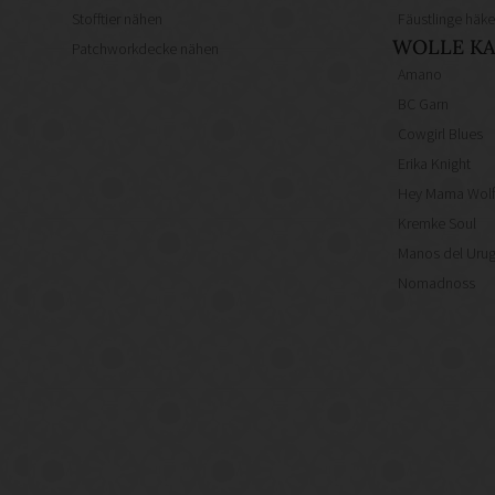
Stofftier nähen
Fäustlinge häke
WOLLE KA
Patchworkdecke nähen
Amano
BC Garn
Cowgirl Blues
Erika Knight
Hey Mama Wol
Kremke Soul
Manos del Uru
Nomadnoss