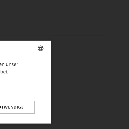
ren unser
GERMAN
bei.
ENGLISH
OTWENDIGE