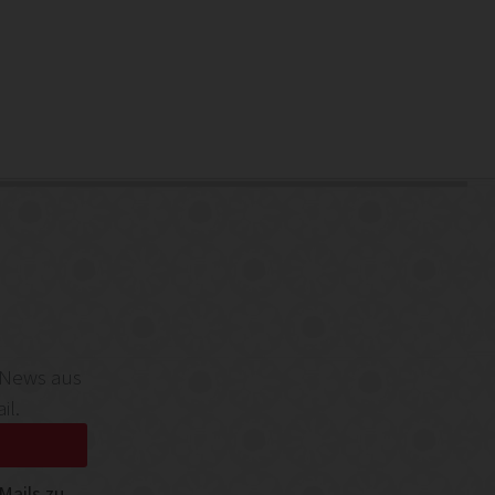
 News aus
il.
Mails zu