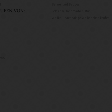
ln
Banner und Badges
UFEN VON:
Jobs bei Handmade Kultur
Wollke – nachhaltige Wolle online kaufen
f
guay