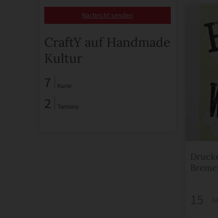
Nachricht senden
CraftY auf Handmade
Kultur
7
Kurse
2
Termine
Drucke
Breme
15
Te