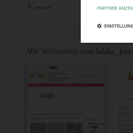
3
Webseiten
PARTNER ANZEI
EINSTELLUN
Alle Webseiten von lalala_pa