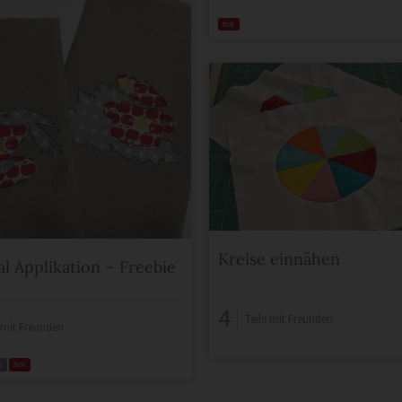
hot
Kreise einnähen
al Applikation – Freebie
4
Teile mit Freunden
e mit Freunden
g
hot