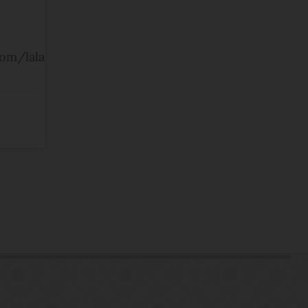
om/lalala.patchwork.quilting.more?