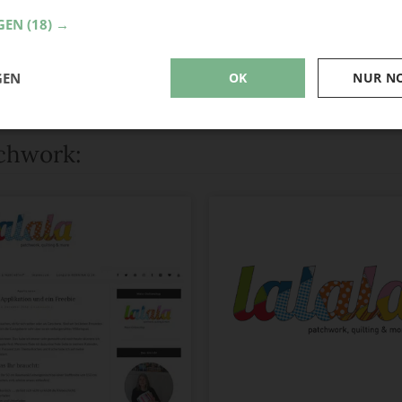
GEN
(18) →
GEN
OK
NUR N
tchwork: