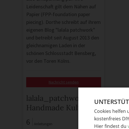
Leidenschaft gilt dem Nähen auf
Papier (FPP-foundation paper
piecing). Dorthe schreibt auf ihrem
eigenen Blog "lalala patchwork"
und betreibt seit August 2013 den
gleichnamigen Laden in der
schönen Schlossstadt Bensberg,
vor den Toren Kölns.
Nachricht senden
lalala_patchwork auf
UNTERSTÜTZ
Handmade Kultur
Cookies helfen 
kostenfreies DI
6
Anleitungen
Hier findest du