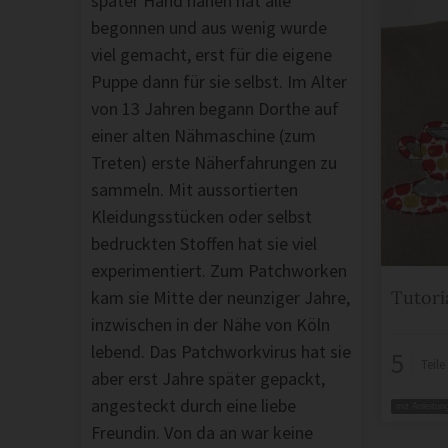
später Hand nähen hat alle
begonnen und aus wenig wurde
viel gemacht, erst für die eigene
Puppe dann für sie selbst. Im Alter
von 13 Jahren begann Dorthe auf
einer alten Nähmaschine (zum
Treten) erste Näherfahrungen zu
sammeln. Mit aussortierten
Kleidungsstücken oder selbst
bedruckten Stoffen hat sie viel
experimentiert. Zum Patchworken
kam sie Mitte der neunziger Jahre,
Tutori
inzwischen in der Nähe von Köln
lebend. Das Patchworkvirus hat sie
5
Teil
aber erst Jahre später gepackt,
angesteckt durch eine liebe
mit Anleitun
Freundin. Von da an war keine