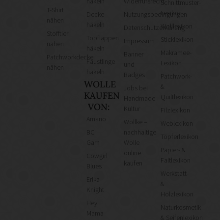
häkeln
Widerrufsrecht
Schnittmuster-
T-Shirt
Lexikon
Decke
Nutzungsbedingungen
nähen
häkeln
Wolllexikon
Datenschutzerklärung
Stofftier
Topflappen
Sticklexikon
Impressum
nähen
häkeln
Makramee-
Banner
Patchworkdecke
Fäustlinge
Lexikon
und
nähen
häkeln
Badges
Patchwork-
WOLLE
&
Jobs bei
KAUFEN
Quiltlexikon
Handmade
VON:
Kultur
Filzlexikon
Amano
Wollke –
Weblexikon
BC
nachhaltige
Töpferlexikon
Garn
Wolle
Papier- &
online
Cowgirl
Faltlexikon
kaufen
Blues
Werkstatt-
Erika
&
Knight
Holzlexikon
Hey
Naturkosmetik-
Mama
& Seifenlexikon