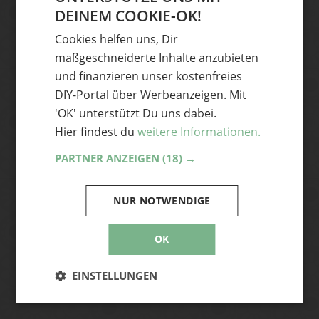
DIY-Ideen und News aus der
DEINEM COOKIE-OK!
Handmade Szene
GERMAN
Cookies helfen uns, Dir
Dann abonniere unseren Newsletter und
ENGLISH
maßgeschneiderte Inhalte anzubieten
hole dir die coolsten DIY-Ideen und News
und finanzieren unser kostenfreies
aus der Handmade Szene frisch auf
DIY-Portal über Werbeanzeigen. Mit
deinen Desktop – ganz bequem per Mail.
'OK' unterstützt Du uns dabei.
Hier findest du
weitere Informationen.
PARTNER ANZEIGEN
(18) →
Abonnieren
Ja, ich akzeptiere die Handmade Kultur
NUR NOTWENDIGE
Datenschutzerklärung
und stimme zu, E-
Mails zu erhalten. Mir bewusst ist, dass ich
OK
mich jederzeit vom Newsletter abmelden
kann.
EINSTELLUNGEN