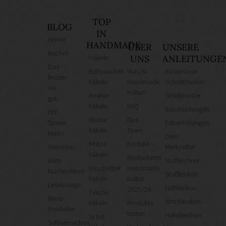
TOP
BLOG
IN
Home
HANDMADE
ÜBER
UNSERE
Bücher
Häkeln
UNS
ANLEITUNGE
Das
Babysachen
Was ist
Kostenlose
finden
häkeln
Handmade
Schnittmuster
wir
Kultur?
Beanie
Strickmuster
gut!
häkeln
FAQ
Bauanleitungen
DIY
Blume
Das
Szene
Faltanleitungen
häkeln
Team
News
Dein
Mütze
Kontakt
Gewinne
Merkzettel
häkeln
Mediadaten
Gute
Stoffrechner
Kuscheltier
Handmade
Nachrichten!
Stofflexikon
häkeln
Kultur
Leselounge
Nählexikon
2025/26
Tasche
Neue
Stricklexikon
häkeln
Produkte
Produkte
testen
Häkellexikon
Schal
Selbermachen