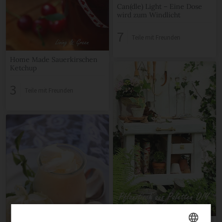
Can(dle) Light – Eine Dose
wird zum Windlicht
7
Teile mit Freunden
Home Made Sauerkirschen
Ketchup
3
Teile mit Freunden