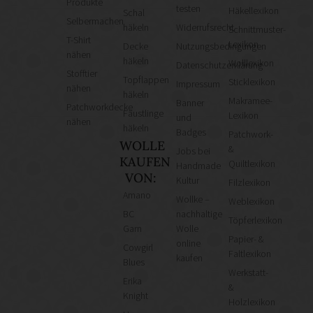
Produkte
testen
Häkellexikon
Schal
Selbermachen
häkeln
Widerrufsrecht
Schnittmuster-
T-Shirt
Lexikon
Decke
Nutzungsbedingungen
nähen
häkeln
Wolllexikon
Datenschutzerklärung
Stofftier
Topflappen
Sticklexikon
Impressum
nähen
häkeln
Makramee-
Banner
Patchworkdecke
Fäustlinge
Lexikon
und
nähen
häkeln
Badges
Patchwork-
WOLLE
&
Jobs bei
KAUFEN
Quiltlexikon
Handmade
VON:
Kultur
Filzlexikon
Amano
Wollke –
Weblexikon
BC
nachhaltige
Töpferlexikon
Garn
Wolle
Papier- &
online
Cowgirl
Faltlexikon
kaufen
Blues
Werkstatt-
Erika
&
Knight
Holzlexikon