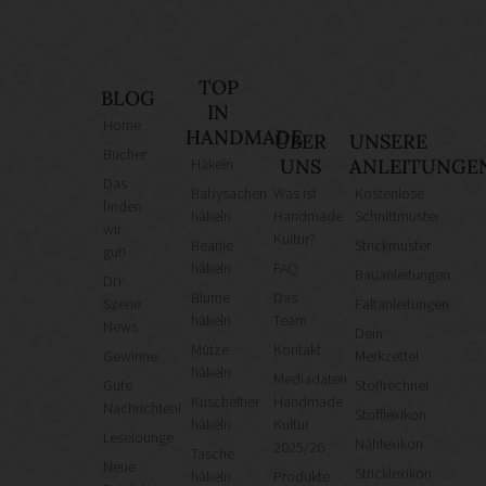
TOP
BLOG
IN
Home
HANDMADE
ÜBER
UNSERE
Bücher
Häkeln
UNS
ANLEITUNGE
Das
Babysachen
Was ist
Kostenlose
finden
häkeln
Handmade
Schnittmuster
wir
Kultur?
Beanie
Strickmuster
gut!
häkeln
FAQ
Bauanleitungen
DIY
Blume
Das
Szene
Faltanleitungen
häkeln
Team
News
Dein
Mütze
Kontakt
Gewinne
Merkzettel
häkeln
Mediadaten
Gute
Stoffrechner
Kuscheltier
Handmade
Nachrichten!
Stofflexikon
häkeln
Kultur
Leselounge
Nählexikon
2025/26
Tasche
Neue
Stricklexikon
häkeln
Produkte