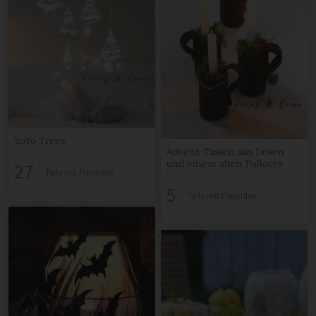
YoYo Trees
Advent-Tassen aus Dosen
und einem alten Pullover
27
Teile mit Freunden
5
Teile mit Freunden