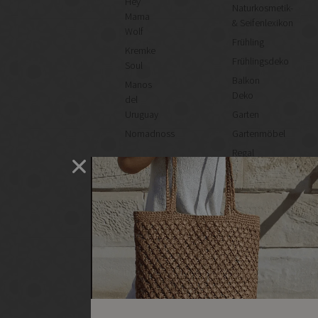
Hey
Naturkosmetik-
Mama
& Seifenlexikon
Wolf
Frühling
Kremke
Frühlingsdeko
Soul
Balkon
Manos
Deko
del
Uruguay
Garten
Nomadnoss
Gartenmöbel
Regal
selber
machen
Heimwerken
Renovieren
DIY
GESCHÄFTE
Bastelbedarf
Stoffgeschäfte
Wollgeschäfte