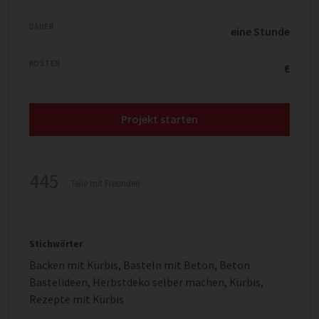
DAUER
eine Stunde
KOSTEN
€
Projekt starten
445
Teile mit Freunden
Stichwörter
Backen mit Kürbis
,
Basteln mit Beton
,
Beton
Bastelideen
,
Herbstdeko selber machen
,
Kürbis
,
Rezepte mit Kürbis