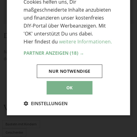
Cookies helfen uns, Dir
ENGLISH
maßgeschneiderte Inhalte anzubieten
und finanzieren unser kostenfreies
DIY-Portal über Werbeanzeigen. Mit
'OK' unterstützt Du uns dabei.
Diskussion
Hier findest du
weitere Informationen.
Noch keine Kommentare — sei die Erste oder der Erste und teile
PARTNER ANZEIGEN
(18) →
deine Meinung.
NUR NOTWENDIGE
OK
EINSTELLUNGEN
Verwandte Themen
Basteln mit Kindern
Geschenke