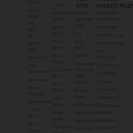
Bücher
Häkeln
UNS
ANLEITUNGE
Das
Babysachen
Was ist
Kostenlose
finden
häkeln
Handmade
Schnittmuster
wir
Kultur?
Beanie
Strickmuster
gut!
häkeln
FAQ
Bauanleitungen
DIY
Blume
Das
Szene
Faltanleitungen
häkeln
Team
News
Dein
Mütze
Kontakt
Gewinne
Merkzettel
häkeln
Mediadaten
Gute
Stoffrechner
Kuscheltier
Handmade
Nachrichten!
Stofflexikon
häkeln
Kultur
Leselounge
Nählexikon
2025/26
Tasche
Neue
Stricklexikon
häkeln
Produkte
Produkte
testen
Häkellexikon
Schal
Selbermachen
häkeln
Widerrufsrecht
Schnittmuster-
T-Shirt
Lexikon
Decke
Nutzungsbedingungen
nähen
häkeln
Wolllexikon
Datenschutzerklärung
Stofftier
Topflappen
Sticklexikon
Impressum
nähen