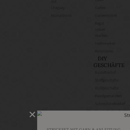
del
Uruguay
Garten
Nomadnoss
Gartenmöbel
Regal
selber
machen
Heimwerken
Renovieren
DIY
GESCHÄFTE
Bastelbedarf
Stoffgeschäfte
Wollgeschäfte
Handgemachtes
Schneidereibedarf
Handarbeitszubehör
DIY
Online
STRICKSET MIT GARN & ANLEITUNG