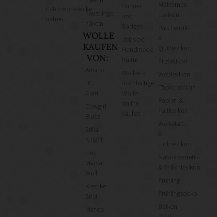
häkeln
Makramee-
Banner
Patchworkdecke
Fäustlinge
Lexikon
und
nähen
häkeln
Badges
Patchwork-
WOLLE
&
Jobs bei
KAUFEN
Quiltlexikon
Handmade
VON:
Kultur
Filzlexikon
Amano
Wollke –
Weblexikon
BC
nachhaltige
Töpferlexikon
Garn
Wolle
Papier- &
online
Cowgirl
Faltlexikon
kaufen
Blues
Werkstatt-
Erika
&
Knight
Holzlexikon
Hey
Naturkosmetik-
Mama
& Seifenlexikon
Wolf
Frühling
Kremke
Frühlingsdeko
Soul
Balkon
Manos
Deko